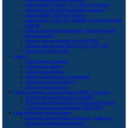
Кабель ВВГнг, YnKY, -LS, -FRLS (медный
твердый не распространяющий горение)
Кабель КВВГ, МКЭШ, КПСнг
Кабель ПВС, OMY, КГ, H05RR (силовой медный
гибкий)
Кабель связи (компьютерный, телевизионный,
коаксиальный)
Провод для погружных насосов КВВ
Провод монтажный ПВЗ, ПуГВ, LGY, DY
Провода СИП и AsXS
Лампы
Газоразрядные лампы
Галогенные лампы
Лампы накаливания
Лампы специального назначения
Люминесцентные лампы
Светодиодные лампы
Стабилизаторы, аккумуляторы и ИБП «Энергия»
Аккумуляторные батареи для ИБП
Источники бесперебойного питания Энергия
Стабилизаторы напряжения ЭНЕРГИЯ
Осветительное оборудование
Бытовые светильники: точечные, плафоны…
Датчики движения и фотореле