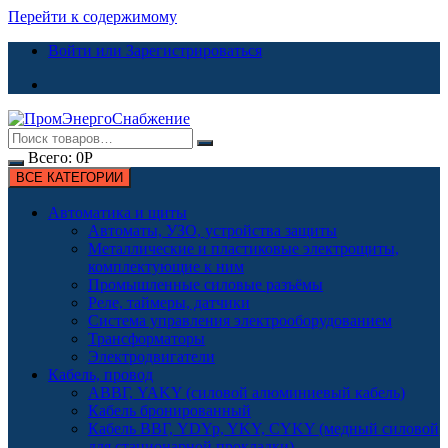
Перейти к содержимому
Войти или Зарегистрироваться
Всего:
0
Р
ВСЕ КАТЕГОРИИ
Автоматика и щиты
Автоматы, УЗО, устройства защиты
Металлические и пластиковые электрощиты,
комплектующие к ним
Промышленные силовые разъёмы
Реле, таймеры, датчики
Система управления электрооборудованием
Трансформаторы
Электродвигатели
Кабель, провод
АВВГ, YAKY (силовой алюминиевый кабель)
Кабель бронированный
Кабель ВВГ, YDYp, YKY, CYKY (медный силовой
для стационарной прокладки)