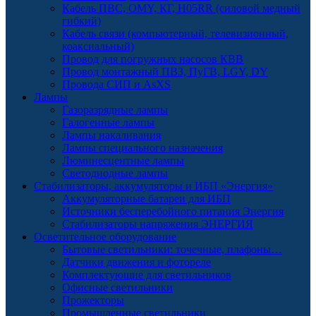
Кабель ПВС, OMY, КГ, H05RR (силовой медный
гибкий)
Кабель связи (компьютерный, телевизионный,
коаксиальный)
Провод для погружных насосов КВВ
Провод монтажный ПВЗ, ПуГВ, LGY, DY
Провода СИП и AsXS
Лампы
Газоразрядные лампы
Галогенные лампы
Лампы накаливания
Лампы специального назначения
Люминесцентные лампы
Светодиодные лампы
Стабилизаторы, аккумуляторы и ИБП «Энергия»
Аккумуляторные батареи для ИБП
Источники бесперебойного питания Энергия
Стабилизаторы напряжения ЭНЕРГИЯ
Осветительное оборудование
Бытовые светильники: точечные, плафоны…
Датчики движения и фотореле
Комплектующие для светильников
Офисные светильники
Прожекторы
Промышленные светильники