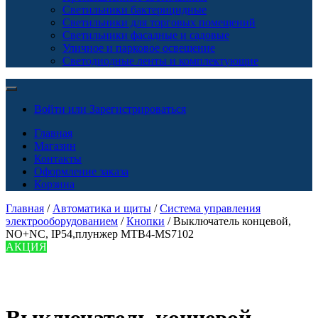
Светильники бактерицидные
Светильники для торговых помещений
Светильники фасадные и садовые
Уличное и парковое освещение
Светодиодные ленты и комплектующие
Войти или Зарегистрироваться
Главная
Магазин
Контакты
Оформление заказа
Корзина
Главная
/
Автоматика и щиты
/
Система управления
электрооборудованием
/
Кнопки
/ Выключатель концевой,
NO+NC, IP54,плунжер MTB4-MS7102
АКЦИЯ