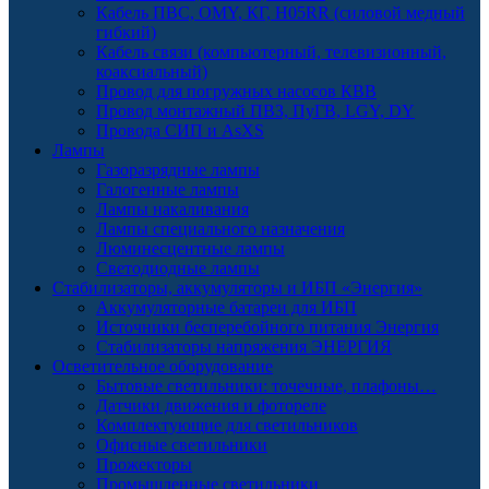
Кабель ПВС, OMY, КГ, H05RR (силовой медный
гибкий)
Кабель связи (компьютерный, телевизионный,
коаксиальный)
Провод для погружных насосов КВВ
Провод монтажный ПВЗ, ПуГВ, LGY, DY
Провода СИП и AsXS
Лампы
Газоразрядные лампы
Галогенные лампы
Лампы накаливания
Лампы специального назначения
Люминесцентные лампы
Светодиодные лампы
Стабилизаторы, аккумуляторы и ИБП «Энергия»
Аккумуляторные батареи для ИБП
Источники бесперебойного питания Энергия
Стабилизаторы напряжения ЭНЕРГИЯ
Осветительное оборудование
Бытовые светильники: точечные, плафоны…
Датчики движения и фотореле
Комплектующие для светильников
Офисные светильники
Прожекторы
Промышленные светильники