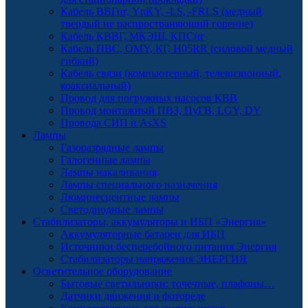
Кабель ВВГнг, YnKY, -LS, -FRLS (медный
твердый не распространяющий горение)
Кабель КВВГ, МКЭШ, КПСнг
Кабель ПВС, OMY, КГ, H05RR (силовой медный
гибкий)
Кабель связи (компьютерный, телевизионный,
коаксиальный)
Провод для погружных насосов КВВ
Провод монтажный ПВЗ, ПуГВ, LGY, DY
Провода СИП и AsXS
Лампы
Газоразрядные лампы
Галогенные лампы
Лампы накаливания
Лампы специального назначения
Люминесцентные лампы
Светодиодные лампы
Стабилизаторы, аккумуляторы и ИБП «Энергия»
Аккумуляторные батареи для ИБП
Источники бесперебойного питания Энергия
Стабилизаторы напряжения ЭНЕРГИЯ
Осветительное оборудование
Бытовые светильники: точечные, плафоны…
Датчики движения и фотореле