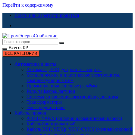
Перейти к содержимому
Войти или Зарегистрироваться
Всего:
0
Р
ВСЕ КАТЕГОРИИ
Автоматика и щиты
Автоматы, УЗО, устройства защиты
Металлические и пластиковые электрощиты,
комплектующие к ним
Промышленные силовые разъёмы
Реле, таймеры, датчики
Система управления электрооборудованием
Трансформаторы
Электродвигатели
Кабель, провод
АВВГ, YAKY (силовой алюминиевый кабель)
Кабель бронированный
Кабель ВВГ, YDYp, YKY, CYKY (медный силовой
для стационарной прокладки)