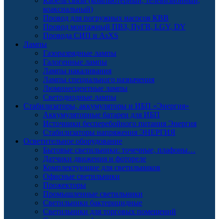
Кабель связи (компьютерный, телевизионный,
коаксиальный)
Провод для погружных насосов КВВ
Провод монтажный ПВЗ, ПуГВ, LGY, DY
Провода СИП и AsXS
Лампы
Газоразрядные лампы
Галогенные лампы
Лампы накаливания
Лампы специального назначения
Люминесцентные лампы
Светодиодные лампы
Стабилизаторы, аккумуляторы и ИБП «Энергия»
Аккумуляторные батареи для ИБП
Источники бесперебойного питания Энергия
Стабилизаторы напряжения ЭНЕРГИЯ
Осветительное оборудование
Бытовые светильники: точечные, плафоны…
Датчики движения и фотореле
Комплектующие для светильников
Офисные светильники
Прожекторы
Промышленные светильники
Светильники бактерицидные
Светильники для торговых помещений