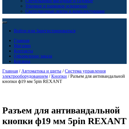
Светильники фасадные и садовые
Уличное и парковое освещение
Светодиодные ленты и комплектующие
Войти или Зарегистрироваться
Главная
Магазин
Контакты
Оформление заказа
Корзина
Главная
/
Автоматика и щиты
/
Система управления
электрооборудованием
/
Кнопки
/ Разъем для антивандальной
кнопки ф19 мм 5pin REXANT
Разъем для антивандальной
кнопки ф19 мм 5pin REXANT