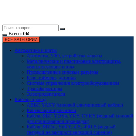
Всего:
0
Р
ВСЕ КАТЕГОРИИ
Автоматика и щиты
Автоматы, УЗО, устройства защиты
Металлические и пластиковые электрощиты,
комплектующие к ним
Промышленные силовые разъёмы
Реле, таймеры, датчики
Система управления электрооборудованием
Трансформаторы
Электродвигатели
Кабель, провод
АВВГ, YAKY (силовой алюминиевый кабель)
Кабель бронированный
Кабель ВВГ, YDYp, YKY, CYKY (медный силовой
для стационарной прокладки)
Кабель ВВГнг, YnKY, -LS, -FRLS (медный
твердый не распространяющий горение)