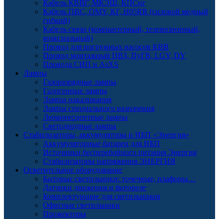
Кабель КВВГ, МКЭШ, КПСнг
Кабель ПВС, OMY, КГ, H05RR (силовой медный
гибкий)
Кабель связи (компьютерный, телевизионный,
коаксиальный)
Провод для погружных насосов КВВ
Провод монтажный ПВЗ, ПуГВ, LGY, DY
Провода СИП и AsXS
Лампы
Газоразрядные лампы
Галогенные лампы
Лампы накаливания
Лампы специального назначения
Люминесцентные лампы
Светодиодные лампы
Стабилизаторы, аккумуляторы и ИБП «Энергия»
Аккумуляторные батареи для ИБП
Источники бесперебойного питания Энергия
Стабилизаторы напряжения ЭНЕРГИЯ
Осветительное оборудование
Бытовые светильники: точечные, плафоны…
Датчики движения и фотореле
Комплектующие для светильников
Офисные светильники
Прожекторы