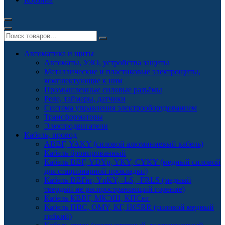
Автоматика и щиты
Автоматы, УЗО, устройства защиты
Металлические и пластиковые электрощиты,
комплектующие к ним
Промышленные силовые разъёмы
Реле, таймеры, датчики
Система управления электрооборудованием
Трансформаторы
Электродвигатели
Кабель, провод
АВВГ, YAKY (силовой алюминиевый кабель)
Кабель бронированный
Кабель ВВГ, YDYp, YKY, CYKY (медный силовой
для стационарной прокладки)
Кабель ВВГнг, YnKY, -LS, -FRLS (медный
твердый не распространяющий горение)
Кабель КВВГ, МКЭШ, КПСнг
Кабель ПВС, OMY, КГ, H05RR (силовой медный
гибкий)