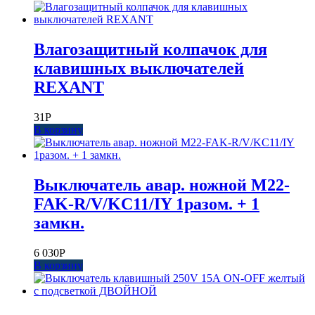
Влагозащитный колпачок для
клавишных выключателей
REXANT
31
Р
В корзину
Выключатель авар. ножной M22-
FAK-R/V/KC11/IY 1разом. + 1
замкн.
6 030
Р
В корзину