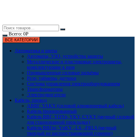
Всего:
0
Р
ВСЕ КАТЕГОРИИ
Автоматика и щиты
Автоматы, УЗО, устройства защиты
Металлические и пластиковые электрощиты,
комплектующие к ним
Промышленные силовые разъёмы
Реле, таймеры, датчики
Система управления электрооборудованием
Трансформаторы
Электродвигатели
Кабель, провод
АВВГ, YAKY (силовой алюминиевый кабель)
Кабель бронированный
Кабель ВВГ, YDYp, YKY, CYKY (медный силовой
для стационарной прокладки)
Кабель ВВГнг, YnKY, -LS, -FRLS (медный
твердый не распространяющий горение)