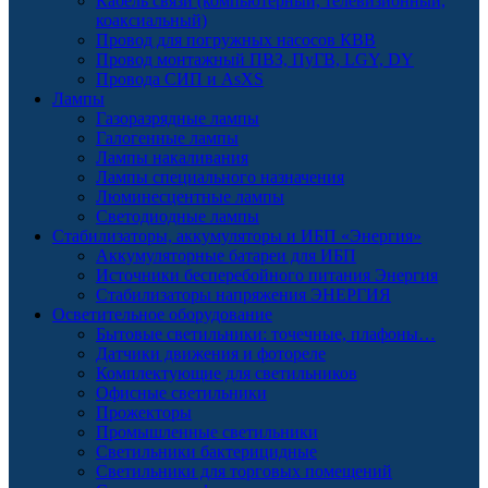
Кабель связи (компьютерный, телевизионный,
коаксиальный)
Провод для погружных насосов КВВ
Провод монтажный ПВЗ, ПуГВ, LGY, DY
Провода СИП и AsXS
Лампы
Газоразрядные лампы
Галогенные лампы
Лампы накаливания
Лампы специального назначения
Люминесцентные лампы
Светодиодные лампы
Стабилизаторы, аккумуляторы и ИБП «Энергия»
Аккумуляторные батареи для ИБП
Источники бесперебойного питания Энергия
Стабилизаторы напряжения ЭНЕРГИЯ
Осветительное оборудование
Бытовые светильники: точечные, плафоны…
Датчики движения и фотореле
Комплектующие для светильников
Офисные светильники
Прожекторы
Промышленные светильники
Светильники бактерицидные
Светильники для торговых помещений