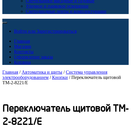
Светильники фасадные и садовые
Уличное и парковое освещение
Светодиодные ленты и комплектующие
Войти или Зарегистрироваться
Главная
Магазин
Контакты
Оформление заказа
Корзина
Главная
/
Автоматика и щиты
/
Система управления
электрооборудованием
/
Кнопки
/ Переключатель щитовой
TM-2-8221/E
Переключатель щитовой TM-
2-8221/E