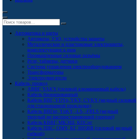
Автоматика и щиты
Автоматы, УЗО, устройства защиты
Металлические и пластиковые электрощиты,
комплектующие к ним
Промышленные силовые разъёмы
Реле, таймеры, датчики
Система управления электрооборудованием
Трансформаторы
Электродвигатели
Кабель, провод
АВВГ, YAKY (силовой алюминиевый кабель)
Кабель бронированный
Кабель ВВГ, YDYp, YKY, CYKY (медный силовой
для стационарной прокладки)
Кабель ВВГнг, YnKY, -LS, -FRLS (медный
твердый не распространяющий горение)
Кабель КВВГ, МКЭШ, КПСнг
Кабель ПВС, OMY, КГ, H05RR (силовой медный
гибкий)