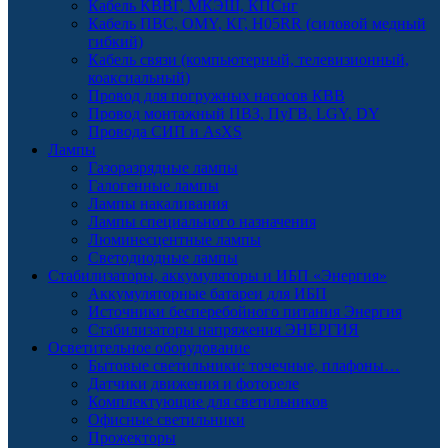
Кабель КВВГ, МКЭШ, КПСнг
Кабель ПВС, OMY, КГ, H05RR (силовой медный
гибкий)
Кабель связи (компьютерный, телевизионный,
коаксиальный)
Провод для погружных насосов КВВ
Провод монтажный ПВЗ, ПуГВ, LGY, DY
Провода СИП и AsXS
Лампы
Газоразрядные лампы
Галогенные лампы
Лампы накаливания
Лампы специального назначения
Люминесцентные лампы
Светодиодные лампы
Стабилизаторы, аккумуляторы и ИБП «Энергия»
Аккумуляторные батареи для ИБП
Источники бесперебойного питания Энергия
Стабилизаторы напряжения ЭНЕРГИЯ
Осветительное оборудование
Бытовые светильники: точечные, плафоны…
Датчики движения и фотореле
Комплектующие для светильников
Офисные светильники
Прожекторы