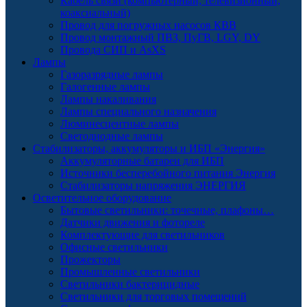
Кабель связи (компьютерный, телевизионный,
коаксиальный)
Провод для погружных насосов КВВ
Провод монтажный ПВЗ, ПуГВ, LGY, DY
Провода СИП и AsXS
Лампы
Газоразрядные лампы
Галогенные лампы
Лампы накаливания
Лампы специального назначения
Люминесцентные лампы
Светодиодные лампы
Стабилизаторы, аккумуляторы и ИБП «Энергия»
Аккумуляторные батареи для ИБП
Источники бесперебойного питания Энергия
Стабилизаторы напряжения ЭНЕРГИЯ
Осветительное оборудование
Бытовые светильники: точечные, плафоны…
Датчики движения и фотореле
Комплектующие для светильников
Офисные светильники
Прожекторы
Промышленные светильники
Светильники бактерицидные
Светильники для торговых помещений