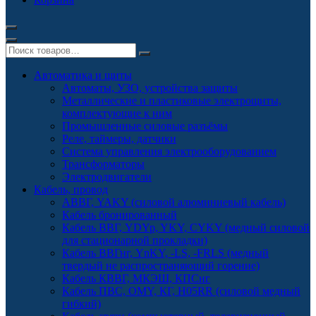
Автоматика и щиты
Автоматы, УЗО, устройства защиты
Металлические и пластиковые электрощиты,
комплектующие к ним
Промышленные силовые разъёмы
Реле, таймеры, датчики
Система управления электрооборудованием
Трансформаторы
Электродвигатели
Кабель, провод
АВВГ, YAKY (силовой алюминиевый кабель)
Кабель бронированный
Кабель ВВГ, YDYp, YKY, CYKY (медный силовой
для стационарной прокладки)
Кабель ВВГнг, YnKY, -LS, -FRLS (медный
твердый не распространяющий горение)
Кабель КВВГ, МКЭШ, КПСнг
Кабель ПВС, OMY, КГ, H05RR (силовой медный
гибкий)