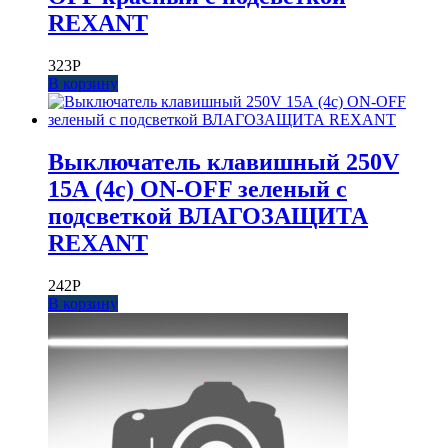
REXANT
323
Р
В корзину
Выключатель клавишный 250V
15А (4с) ON-OFF зеленый с
подсветкой ВЛАГОЗАЩИТА
REXANT
242
Р
В корзину