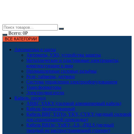
Всего:
0
Р
ВСЕ КАТЕГОРИИ
Автоматика и щиты
Автоматы, УЗО, устройства защиты
Металлические и пластиковые электрощиты,
комплектующие к ним
Промышленные силовые разъёмы
Реле, таймеры, датчики
Система управления электрооборудованием
Трансформаторы
Электродвигатели
Кабель, провод
АВВГ, YAKY (силовой алюминиевый кабель)
Кабель бронированный
Кабель ВВГ, YDYp, YKY, CYKY (медный силовой
для стационарной прокладки)
Кабель ВВГнг, YnKY, -LS, -FRLS (медный
твердый не распространяющий горение)