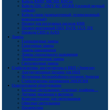
Кабель КВВГ, МКЭШ, КПСнг
Кабель ПВС, OMY, КГ, H05RR (силовой медный
гибкий)
Кабель связи (компьютерный, телевизионный,
коаксиальный)
Провод для погружных насосов КВВ
Провод монтажный ПВЗ, ПуГВ, LGY, DY
Провода СИП и AsXS
Лампы
Газоразрядные лампы
Галогенные лампы
Лампы накаливания
Лампы специального назначения
Люминесцентные лампы
Светодиодные лампы
Стабилизаторы, аккумуляторы и ИБП «Энергия»
Аккумуляторные батареи для ИБП
Источники бесперебойного питания Энергия
Стабилизаторы напряжения ЭНЕРГИЯ
Осветительное оборудование
Бытовые светильники: точечные, плафоны…
Датчики движения и фотореле
Комплектующие для светильников
Офисные светильники
Прожекторы