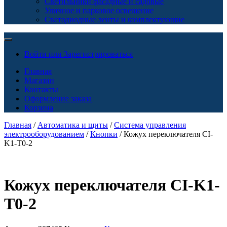
Светильники фасадные и садовые
Уличное и парковое освещение
Светодиодные ленты и комплектующие
Войти или Зарегистрироваться
Главная
Магазин
Контакты
Оформление заказа
Корзина
Главная
/
Автоматика и щиты
/
Система управления
электрооборудованием
/
Кнопки
/ Кожух переключателя CI-
K1-T0-2
Кожух переключателя CI-K1-
T0-2