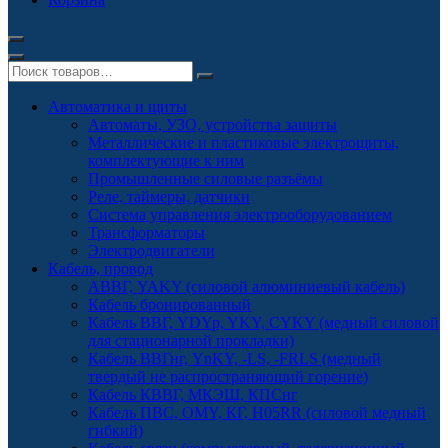
Автоматика и щиты
Автоматы, УЗО, устройства защиты
Металлические и пластиковые электрощиты,
комплектующие к ним
Промышленные силовые разъёмы
Реле, таймеры, датчики
Система управления электрооборудованием
Трансформаторы
Электродвигатели
Кабель, провод
АВВГ, YAKY (силовой алюминиевый кабель)
Кабель бронированный
Кабель ВВГ, YDYp, YKY, CYKY (медный силовой
для стационарной прокладки)
Кабель ВВГнг, YnKY, -LS, -FRLS (медный
твердый не распространяющий горение)
Кабель КВВГ, МКЭШ, КПСнг
Кабель ПВС, OMY, КГ, H05RR (силовой медный
гибкий)