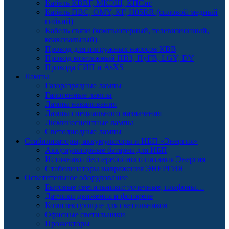
Кабель КВВГ, МКЭШ, КПСнг
Кабель ПВС, OMY, КГ, H05RR (силовой медный
гибкий)
Кабель связи (компьютерный, телевизионный,
коаксиальный)
Провод для погружных насосов КВВ
Провод монтажный ПВЗ, ПуГВ, LGY, DY
Провода СИП и AsXS
Лампы
Газоразрядные лампы
Галогенные лампы
Лампы накаливания
Лампы специального назначения
Люминесцентные лампы
Светодиодные лампы
Стабилизаторы, аккумуляторы и ИБП «Энергия»
Аккумуляторные батареи для ИБП
Источники бесперебойного питания Энергия
Стабилизаторы напряжения ЭНЕРГИЯ
Осветительное оборудование
Бытовые светильники: точечные, плафоны…
Датчики движения и фотореле
Комплектующие для светильников
Офисные светильники
Прожекторы