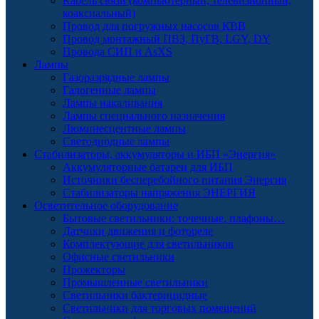
Кабель связи (компьютерный, телевизионный,
коаксиальный)
Провод для погружных насосов КВВ
Провод монтажный ПВЗ, ПуГВ, LGY, DY
Провода СИП и AsXS
Лампы
Газоразрядные лампы
Галогенные лампы
Лампы накаливания
Лампы специального назначения
Люминесцентные лампы
Светодиодные лампы
Стабилизаторы, аккумуляторы и ИБП «Энергия»
Аккумуляторные батареи для ИБП
Источники бесперебойного питания Энергия
Стабилизаторы напряжения ЭНЕРГИЯ
Осветительное оборудование
Бытовые светильники: точечные, плафоны…
Датчики движения и фотореле
Комплектующие для светильников
Офисные светильники
Прожекторы
Промышленные светильники
Светильники бактерицидные
Светильники для торговых помещений