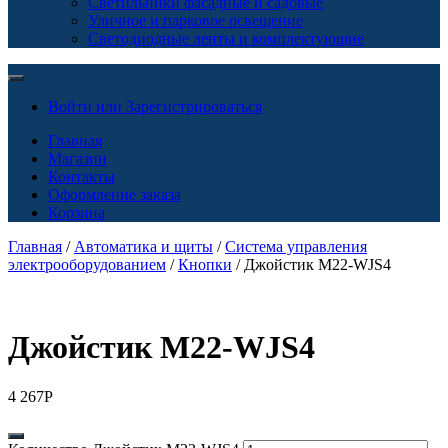
Светильники фасадные и садовые
Уличное и парковое освещение
Светодиодные ленты и комплектующие
Войти или Зарегистрироваться
Главная
Магазин
Контакты
Оформление заказа
Корзина
Главная
/
Автоматика и щиты
/
Система управления
электрооборудованием
/
Кнопки
/ Джойстик M22-WJS4
Джойстик M22-WJS4
4 267
Р