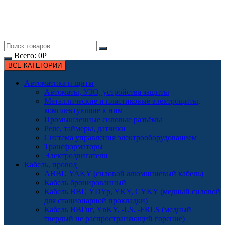
Всего:
0
Р
ВСЕ КАТЕГОРИИ
Автоматика и щиты
Автоматы, УЗО, устройства защиты
Металлические и пластиковые электрощиты,
комплектующие к ним
Промышленные силовые разъёмы
Реле, таймеры, датчики
Система управления электрооборудованием
Трансформаторы
Электродвигатели
Кабель, провод
АВВГ, YAKY (силовой алюминиевый кабель)
Кабель бронированный
Кабель ВВГ, YDYp, YKY, CYKY (медный силовой
для стационарной прокладки)
Кабель ВВГнг, YnKY, -LS, -FRLS (медный
твердый не распространяющий горение)