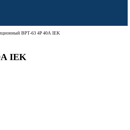
зиционный ВРТ-63 4P 40А IEK
0А IEK