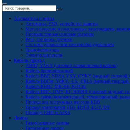
Автоматика и щиты
Автоматы, УЗО, устройства защиты
Металлические и пластиковые электрощиты, комп
Промышленные силовые разъёмы
Реле, таймеры, датчики
Система управления электрооборудованием
Трансформаторы
Электродвигатели
Кабель, провод
АВВГ, YAKY (силовой алюминиевый кабель)
Кабель бронированный
Кабель ВВГ, YDYp, YKY, CYKY (медный силовой д
Кабель ВВГнг, YnKY, -LS, -FRLS (медный твердый
Кабель КВВГ, МКЭШ, КПСнг
Кабель ПВС, OMY, КГ, H05RR (силовой медный ги
Кабель связи (компьютерный, телевизионный, коак
Провод для погружных насосов КВВ
Провод монтажный ПВЗ, ПуГВ, LGY, DY
Провода СИП и AsXS
Лампы
Газоразрядные лампы
Галогенные лампы