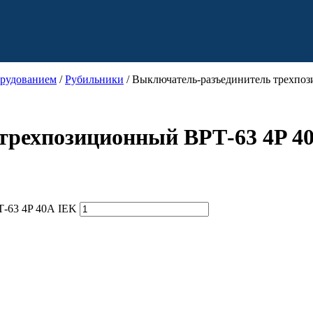
орудованием
/
Рубильники
/ Выключатель-разъединитель трехпо
трехпозиционный ВРТ-63 4P 4
-63 4P 40А IEK