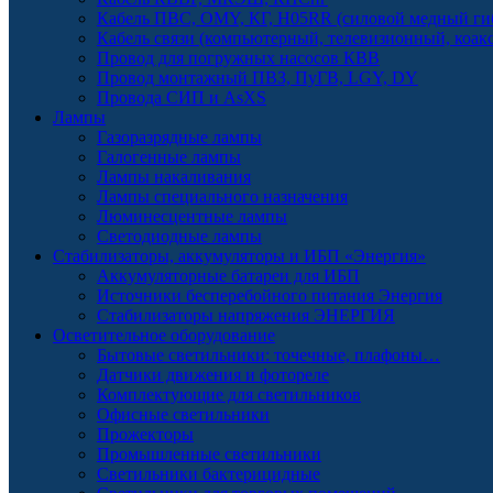
Кабель ПВС, OMY, КГ, H05RR (силовой медный ги
Кабель связи (компьютерный, телевизионный, коак
Провод для погружных насосов КВВ
Провод монтажный ПВЗ, ПуГВ, LGY, DY
Провода СИП и AsXS
Лампы
Газоразрядные лампы
Галогенные лампы
Лампы накаливания
Лампы специального назначения
Люминесцентные лампы
Светодиодные лампы
Стабилизаторы, аккумуляторы и ИБП «Энергия»
Аккумуляторные батареи для ИБП
Источники бесперебойного питания Энергия
Стабилизаторы напряжения ЭНЕРГИЯ
Осветительное оборудование
Бытовые светильники: точечные, плафоны…
Датчики движения и фотореле
Комплектующие для светильников
Офисные светильники
Прожекторы
Промышленные светильники
Светильники бактерицидные