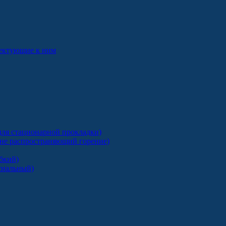
лектующие к ним
ля стационарной прокладки)
 не распространяющий горение)
бкий)
сиальный)