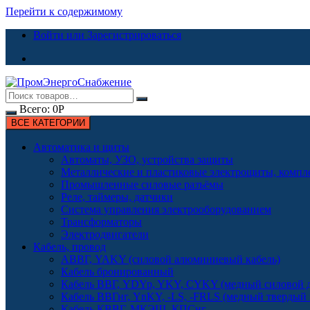
Перейти к содержимому
Войти или Зарегистрироваться
Всего:
0
Р
ВСЕ КАТЕГОРИИ
Автоматика и щиты
Автоматы, УЗО, устройства защиты
Металлические и пластиковые электрощиты, комп
Промышленные силовые разъёмы
Реле, таймеры, датчики
Система управления электрооборудованием
Трансформаторы
Электродвигатели
Кабель, провод
АВВГ, YAKY (силовой алюминиевый кабель)
Кабель бронированный
Кабель ВВГ, YDYp, YKY, CYKY (медный силовой д
Кабель ВВГнг, YnKY, -LS, -FRLS (медный твердый
Кабель КВВГ, МКЭШ, КПСнг