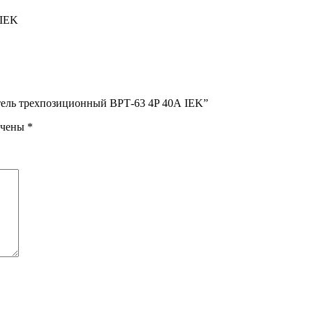
 IEK
итель трехпозиционный ВРТ-63 4P 40А IEK”
ечены
*