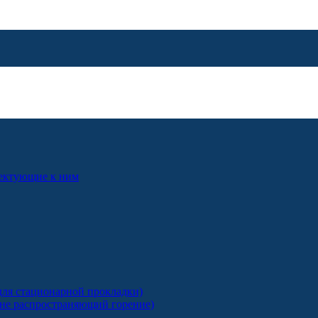
лектующие к ним
ля стационарной прокладки)
 не распространяющий горение)