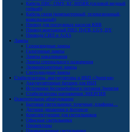
Кабель ПВС, OMY, КГ, H05RR (силовой медный
гибкий)
Кабель связи (компьютерный, телевизионный,
коаксиальный)
Провод для погружных насосов КВВ
Провод монтажный ПВЗ, ПуГВ, LGY, DY
Провода СИП и AsXS
Лампы
Газоразрядные лампы
Галогенные лампы
Лампы накаливания
Лампы специального назначения
Люминесцентные лампы
Светодиодные лампы
Стабилизаторы, аккумуляторы и ИБП «Энергия»
Аккумуляторные батареи для ИБП
Источники бесперебойного питания Энергия
Стабилизаторы напряжения ЭНЕРГИЯ
Осветительное оборудование
Бытовые светильники: точечные, плафоны…
Датчики движения и фотореле
Комплектующие для светильников
Офисные светильники
Прожекторы
Промышленные светильники