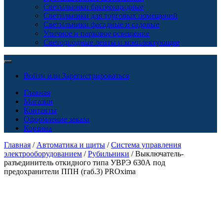
Светильники бактерицидные
Светильники для торговых помещений
Светильники фасадные и садовые
Уличное и парковое освещение
Светодиодные ленты и комплектующие
Войти или Зарегистрироваться
Главная
Магазин
Контакты
Оформление заказа
Корзина
Главная
/
Автоматика и щиты
/
Система управления
электрооборудованием
/
Рубильники
/ Выключатель-
разъединитель откидного типа УВРЭ 630А под
предохранители ППН (габ.3) PROxima