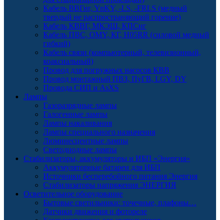
Кабель ВВГнг, YnKY, -LS, -FRLS (медный
твердый не распространяющий горение)
Кабель КВВГ, МКЭШ, КПСнг
Кабель ПВС, OMY, КГ, H05RR (силовой медный
гибкий)
Кабель связи (компьютерный, телевизионный,
коаксиальный)
Провод для погружных насосов КВВ
Провод монтажный ПВЗ, ПуГВ, LGY, DY
Провода СИП и AsXS
Лампы
Газоразрядные лампы
Галогенные лампы
Лампы накаливания
Лампы специального назначения
Люминесцентные лампы
Светодиодные лампы
Стабилизаторы, аккумуляторы и ИБП «Энергия»
Аккумуляторные батареи для ИБП
Источники бесперебойного питания Энергия
Стабилизаторы напряжения ЭНЕРГИЯ
Осветительное оборудование
Бытовые светильники: точечные, плафоны…
Датчики движения и фотореле