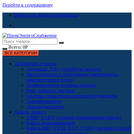
Перейти к содержимому
Войти или Зарегистрироваться
Всего:
0
Р
ВСЕ КАТЕГОРИИ
Автоматика и щиты
Автоматы, УЗО, устройства защиты
Металлические и пластиковые электрощиты,
комплектующие к ним
Промышленные силовые разъёмы
Реле, таймеры, датчики
Система управления электрооборудованием
Трансформаторы
Электродвигатели
Кабель, провод
АВВГ, YAKY (силовой алюминиевый кабель)
Кабель бронированный
Кабель ВВГ, YDYp, YKY, CYKY (медный силовой
для стационарной прокладки)