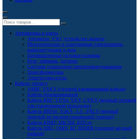
Автоматика и щиты
Автоматы, УЗО, устройства защиты
Металлические и пластиковые электрощиты,
комплектующие к ним
Промышленные силовые разъёмы
Реле, таймеры, датчики
Система управления электрооборудованием
Трансформаторы
Электродвигатели
Кабель, провод
АВВГ, YAKY (силовой алюминиевый кабель)
Кабель бронированный
Кабель ВВГ, YDYp, YKY, CYKY (медный силовой
для стационарной прокладки)
Кабель ВВГнг, YnKY, -LS, -FRLS (медный
твердый не распространяющий горение)
Кабель КВВГ, МКЭШ, КПСнг
Кабель ПВС, OMY, КГ, H05RR (силовой медный
гибкий)