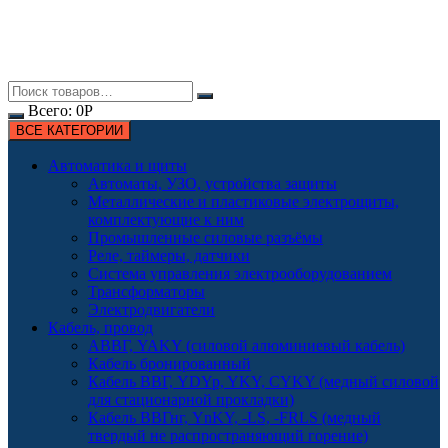
Всего:
0
Р
ВСЕ КАТЕГОРИИ
Автоматика и щиты
Автоматы, УЗО, устройства защиты
Металлические и пластиковые электрощиты,
комплектующие к ним
Промышленные силовые разъёмы
Реле, таймеры, датчики
Система управления электрооборудованием
Трансформаторы
Электродвигатели
Кабель, провод
АВВГ, YAKY (силовой алюминиевый кабель)
Кабель бронированный
Кабель ВВГ, YDYp, YKY, CYKY (медный силовой
для стационарной прокладки)
Кабель ВВГнг, YnKY, -LS, -FRLS (медный
твердый не распространяющий горение)