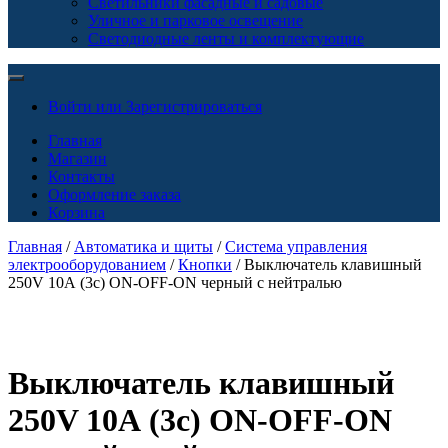
Светильники фасадные и садовые
Уличное и парковое освещение
Светодиодные ленты и комплектующие
Войти или Зарегистрироваться
Главная
Магазин
Контакты
Оформление заказа
Корзина
Главная
/
Автоматика и щиты
/
Система управления
электрооборудованием
/
Кнопки
/ Выключатель клавишный
250V 10А (3с) ON-OFF-ON черный с нейтралью
Выключатель клавишный
250V 10А (3с) ON-OFF-ON