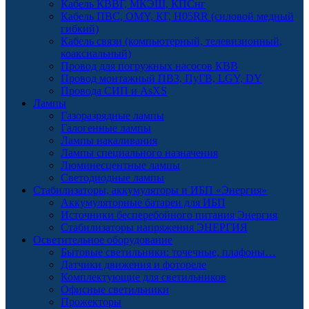
Кабель КВВГ, МКЭШ, КПСнг
Кабель ПВС, OMY, КГ, H05RR (силовой медный
гибкий)
Кабель связи (компьютерный, телевизионный,
коаксиальный)
Провод для погружных насосов КВВ
Провод монтажный ПВЗ, ПуГВ, LGY, DY
Провода СИП и AsXS
Лампы
Газоразрядные лампы
Галогенные лампы
Лампы накаливания
Лампы специального назначения
Люминесцентные лампы
Светодиодные лампы
Стабилизаторы, аккумуляторы и ИБП «Энергия»
Аккумуляторные батареи для ИБП
Источники бесперебойного питания Энергия
Стабилизаторы напряжения ЭНЕРГИЯ
Осветительное оборудование
Бытовые светильники: точечные, плафоны…
Датчики движения и фотореле
Комплектующие для светильников
Офисные светильники
Прожекторы