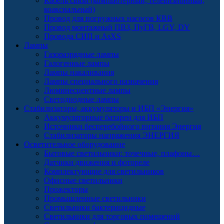
Кабель связи (компьютерный, телевизионный,
коаксиальный)
Провод для погружных насосов КВВ
Провод монтажный ПВЗ, ПуГВ, LGY, DY
Провода СИП и AsXS
Лампы
Газоразрядные лампы
Галогенные лампы
Лампы накаливания
Лампы специального назначения
Люминесцентные лампы
Светодиодные лампы
Стабилизаторы, аккумуляторы и ИБП «Энергия»
Аккумуляторные батареи для ИБП
Источники бесперебойного питания Энергия
Стабилизаторы напряжения ЭНЕРГИЯ
Осветительное оборудование
Бытовые светильники: точечные, плафоны…
Датчики движения и фотореле
Комплектующие для светильников
Офисные светильники
Прожекторы
Промышленные светильники
Светильники бактерицидные
Светильники для торговых помещений