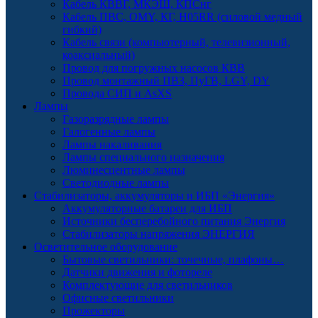
Кабель КВВГ, МКЭШ, КПСнг
Кабель ПВС, OMY, КГ, H05RR (силовой медный
гибкий)
Кабель связи (компьютерный, телевизионный,
коаксиальный)
Провод для погружных насосов КВВ
Провод монтажный ПВЗ, ПуГВ, LGY, DY
Провода СИП и AsXS
Лампы
Газоразрядные лампы
Галогенные лампы
Лампы накаливания
Лампы специального назначения
Люминесцентные лампы
Светодиодные лампы
Стабилизаторы, аккумуляторы и ИБП «Энергия»
Аккумуляторные батареи для ИБП
Источники бесперебойного питания Энергия
Стабилизаторы напряжения ЭНЕРГИЯ
Осветительное оборудование
Бытовые светильники: точечные, плафоны…
Датчики движения и фотореле
Комплектующие для светильников
Офисные светильники
Прожекторы