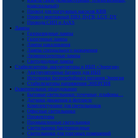
Кабель связи (компьютерный, телевизионный,
коаксиальный)
Провод для погружных насосов КВВ
Провод монтажный ПВЗ, ПуГВ, LGY, DY
Провода СИП и AsXS
Лампы
Газоразрядные лампы
Галогенные лампы
Лампы накаливания
Лампы специального назначения
Люминесцентные лампы
Светодиодные лампы
Стабилизаторы, аккумуляторы и ИБП «Энергия»
Аккумуляторные батареи для ИБП
Источники бесперебойного питания Энергия
Стабилизаторы напряжения ЭНЕРГИЯ
Осветительное оборудование
Бытовые светильники: точечные, плафоны…
Датчики движения и фотореле
Комплектующие для светильников
Офисные светильники
Прожекторы
Промышленные светильники
Светильники бактерицидные
Светильники для торговых помещений