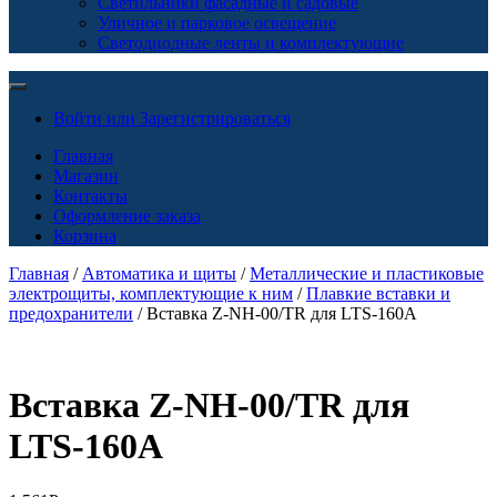
Светильники фасадные и садовые
Уличное и парковое освещение
Светодиодные ленты и комплектующие
Войти или Зарегистрироваться
Главная
Магазин
Контакты
Оформление заказа
Корзина
Главная
/
Автоматика и щиты
/
Металлические и пластиковые
электрощиты, комплектующие к ним
/
Плавкие вставки и
предохранители
/ Вставка Z-NH-00/TR для LTS-160A
Вставка Z-NH-00/TR для
LTS-160A