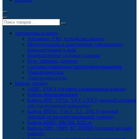
Автоматика и щиты
Автоматы, УЗО, устройства защиты
Металлические и пластиковые электрощиты,
комплектующие к ним
Промышленные силовые разъёмы
Реле, таймеры, датчики
Система управления электрооборудованием
Трансформаторы
Электродвигатели
Кабель, провод
АВВГ, YAKY (силовой алюминиевый кабель)
Кабель бронированный
Кабель ВВГ, YDYp, YKY, CYKY (медный силовой
для стационарной прокладки)
Кабель ВВГнг, YnKY, -LS, -FRLS (медный
твердый не распространяющий горение)
Кабель КВВГ, МКЭШ, КПСнг
Кабель ПВС, OMY, КГ, H05RR (силовой медный
гибкий)