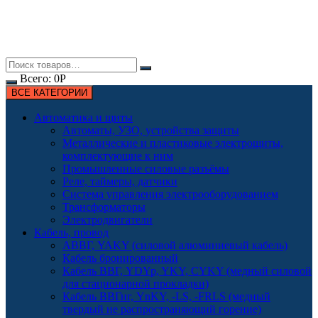
Всего:
0
Р
ВСЕ КАТЕГОРИИ
Автоматика и щиты
Автоматы, УЗО, устройства защиты
Металлические и пластиковые электрощиты,
комплектующие к ним
Промышленные силовые разъёмы
Реле, таймеры, датчики
Система управления электрооборудованием
Трансформаторы
Электродвигатели
Кабель, провод
АВВГ, YAKY (силовой алюминиевый кабель)
Кабель бронированный
Кабель ВВГ, YDYp, YKY, CYKY (медный силовой
для стационарной прокладки)
Кабель ВВГнг, YnKY, -LS, -FRLS (медный
твердый не распространяющий горение)