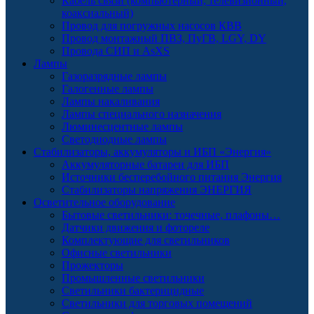
Кабель связи (компьютерный, телевизионный,
коаксиальный)
Провод для погружных насосов КВВ
Провод монтажный ПВЗ, ПуГВ, LGY, DY
Провода СИП и AsXS
Лампы
Газоразрядные лампы
Галогенные лампы
Лампы накаливания
Лампы специального назначения
Люминесцентные лампы
Светодиодные лампы
Стабилизаторы, аккумуляторы и ИБП «Энергия»
Аккумуляторные батареи для ИБП
Источники бесперебойного питания Энергия
Стабилизаторы напряжения ЭНЕРГИЯ
Осветительное оборудование
Бытовые светильники: точечные, плафоны…
Датчики движения и фотореле
Комплектующие для светильников
Офисные светильники
Прожекторы
Промышленные светильники
Светильники бактерицидные
Светильники для торговых помещений