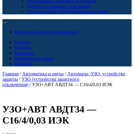
Светильники фасадные и садовые
Уличное и парковое освещение
Светодиодные ленты и комплектующие
Войти или Зарегистрироваться
Главная
Магазин
Контакты
Оформление заказа
Корзина
Главная
/
Автоматика и щиты
/
Автоматы, УЗО, устройства
защиты
/
УЗО (устройства защитного
отключения)
/ УЗО+АВТ АВДТ34 — С16/4/0,03 ИЭК
УЗО+АВТ АВДТ34 —
С16/4/0,03 ИЭК