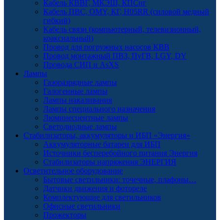
Кабель КВВГ, МКЭШ, КПСнг
Кабель ПВС, OMY, КГ, H05RR (силовой медный
гибкий)
Кабель связи (компьютерный, телевизионный,
коаксиальный)
Провод для погружных насосов КВВ
Провод монтажный ПВЗ, ПуГВ, LGY, DY
Провода СИП и AsXS
Лампы
Газоразрядные лампы
Галогенные лампы
Лампы накаливания
Лампы специального назначения
Люминесцентные лампы
Светодиодные лампы
Стабилизаторы, аккумуляторы и ИБП «Энергия»
Аккумуляторные батареи для ИБП
Источники бесперебойного питания Энергия
Стабилизаторы напряжения ЭНЕРГИЯ
Осветительное оборудование
Бытовые светильники: точечные, плафоны…
Датчики движения и фотореле
Комплектующие для светильников
Офисные светильники
Прожекторы