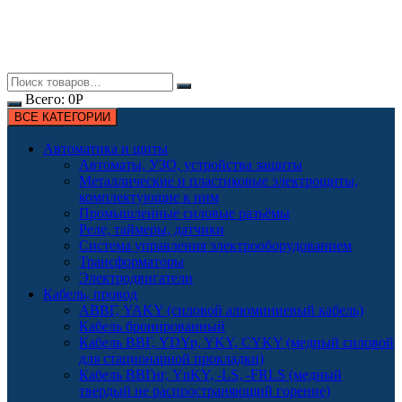
Всего:
0
Р
ВСЕ КАТЕГОРИИ
Автоматика и щиты
Автоматы, УЗО, устройства защиты
Металлические и пластиковые электрощиты,
комплектующие к ним
Промышленные силовые разъёмы
Реле, таймеры, датчики
Система управления электрооборудованием
Трансформаторы
Электродвигатели
Кабель, провод
АВВГ, YAKY (силовой алюминиевый кабель)
Кабель бронированный
Кабель ВВГ, YDYp, YKY, CYKY (медный силовой
для стационарной прокладки)
Кабель ВВГнг, YnKY, -LS, -FRLS (медный
твердый не распространяющий горение)