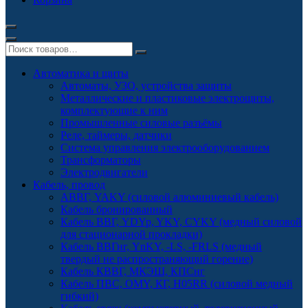
Автоматика и щиты
Автоматы, УЗО, устройства защиты
Металлические и пластиковые электрощиты,
комплектующие к ним
Промышленные силовые разъёмы
Реле, таймеры, датчики
Система управления электрооборудованием
Трансформаторы
Электродвигатели
Кабель, провод
АВВГ, YAKY (силовой алюминиевый кабель)
Кабель бронированный
Кабель ВВГ, YDYp, YKY, CYKY (медный силовой
для стационарной прокладки)
Кабель ВВГнг, YnKY, -LS, -FRLS (медный
твердый не распространяющий горение)
Кабель КВВГ, МКЭШ, КПСнг
Кабель ПВС, OMY, КГ, H05RR (силовой медный
гибкий)