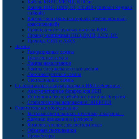
Кабель КВВГ, МКЭШ, КПСнг
Кабель ПВС, OMY, КГ, H05RR (силовой медный
гибкий)
Кабель связи (компьютерный, телевизионный,
коаксиальный)
Провод для погружных насосов КВВ
Провод монтажный ПВЗ, ПуГВ, LGY, DY
Провода СИП и AsXS
Лампы
Газоразрядные лампы
Галогенные лампы
Лампы накаливания
Лампы специального назначения
Люминесцентные лампы
Светодиодные лампы
Стабилизаторы, аккумуляторы и ИБП «Энергия»
Аккумуляторные батареи для ИБП
Источники бесперебойного питания Энергия
Стабилизаторы напряжения ЭНЕРГИЯ
Осветительное оборудование
Бытовые светильники: точечные, плафоны…
Датчики движения и фотореле
Комплектующие для светильников
Офисные светильники
Прожекторы