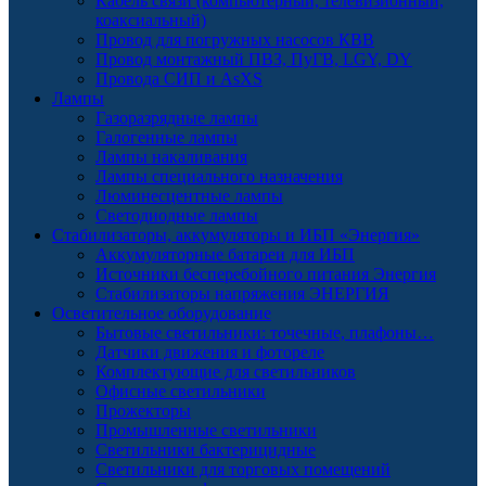
Кабель связи (компьютерный, телевизионный,
коаксиальный)
Провод для погружных насосов КВВ
Провод монтажный ПВЗ, ПуГВ, LGY, DY
Провода СИП и AsXS
Лампы
Газоразрядные лампы
Галогенные лампы
Лампы накаливания
Лампы специального назначения
Люминесцентные лампы
Светодиодные лампы
Стабилизаторы, аккумуляторы и ИБП «Энергия»
Аккумуляторные батареи для ИБП
Источники бесперебойного питания Энергия
Стабилизаторы напряжения ЭНЕРГИЯ
Осветительное оборудование
Бытовые светильники: точечные, плафоны…
Датчики движения и фотореле
Комплектующие для светильников
Офисные светильники
Прожекторы
Промышленные светильники
Светильники бактерицидные
Светильники для торговых помещений