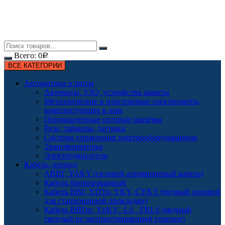
Всего:
0
Р
ВСЕ КАТЕГОРИИ
Автоматика и щиты
Автоматы, УЗО, устройства защиты
Металлические и пластиковые электрощиты,
комплектующие к ним
Промышленные силовые разъёмы
Реле, таймеры, датчики
Система управления электрооборудованием
Трансформаторы
Электродвигатели
Кабель, провод
АВВГ, YAKY (силовой алюминиевый кабель)
Кабель бронированный
Кабель ВВГ, YDYp, YKY, CYKY (медный силовой
для стационарной прокладки)
Кабель ВВГнг, YnKY, -LS, -FRLS (медный
твердый не распространяющий горение)