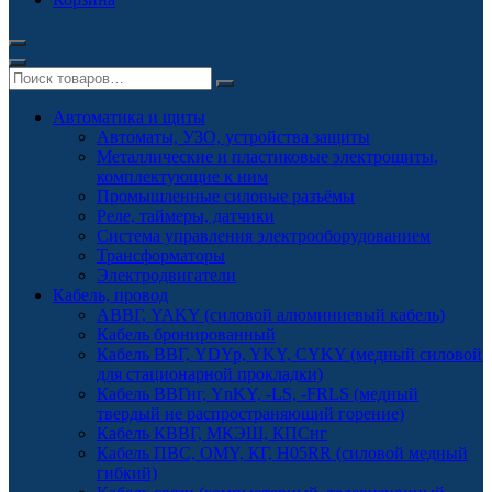
Автоматика и щиты
Автоматы, УЗО, устройства защиты
Металлические и пластиковые электрощиты,
комплектующие к ним
Промышленные силовые разъёмы
Реле, таймеры, датчики
Система управления электрооборудованием
Трансформаторы
Электродвигатели
Кабель, провод
АВВГ, YAKY (силовой алюминиевый кабель)
Кабель бронированный
Кабель ВВГ, YDYp, YKY, CYKY (медный силовой
для стационарной прокладки)
Кабель ВВГнг, YnKY, -LS, -FRLS (медный
твердый не распространяющий горение)
Кабель КВВГ, МКЭШ, КПСнг
Кабель ПВС, OMY, КГ, H05RR (силовой медный
гибкий)