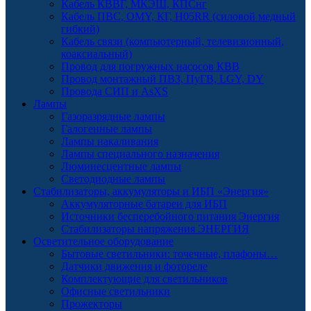
Кабель КВВГ, МКЭШ, КПСнг
Кабель ПВС, OMY, КГ, H05RR (силовой медный
гибкий)
Кабель связи (компьютерный, телевизионный,
коаксиальный)
Провод для погружных насосов КВВ
Провод монтажный ПВЗ, ПуГВ, LGY, DY
Провода СИП и AsXS
Лампы
Газоразрядные лампы
Галогенные лампы
Лампы накаливания
Лампы специального назначения
Люминесцентные лампы
Светодиодные лампы
Стабилизаторы, аккумуляторы и ИБП «Энергия»
Аккумуляторные батареи для ИБП
Источники бесперебойного питания Энергия
Стабилизаторы напряжения ЭНЕРГИЯ
Осветительное оборудование
Бытовые светильники: точечные, плафоны…
Датчики движения и фотореле
Комплектующие для светильников
Офисные светильники
Прожекторы