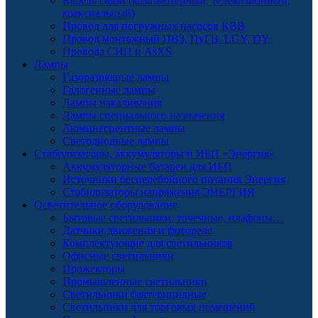
Кабель связи (компьютерный, телевизионный,
коаксиальный)
Провод для погружных насосов КВВ
Провод монтажный ПВЗ, ПуГВ, LGY, DY
Провода СИП и AsXS
Лампы
Газоразрядные лампы
Галогенные лампы
Лампы накаливания
Лампы специального назначения
Люминесцентные лампы
Светодиодные лампы
Стабилизаторы, аккумуляторы и ИБП «Энергия»
Аккумуляторные батареи для ИБП
Источники бесперебойного питания Энергия
Стабилизаторы напряжения ЭНЕРГИЯ
Осветительное оборудование
Бытовые светильники: точечные, плафоны…
Датчики движения и фотореле
Комплектующие для светильников
Офисные светильники
Прожекторы
Промышленные светильники
Светильники бактерицидные
Светильники для торговых помещений