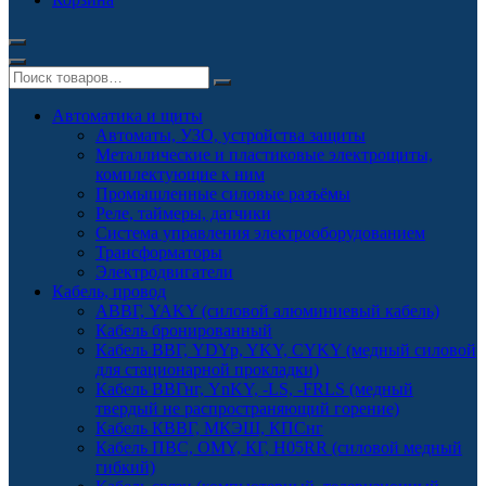
Автоматика и щиты
Автоматы, УЗО, устройства защиты
Металлические и пластиковые электрощиты,
комплектующие к ним
Промышленные силовые разъёмы
Реле, таймеры, датчики
Система управления электрооборудованием
Трансформаторы
Электродвигатели
Кабель, провод
АВВГ, YAKY (силовой алюминиевый кабель)
Кабель бронированный
Кабель ВВГ, YDYp, YKY, CYKY (медный силовой
для стационарной прокладки)
Кабель ВВГнг, YnKY, -LS, -FRLS (медный
твердый не распространяющий горение)
Кабель КВВГ, МКЭШ, КПСнг
Кабель ПВС, OMY, КГ, H05RR (силовой медный
гибкий)