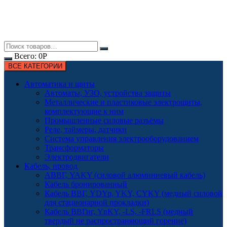
Всего:
0
Р
ВСЕ КАТЕГОРИИ
Автоматика и щиты
Автоматы, УЗО, устройства защиты
Металлические и пластиковые электрощиты,
комплектующие к ним
Промышленные силовые разъёмы
Реле, таймеры, датчики
Система управления электрооборудованием
Трансформаторы
Электродвигатели
Кабель, провод
АВВГ, YAKY (силовой алюминиевый кабель)
Кабель бронированный
Кабель ВВГ, YDYp, YKY, CYKY (медный силовой
для стационарной прокладки)
Кабель ВВГнг, YnKY, -LS, -FRLS (медный
твердый не распространяющий горение)