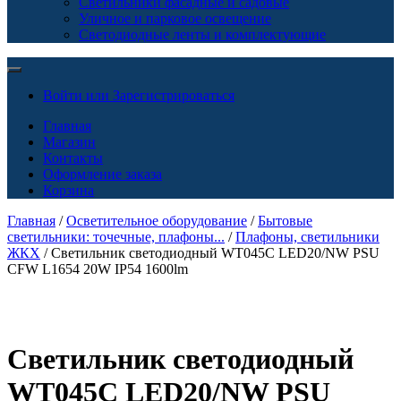
Светильники фасадные и садовые
Уличное и парковое освещение
Светодиодные ленты и комплектующие
Войти или Зарегистрироваться
Главная
Магазин
Контакты
Оформление заказа
Корзина
Главная
/
Осветительное оборудование
/
Бытовые
светильники: точечные, плафоны...
/
Плафоны, светильники
ЖКХ
/ Светильник светодиодный WT045C LED20/NW PSU
CFW L1654 20W IP54 1600lm
Светильник светодиодный
WT045C LED20/NW PSU