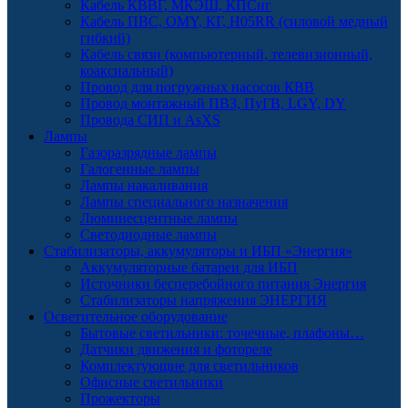
Кабель КВВГ, МКЭШ, КПСнг
Кабель ПВС, OMY, КГ, H05RR (силовой медный
гибкий)
Кабель связи (компьютерный, телевизионный,
коаксиальный)
Провод для погружных насосов КВВ
Провод монтажный ПВЗ, ПуГВ, LGY, DY
Провода СИП и AsXS
Лампы
Газоразрядные лампы
Галогенные лампы
Лампы накаливания
Лампы специального назначения
Люминесцентные лампы
Светодиодные лампы
Стабилизаторы, аккумуляторы и ИБП «Энергия»
Аккумуляторные батареи для ИБП
Источники бесперебойного питания Энергия
Стабилизаторы напряжения ЭНЕРГИЯ
Осветительное оборудование
Бытовые светильники: точечные, плафоны…
Датчики движения и фотореле
Комплектующие для светильников
Офисные светильники
Прожекторы