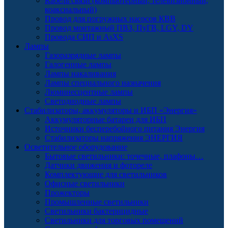
Кабель связи (компьютерный, телевизионный,
коаксиальный)
Провод для погружных насосов КВВ
Провод монтажный ПВЗ, ПуГВ, LGY, DY
Провода СИП и AsXS
Лампы
Газоразрядные лампы
Галогенные лампы
Лампы накаливания
Лампы специального назначения
Люминесцентные лампы
Светодиодные лампы
Стабилизаторы, аккумуляторы и ИБП «Энергия»
Аккумуляторные батареи для ИБП
Источники бесперебойного питания Энергия
Стабилизаторы напряжения ЭНЕРГИЯ
Осветительное оборудование
Бытовые светильники: точечные, плафоны…
Датчики движения и фотореле
Комплектующие для светильников
Офисные светильники
Прожекторы
Промышленные светильники
Светильники бактерицидные
Светильники для торговых помещений