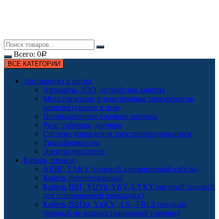
Всего:
0
Р
ВСЕ КАТЕГОРИИ
Автоматика и щиты
Автоматы, УЗО, устройства защиты
Металлические и пластиковые электрощиты,
комплектующие к ним
Промышленные силовые разъёмы
Реле, таймеры, датчики
Система управления электрооборудованием
Трансформаторы
Электродвигатели
Кабель, провод
АВВГ, YAKY (силовой алюминиевый кабель)
Кабель бронированный
Кабель ВВГ, YDYp, YKY, CYKY (медный силовой
для стационарной прокладки)
Кабель ВВГнг, YnKY, -LS, -FRLS (медный
твердый не распространяющий горение)