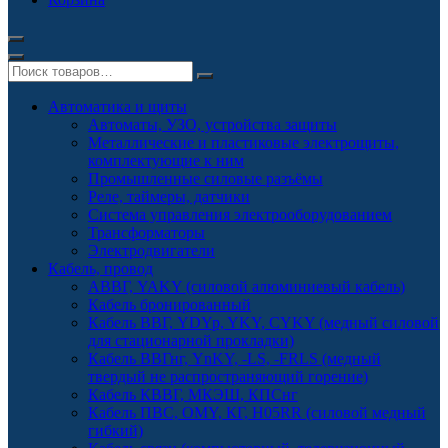
Автоматика и щиты
Автоматы, УЗО, устройства защиты
Металлические и пластиковые электрощиты,
комплектующие к ним
Промышленные силовые разъёмы
Реле, таймеры, датчики
Система управления электрооборудованием
Трансформаторы
Электродвигатели
Кабель, провод
АВВГ, YAKY (силовой алюминиевый кабель)
Кабель бронированный
Кабель ВВГ, YDYp, YKY, CYKY (медный силовой
для стационарной прокладки)
Кабель ВВГнг, YnKY, -LS, -FRLS (медный
твердый не распространяющий горение)
Кабель КВВГ, МКЭШ, КПСнг
Кабель ПВС, OMY, КГ, H05RR (силовой медный
гибкий)