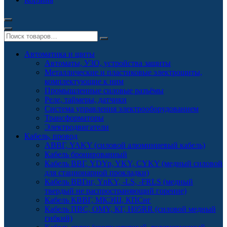
Автоматика и щиты
Автоматы, УЗО, устройства защиты
Металлические и пластиковые электрощиты,
комплектующие к ним
Промышленные силовые разъёмы
Реле, таймеры, датчики
Система управления электрооборудованием
Трансформаторы
Электродвигатели
Кабель, провод
АВВГ, YAKY (силовой алюминиевый кабель)
Кабель бронированный
Кабель ВВГ, YDYp, YKY, CYKY (медный силовой
для стационарной прокладки)
Кабель ВВГнг, YnKY, -LS, -FRLS (медный
твердый не распространяющий горение)
Кабель КВВГ, МКЭШ, КПСнг
Кабель ПВС, OMY, КГ, H05RR (силовой медный
гибкий)