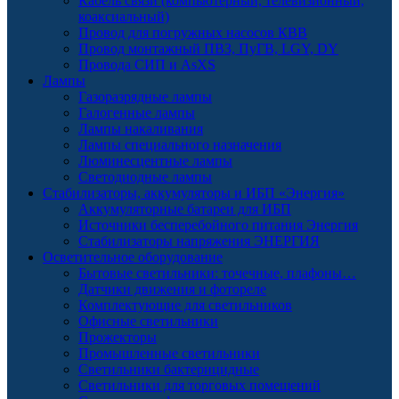
Кабель связи (компьютерный, телевизионный,
коаксиальный)
Провод для погружных насосов КВВ
Провод монтажный ПВЗ, ПуГВ, LGY, DY
Провода СИП и AsXS
Лампы
Газоразрядные лампы
Галогенные лампы
Лампы накаливания
Лампы специального назначения
Люминесцентные лампы
Светодиодные лампы
Стабилизаторы, аккумуляторы и ИБП «Энергия»
Аккумуляторные батареи для ИБП
Источники бесперебойного питания Энергия
Стабилизаторы напряжения ЭНЕРГИЯ
Осветительное оборудование
Бытовые светильники: точечные, плафоны…
Датчики движения и фотореле
Комплектующие для светильников
Офисные светильники
Прожекторы
Промышленные светильники
Светильники бактерицидные
Светильники для торговых помещений