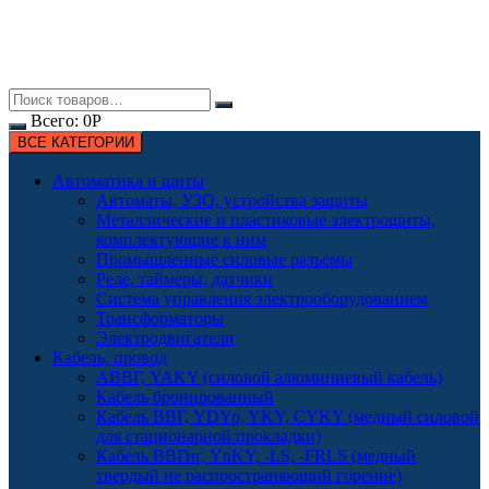
Всего:
0
Р
ВСЕ КАТЕГОРИИ
Автоматика и щиты
Автоматы, УЗО, устройства защиты
Металлические и пластиковые электрощиты,
комплектующие к ним
Промышленные силовые разъёмы
Реле, таймеры, датчики
Система управления электрооборудованием
Трансформаторы
Электродвигатели
Кабель, провод
АВВГ, YAKY (силовой алюминиевый кабель)
Кабель бронированный
Кабель ВВГ, YDYp, YKY, CYKY (медный силовой
для стационарной прокладки)
Кабель ВВГнг, YnKY, -LS, -FRLS (медный
твердый не распространяющий горение)