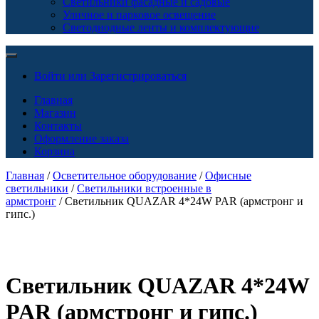
Светильники фасадные и садовые
Уличное и парковое освещение
Светодиодные ленты и комплектующие
Войти или Зарегистрироваться
Главная
Магазин
Контакты
Оформление заказа
Корзина
Главная
/
Осветительное оборудование
/
Офисные
светильники
/
Светильники встроенные в
армстронг
/ Светильник QUAZAR 4*24W PAR (армстронг и
гипс.)
Светильник QUAZAR 4*24W
PAR (армстронг и гипс.)