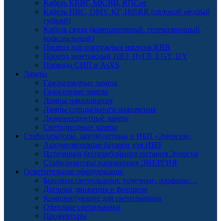
Кабель КВВГ, МКЭШ, КПСнг
Кабель ПВС, OMY, КГ, H05RR (силовой медный
гибкий)
Кабель связи (компьютерный, телевизионный,
коаксиальный)
Провод для погружных насосов КВВ
Провод монтажный ПВЗ, ПуГВ, LGY, DY
Провода СИП и AsXS
Лампы
Газоразрядные лампы
Галогенные лампы
Лампы накаливания
Лампы специального назначения
Люминесцентные лампы
Светодиодные лампы
Стабилизаторы, аккумуляторы и ИБП «Энергия»
Аккумуляторные батареи для ИБП
Источники бесперебойного питания Энергия
Стабилизаторы напряжения ЭНЕРГИЯ
Осветительное оборудование
Бытовые светильники: точечные, плафоны…
Датчики движения и фотореле
Комплектующие для светильников
Офисные светильники
Прожекторы