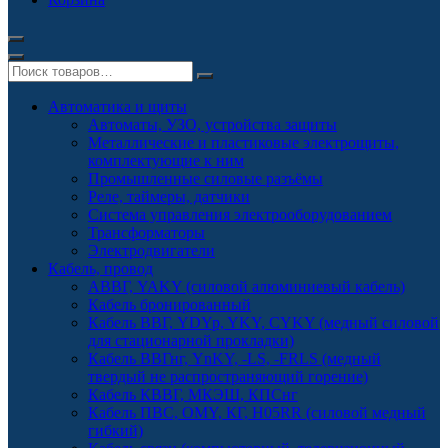
Автоматика и щиты
Автоматы, УЗО, устройства защиты
Металлические и пластиковые электрощиты,
комплектующие к ним
Промышленные силовые разъёмы
Реле, таймеры, датчики
Система управления электрооборудованием
Трансформаторы
Электродвигатели
Кабель, провод
АВВГ, YAKY (силовой алюминиевый кабель)
Кабель бронированный
Кабель ВВГ, YDYp, YKY, CYKY (медный силовой
для стационарной прокладки)
Кабель ВВГнг, YnKY, -LS, -FRLS (медный
твердый не распространяющий горение)
Кабель КВВГ, МКЭШ, КПСнг
Кабель ПВС, OMY, КГ, H05RR (силовой медный
гибкий)