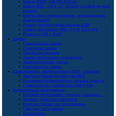
Кабель КВВГ, МКЭШ, КПСнг
Кабель ПВС, OMY, КГ, H05RR (силовой медный
гибкий)
Кабель связи (компьютерный, телевизионный,
коаксиальный)
Провод для погружных насосов КВВ
Провод монтажный ПВЗ, ПуГВ, LGY, DY
Провода СИП и AsXS
Лампы
Газоразрядные лампы
Галогенные лампы
Лампы накаливания
Лампы специального назначения
Люминесцентные лампы
Светодиодные лампы
Стабилизаторы, аккумуляторы и ИБП «Энергия»
Аккумуляторные батареи для ИБП
Источники бесперебойного питания Энергия
Стабилизаторы напряжения ЭНЕРГИЯ
Осветительное оборудование
Бытовые светильники: точечные, плафоны…
Датчики движения и фотореле
Комплектующие для светильников
Офисные светильники
Прожекторы