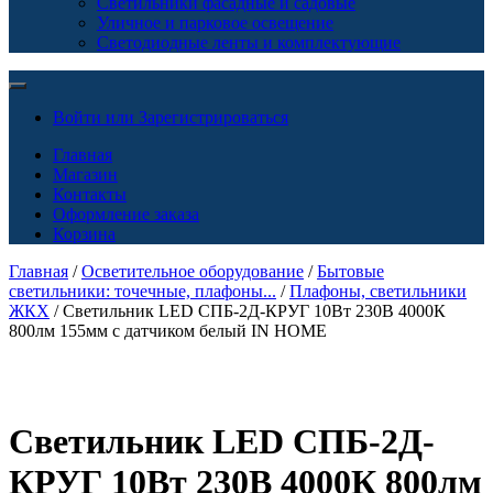
Светильники фасадные и садовые
Уличное и парковое освещение
Светодиодные ленты и комплектующие
Войти или Зарегистрироваться
Главная
Магазин
Контакты
Оформление заказа
Корзина
Главная
/
Осветительное оборудование
/
Бытовые
светильники: точечные, плафоны...
/
Плафоны, светильники
ЖКХ
/ Светильник LED СПБ-2Д-КРУГ 10Вт 230В 4000К
800лм 155мм с датчиком белый IN HOME
Светильник LED СПБ-2Д-
КРУГ 10Вт 230В 4000К 800лм