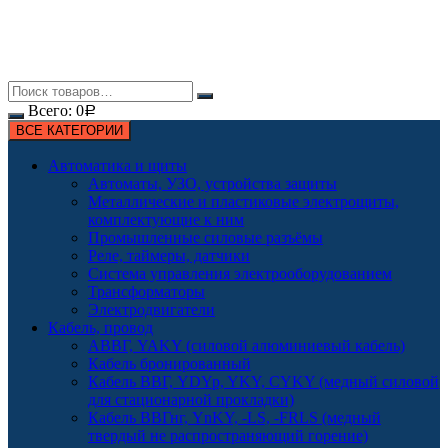
Всего:
0
Р
ВСЕ КАТЕГОРИИ
Автоматика и щиты
Автоматы, УЗО, устройства защиты
Металлические и пластиковые электрощиты,
комплектующие к ним
Промышленные силовые разъёмы
Реле, таймеры, датчики
Система управления электрооборудованием
Трансформаторы
Электродвигатели
Кабель, провод
АВВГ, YAKY (силовой алюминиевый кабель)
Кабель бронированный
Кабель ВВГ, YDYp, YKY, CYKY (медный силовой
для стационарной прокладки)
Кабель ВВГнг, YnKY, -LS, -FRLS (медный
твердый не распространяющий горение)