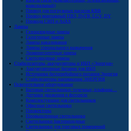
Кабель связи (компьютерный, телевизионный,
коаксиальный)
Провод для погружных насосов КВВ
Провод монтажный ПВЗ, ПуГВ, LGY, DY
Провода СИП и AsXS
Лампы
Газоразрядные лампы
Галогенные лампы
Лампы накаливания
Лампы специального назначения
Люминесцентные лампы
Светодиодные лампы
Стабилизаторы, аккумуляторы и ИБП «Энергия»
Аккумуляторные батареи для ИБП
Источники бесперебойного питания Энергия
Стабилизаторы напряжения ЭНЕРГИЯ
Осветительное оборудование
Бытовые светильники: точечные, плафоны…
Датчики движения и фотореле
Комплектующие для светильников
Офисные светильники
Прожекторы
Промышленные светильники
Светильники бактерицидные
Светильники для торговых помещений