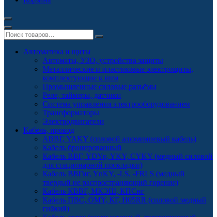
Автоматика и щиты
Автоматы, УЗО, устройства защиты
Металлические и пластиковые электрощиты,
комплектующие к ним
Промышленные силовые разъёмы
Реле, таймеры, датчики
Система управления электрооборудованием
Трансформаторы
Электродвигатели
Кабель, провод
АВВГ, YAKY (силовой алюминиевый кабель)
Кабель бронированный
Кабель ВВГ, YDYp, YKY, CYKY (медный силовой
для стационарной прокладки)
Кабель ВВГнг, YnKY, -LS, -FRLS (медный
твердый не распространяющий горение)
Кабель КВВГ, МКЭШ, КПСнг
Кабель ПВС, OMY, КГ, H05RR (силовой медный
гибкий)