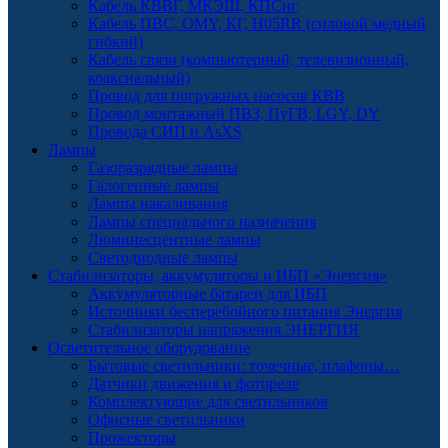
Кабель КВВГ, МКЭШ, КПСнг
Кабель ПВС, OMY, КГ, H05RR (силовой медный
гибкий)
Кабель связи (компьютерный, телевизионный,
коаксиальный)
Провод для погружных насосов КВВ
Провод монтажный ПВЗ, ПуГВ, LGY, DY
Провода СИП и AsXS
Лампы
Газоразрядные лампы
Галогенные лампы
Лампы накаливания
Лампы специального назначения
Люминесцентные лампы
Светодиодные лампы
Стабилизаторы, аккумуляторы и ИБП «Энергия»
Аккумуляторные батареи для ИБП
Источники бесперебойного питания Энергия
Стабилизаторы напряжения ЭНЕРГИЯ
Осветительное оборудование
Бытовые светильники: точечные, плафоны…
Датчики движения и фотореле
Комплектующие для светильников
Офисные светильники
Прожекторы