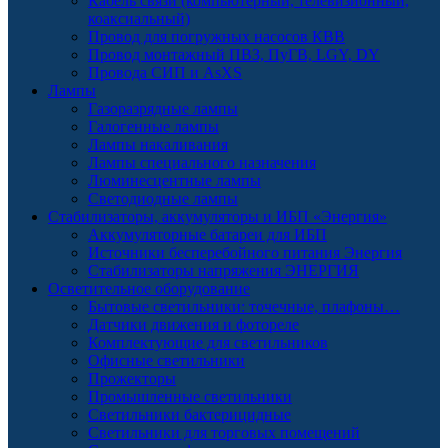
Кабель связи (компьютерный, телевизионный,
коаксиальный)
Провод для погружных насосов КВВ
Провод монтажный ПВЗ, ПуГВ, LGY, DY
Провода СИП и AsXS
Лампы
Газоразрядные лампы
Галогенные лампы
Лампы накаливания
Лампы специального назначения
Люминесцентные лампы
Светодиодные лампы
Стабилизаторы, аккумуляторы и ИБП «Энергия»
Аккумуляторные батареи для ИБП
Источники бесперебойного питания Энергия
Стабилизаторы напряжения ЭНЕРГИЯ
Осветительное оборудование
Бытовые светильники: точечные, плафоны…
Датчики движения и фотореле
Комплектующие для светильников
Офисные светильники
Прожекторы
Промышленные светильники
Светильники бактерицидные
Светильники для торговых помещений