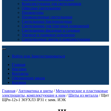
Комплектующие для светильников
Офисные светильники
Прожекторы
Промышленные светильники
Светильники бактерицидные
Светильники для торговых помещений
Светильники фасадные и садовые
Уличное и парковое освещение
Светодиодные ленты и комплектующие
Войти или Зарегистрироваться
Главная
Магазин
Контакты
Оформление заказа
Корзина
Главная
/
Автоматика и щиты
/
Металлические и пластиковые
электрощиты, комплектующие к ним
/
Щиты из металла
/ Щит
ЩРн-12з-1 36УХЛ3 IP31 с замк. ИЭК