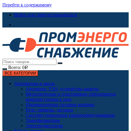
Перейти к содержимому
Войти или Зарегистрироваться
Всего:
0
Р
ВСЕ КАТЕГОРИИ
Автоматика и щиты
Автоматы, УЗО, устройства защиты
Металлические и пластиковые электрощиты,
комплектующие к ним
Промышленные силовые разъёмы
Реле, таймеры, датчики
Система управления электрооборудованием
Трансформаторы
Электродвигатели
Кабель, провод