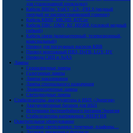
для стационарной прокладки)
Кабель ВВГнг, YnKY, -LS, -FRLS (медный
твердый не распространяющий горение)
Кабель КВВГ, МКЭШ, КПСнг
Кабель ПВС, OMY, КГ, H05RR (силовой медный
гибкий)
Кабель связи (компьютерный, телевизионный,
коаксиальный)
Провод для погружных насосов КВВ
Провод монтажный ПВЗ, ПуГВ, LGY, DY
Провода СИП и AsXS
Лампы
Газоразрядные лампы
Галогенные лампы
Лампы накаливания
Лампы специального назначения
Люминесцентные лампы
Светодиодные лампы
Стабилизаторы, аккумуляторы и ИБП «Энергия»
Аккумуляторные батареи для ИБП
Источники бесперебойного питания Энергия
Стабилизаторы напряжения ЭНЕРГИЯ
Осветительное оборудование
Бытовые светильники: точечные, плафоны…
Датчики движения и фотореле