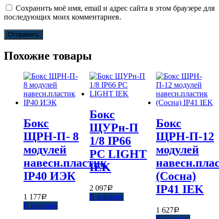
Сохранить моё имя, email и адрес сайта в этом браузере для
последующих моих комментариев.
Похожие товары
Бокс
Бокс
Бокс
ЩУРн-П
ЩРН-П- 8
ЩРН-П-12
1/8 IP66
модулей
модулей
PC LIGHT
навесн.пластик
навесн.пла
IEK
IP40 ИЭК
(Сосна)
IP41 IEK
2 097
Р
1 177
В корзину
Р
В корзину
1 627
Р
В корзину