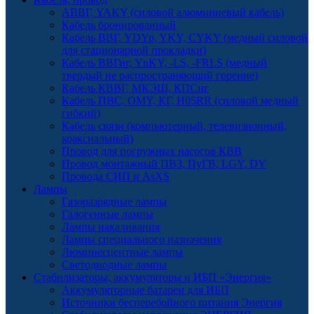
АВВГ, YAKY (силовой алюминиевый кабель)
Кабель бронированный
Кабель ВВГ, YDYp, YKY, CYKY (медный силовой
для стационарной прокладки)
Кабель ВВГнг, YnKY, -LS, -FRLS (медный
твердый не распространяющий горение)
Кабель КВВГ, МКЭШ, КПСнг
Кабель ПВС, OMY, КГ, H05RR (силовой медный
гибкий)
Кабель связи (компьютерный, телевизионный,
коаксиальный)
Провод для погружных насосов КВВ
Провод монтажный ПВЗ, ПуГВ, LGY, DY
Провода СИП и AsXS
Лампы
Газоразрядные лампы
Галогенные лампы
Лампы накаливания
Лампы специального назначения
Люминесцентные лампы
Светодиодные лампы
Стабилизаторы, аккумуляторы и ИБП «Энергия»
Аккумуляторные батареи для ИБП
Источники бесперебойного питания Энергия