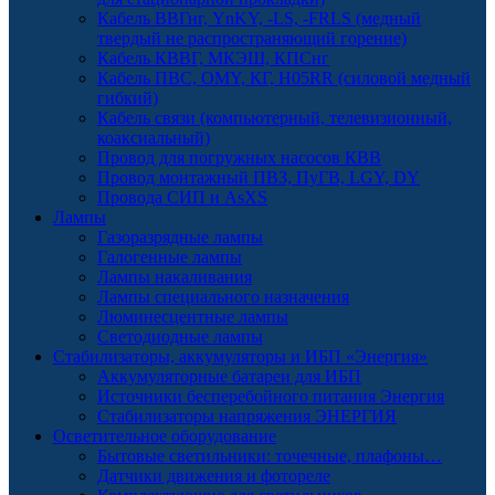
Кабель ВВГнг, YnKY, -LS, -FRLS (медный
твердый не распространяющий горение)
Кабель КВВГ, МКЭШ, КПСнг
Кабель ПВС, OMY, КГ, H05RR (силовой медный
гибкий)
Кабель связи (компьютерный, телевизионный,
коаксиальный)
Провод для погружных насосов КВВ
Провод монтажный ПВЗ, ПуГВ, LGY, DY
Провода СИП и AsXS
Лампы
Газоразрядные лампы
Галогенные лампы
Лампы накаливания
Лампы специального назначения
Люминесцентные лампы
Светодиодные лампы
Стабилизаторы, аккумуляторы и ИБП «Энергия»
Аккумуляторные батареи для ИБП
Источники бесперебойного питания Энергия
Стабилизаторы напряжения ЭНЕРГИЯ
Осветительное оборудование
Бытовые светильники: точечные, плафоны…
Датчики движения и фотореле