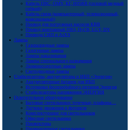
Кабель ПВС, OMY, КГ, H05RR (силовой медный
гибкий)
Кабель связи (компьютерный, телевизионный,
коаксиальный)
Провод для погружных насосов КВВ
Провод монтажный ПВЗ, ПуГВ, LGY, DY
Провода СИП и AsXS
Лампы
Газоразрядные лампы
Галогенные лампы
Лампы накаливания
Лампы специального назначения
Люминесцентные лампы
Светодиодные лампы
Стабилизаторы, аккумуляторы и ИБП «Энергия»
Аккумуляторные батареи для ИБП
Источники бесперебойного питания Энергия
Стабилизаторы напряжения ЭНЕРГИЯ
Осветительное оборудование
Бытовые светильники: точечные, плафоны…
Датчики движения и фотореле
Комплектующие для светильников
Офисные светильники
Прожекторы
Промышленные светильники