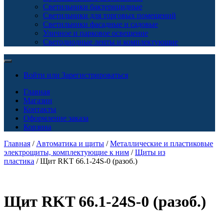
Светильники бактерицидные
Светильники для торговых помещений
Светильники фасадные и садовые
Уличное и парковое освещение
Светодиодные ленты и комплектующие
Войти или Зарегистрироваться
Главная
Магазин
Контакты
Оформление заказа
Корзина
Главная
/
Автоматика и щиты
/
Металлические и пластиковые
электрощиты, комплектующие к ним
/
Щиты из
пластика
/ Щит RKT 66.1-24S-0 (разоб.)
Щит RKT 66.1-24S-0 (разоб.)