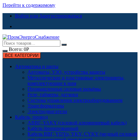
Перейти к содержимому
Войти или Зарегистрироваться
Всего:
0
Р
ВСЕ КАТЕГОРИИ
Автоматика и щиты
Автоматы, УЗО, устройства защиты
Металлические и пластиковые электрощиты,
комплектующие к ним
Промышленные силовые разъёмы
Реле, таймеры, датчики
Система управления электрооборудованием
Трансформаторы
Электродвигатели
Кабель, провод
АВВГ, YAKY (силовой алюминиевый кабель)
Кабель бронированный
Кабель ВВГ, YDYp, YKY, CYKY (медный силовой
для стационарной прокладки)