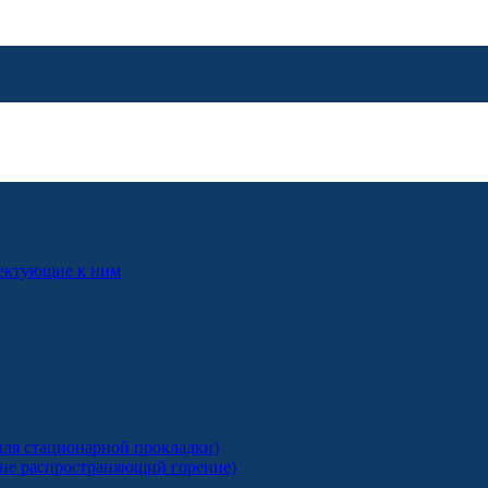
лектующие к ним
ля стационарной прокладки)
 не распространяющий горение)