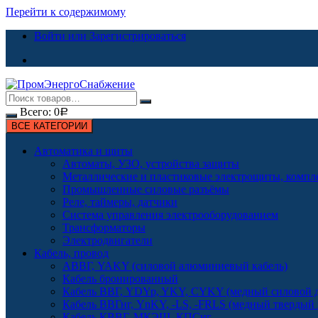
Перейти к содержимому
Войти или Зарегистрироваться
Всего:
0
Р
ВСЕ КАТЕГОРИИ
Автоматика и щиты
Автоматы, УЗО, устройства защиты
Металлические и пластиковые электрощиты, комп
Промышленные силовые разъёмы
Реле, таймеры, датчики
Система управления электрооборудованием
Трансформаторы
Электродвигатели
Кабель, провод
АВВГ, YAKY (силовой алюминиевый кабель)
Кабель бронированный
Кабель ВВГ, YDYp, YKY, CYKY (медный силовой д
Кабель ВВГнг, YnKY, -LS, -FRLS (медный твердый
Кабель КВВГ, МКЭШ, КПСнг