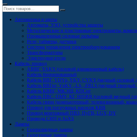
Автоматика и щиты
Автоматы, УЗО, устройства защиты
Металлические и пластиковые электрощиты, комп
Промышленные силовые разъёмы
Реле, таймеры, датчики
Система управления электрооборудованием
Трансформаторы
Электродвигатели
Кабель, провод
АВВГ, YAKY (силовой алюминиевый кабель)
Кабель бронированный
Кабель ВВГ, YDYp, YKY, CYKY (медный силовой д
Кабель ВВГнг, YnKY, -LS, -FRLS (медный твердый
Кабель КВВГ, МКЭШ, КПСнг
Кабель ПВС, OMY, КГ, H05RR (силовой медный ги
Кабель связи (компьютерный, телевизионный, коак
Провод для погружных насосов КВВ
Провод монтажный ПВЗ, ПуГВ, LGY, DY
Провода СИП и AsXS
Лампы
Газоразрядные лампы
Галогенные лампы