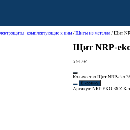
электрощиты, комплектующие к ним
/
Щиты из металла
/ Щит NRP
Щит NRP-eko 
5 917
Р
Количество Щит NRP-eko 36 
В корзину
Артикул:
NRP EKO 36 Z
Ка