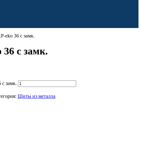
-eko 36 с замк.
36 с замк.
с замк.
тегория:
Щиты из металла