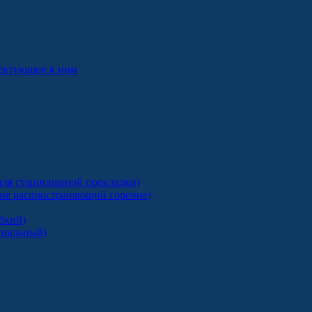
лектующие к ним
ля стационарной прокладки)
 не распространяющий горение)
бкий)
сиальный)