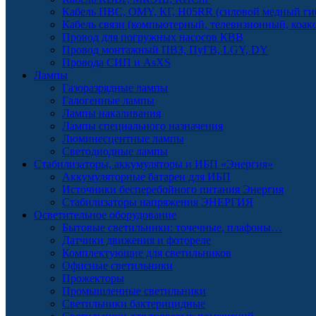
Кабель ПВС, OMY, КГ, H05RR (силовой медный ги
Кабель связи (компьютерный, телевизионный, коак
Провод для погружных насосов КВВ
Провод монтажный ПВЗ, ПуГВ, LGY, DY
Провода СИП и AsXS
Лампы
Газоразрядные лампы
Галогенные лампы
Лампы накаливания
Лампы специального назначения
Люминесцентные лампы
Светодиодные лампы
Стабилизаторы, аккумуляторы и ИБП «Энергия»
Аккумуляторные батареи для ИБП
Источники бесперебойного питания Энергия
Стабилизаторы напряжения ЭНЕРГИЯ
Осветительное оборудование
Бытовые светильники: точечные, плафоны…
Датчики движения и фотореле
Комплектующие для светильников
Офисные светильники
Прожекторы
Промышленные светильники
Светильники бактерицидные