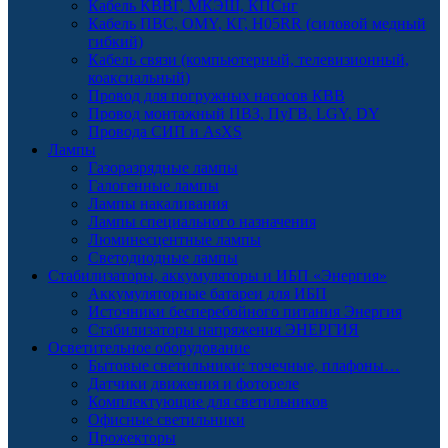
Кабель КВВГ, МКЭШ, КПСнг
Кабель ПВС, OMY, КГ, H05RR (силовой медный
гибкий)
Кабель связи (компьютерный, телевизионный,
коаксиальный)
Провод для погружных насосов КВВ
Провод монтажный ПВЗ, ПуГВ, LGY, DY
Провода СИП и AsXS
Лампы
Газоразрядные лампы
Галогенные лампы
Лампы накаливания
Лампы специального назначения
Люминесцентные лампы
Светодиодные лампы
Стабилизаторы, аккумуляторы и ИБП «Энергия»
Аккумуляторные батареи для ИБП
Источники бесперебойного питания Энергия
Стабилизаторы напряжения ЭНЕРГИЯ
Осветительное оборудование
Бытовые светильники: точечные, плафоны…
Датчики движения и фотореле
Комплектующие для светильников
Офисные светильники
Прожекторы