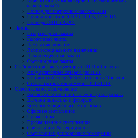
Кабель связи (компьютерный, телевизионный,
коаксиальный)
Провод для погружных насосов КВВ
Провод монтажный ПВЗ, ПуГВ, LGY, DY
Провода СИП и AsXS
Лампы
Газоразрядные лампы
Галогенные лампы
Лампы накаливания
Лампы специального назначения
Люминесцентные лампы
Светодиодные лампы
Стабилизаторы, аккумуляторы и ИБП «Энергия»
Аккумуляторные батареи для ИБП
Источники бесперебойного питания Энергия
Стабилизаторы напряжения ЭНЕРГИЯ
Осветительное оборудование
Бытовые светильники: точечные, плафоны…
Датчики движения и фотореле
Комплектующие для светильников
Офисные светильники
Прожекторы
Промышленные светильники
Светильники бактерицидные
Светильники для торговых помещений