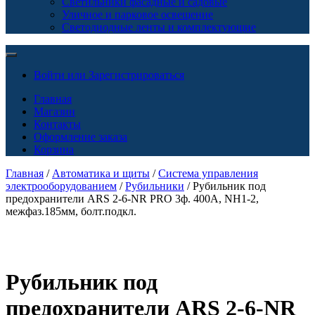
Светильники фасадные и садовые
Уличное и парковое освещение
Светодиодные ленты и комплектующие
Войти или Зарегистрироваться
Главная
Магазин
Контакты
Оформление заказа
Корзина
Главная
/
Автоматика и щиты
/
Система управления
электрооборудованием
/
Рубильники
/ Рубильник под
предохранители ARS 2-6-NR PRO 3ф. 400А, NH1-2,
межфаз.185мм, болт.подкл.
Рубильник под
предохранители ARS 2-6-NR