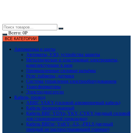
Всего:
0
Р
ВСЕ КАТЕГОРИИ
Автоматика и щиты
Автоматы, УЗО, устройства защиты
Металлические и пластиковые электрощиты,
комплектующие к ним
Промышленные силовые разъёмы
Реле, таймеры, датчики
Система управления электрооборудованием
Трансформаторы
Электродвигатели
Кабель, провод
АВВГ, YAKY (силовой алюминиевый кабель)
Кабель бронированный
Кабель ВВГ, YDYp, YKY, CYKY (медный силовой
для стационарной прокладки)
Кабель ВВГнг, YnKY, -LS, -FRLS (медный
твердый не распространяющий горение)