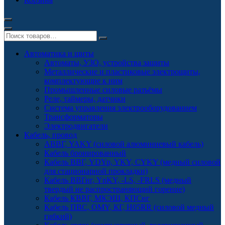
Автоматика и щиты
Автоматы, УЗО, устройства защиты
Металлические и пластиковые электрощиты,
комплектующие к ним
Промышленные силовые разъёмы
Реле, таймеры, датчики
Система управления электрооборудованием
Трансформаторы
Электродвигатели
Кабель, провод
АВВГ, YAKY (силовой алюминиевый кабель)
Кабель бронированный
Кабель ВВГ, YDYp, YKY, CYKY (медный силовой
для стационарной прокладки)
Кабель ВВГнг, YnKY, -LS, -FRLS (медный
твердый не распространяющий горение)
Кабель КВВГ, МКЭШ, КПСнг
Кабель ПВС, OMY, КГ, H05RR (силовой медный
гибкий)