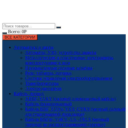
Всего:
0
Р
ВСЕ КАТЕГОРИИ
Автоматика и щиты
Автоматы, УЗО, устройства защиты
Металлические и пластиковые электрощиты,
комплектующие к ним
Промышленные силовые разъёмы
Реле, таймеры, датчики
Система управления электрооборудованием
Трансформаторы
Электродвигатели
Кабель, провод
АВВГ, YAKY (силовой алюминиевый кабель)
Кабель бронированный
Кабель ВВГ, YDYp, YKY, CYKY (медный силовой
для стационарной прокладки)
Кабель ВВГнг, YnKY, -LS, -FRLS (медный
твердый не распространяющий горение)