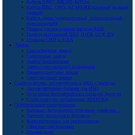
Кабель КВВГ, МКЭШ, КПСнг
Кабель ПВС, OMY, КГ, H05RR (силовой медный
гибкий)
Кабель связи (компьютерный, телевизионный,
коаксиальный)
Провод для погружных насосов КВВ
Провод монтажный ПВЗ, ПуГВ, LGY, DY
Провода СИП и AsXS
Лампы
Газоразрядные лампы
Галогенные лампы
Лампы накаливания
Лампы специального назначения
Люминесцентные лампы
Светодиодные лампы
Стабилизаторы, аккумуляторы и ИБП «Энергия»
Аккумуляторные батареи для ИБП
Источники бесперебойного питания Энергия
Стабилизаторы напряжения ЭНЕРГИЯ
Осветительное оборудование
Бытовые светильники: точечные, плафоны…
Датчики движения и фотореле
Комплектующие для светильников
Офисные светильники
Прожекторы