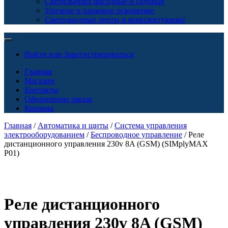
Светильники фасадные и садовые
Уличное и парковое освещение
Светодиодные ленты и комплектующие
Войти или Зарегистрироваться
Главная
Магазин
Контакты
Оформление заказа
Корзина
Главная
/
Автоматика и щиты
/
Система управления
электрооборудованием
/
Беспроводное управление
/ Реле
дистанционного управления 230v 8A (GSM) (SIMplyMAX
P01)
Реле дистанционного
управления 230v 8A (GSM)