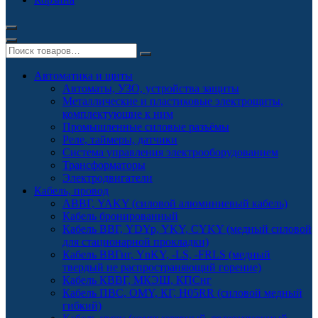
Автоматика и щиты
Автоматы, УЗО, устройства защиты
Металлические и пластиковые электрощиты,
комплектующие к ним
Промышленные силовые разъёмы
Реле, таймеры, датчики
Система управления электрооборудованием
Трансформаторы
Электродвигатели
Кабель, провод
АВВГ, YAKY (силовой алюминиевый кабель)
Кабель бронированный
Кабель ВВГ, YDYp, YKY, CYKY (медный силовой
для стационарной прокладки)
Кабель ВВГнг, YnKY, -LS, -FRLS (медный
твердый не распространяющий горение)
Кабель КВВГ, МКЭШ, КПСнг
Кабель ПВС, OMY, КГ, H05RR (силовой медный
гибкий)