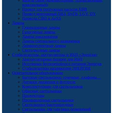
Кабель связи (компьютерный, телевизионный,
коаксиальный)
Провод для погружных насосов КВВ
Провод монтажный ПВЗ, ПуГВ, LGY, DY
Провода СИП и AsXS
Лампы
Газоразрядные лампы
Галогенные лампы
Лампы накаливания
Лампы специального назначения
Люминесцентные лампы
Светодиодные лампы
Стабилизаторы, аккумуляторы и ИБП «Энергия»
Аккумуляторные батареи для ИБП
Источники бесперебойного питания Энергия
Стабилизаторы напряжения ЭНЕРГИЯ
Осветительное оборудование
Бытовые светильники: точечные, плафоны…
Датчики движения и фотореле
Комплектующие для светильников
Офисные светильники
Прожекторы
Промышленные светильники
Светильники бактерицидные
Светильники для торговых помещений