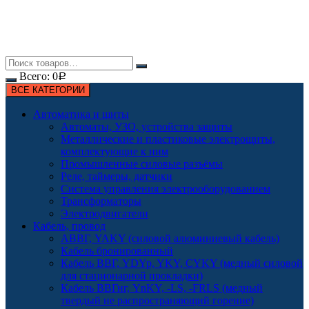
Всего:
0
Р
ВСЕ КАТЕГОРИИ
Автоматика и щиты
Автоматы, УЗО, устройства защиты
Металлические и пластиковые электрощиты,
комплектующие к ним
Промышленные силовые разъёмы
Реле, таймеры, датчики
Система управления электрооборудованием
Трансформаторы
Электродвигатели
Кабель, провод
АВВГ, YAKY (силовой алюминиевый кабель)
Кабель бронированный
Кабель ВВГ, YDYp, YKY, CYKY (медный силовой
для стационарной прокладки)
Кабель ВВГнг, YnKY, -LS, -FRLS (медный
твердый не распространяющий горение)