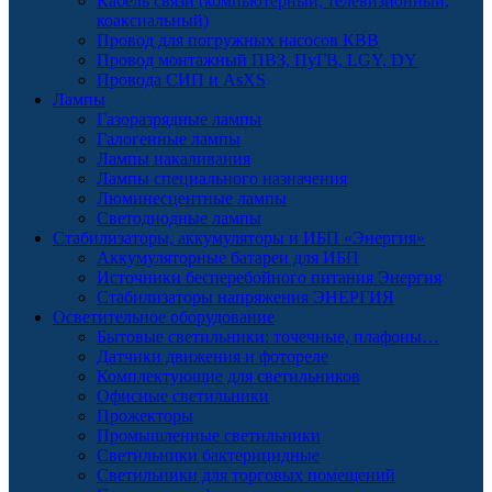
Кабель связи (компьютерный, телевизионный,
коаксиальный)
Провод для погружных насосов КВВ
Провод монтажный ПВЗ, ПуГВ, LGY, DY
Провода СИП и AsXS
Лампы
Газоразрядные лампы
Галогенные лампы
Лампы накаливания
Лампы специального назначения
Люминесцентные лампы
Светодиодные лампы
Стабилизаторы, аккумуляторы и ИБП «Энергия»
Аккумуляторные батареи для ИБП
Источники бесперебойного питания Энергия
Стабилизаторы напряжения ЭНЕРГИЯ
Осветительное оборудование
Бытовые светильники: точечные, плафоны…
Датчики движения и фотореле
Комплектующие для светильников
Офисные светильники
Прожекторы
Промышленные светильники
Светильники бактерицидные
Светильники для торговых помещений