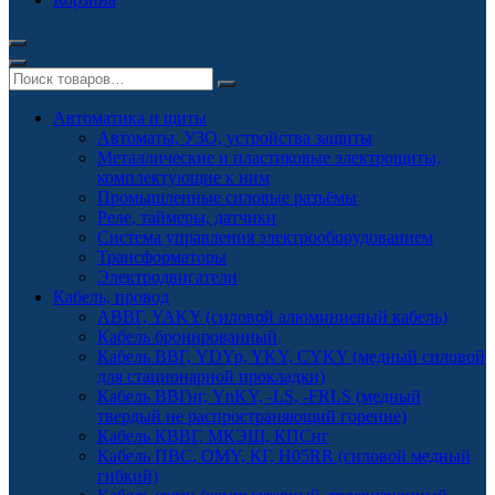
Автоматика и щиты
Автоматы, УЗО, устройства защиты
Металлические и пластиковые электрощиты,
комплектующие к ним
Промышленные силовые разъёмы
Реле, таймеры, датчики
Система управления электрооборудованием
Трансформаторы
Электродвигатели
Кабель, провод
АВВГ, YAKY (силовой алюминиевый кабель)
Кабель бронированный
Кабель ВВГ, YDYp, YKY, CYKY (медный силовой
для стационарной прокладки)
Кабель ВВГнг, YnKY, -LS, -FRLS (медный
твердый не распространяющий горение)
Кабель КВВГ, МКЭШ, КПСнг
Кабель ПВС, OMY, КГ, H05RR (силовой медный
гибкий)