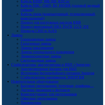
Кабель КВВГ, МКЭШ, КПСнг
Кабель ПВС, OMY, КГ, H05RR (силовой медный
гибкий)
Кабель связи (компьютерный, телевизионный,
коаксиальный)
Провод для погружных насосов КВВ
Провод монтажный ПВЗ, ПуГВ, LGY, DY
Провода СИП и AsXS
Лампы
Газоразрядные лампы
Галогенные лампы
Лампы накаливания
Лампы специального назначения
Люминесцентные лампы
Светодиодные лампы
Стабилизаторы, аккумуляторы и ИБП «Энергия»
Аккумуляторные батареи для ИБП
Источники бесперебойного питания Энергия
Стабилизаторы напряжения ЭНЕРГИЯ
Осветительное оборудование
Бытовые светильники: точечные, плафоны…
Датчики движения и фотореле
Комплектующие для светильников
Офисные светильники
Прожекторы