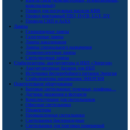
Кабель связи (компьютерный, телевизионный,
коаксиальный)
Провод для погружных насосов КВВ
Провод монтажный ПВЗ, ПуГВ, LGY, DY
Провода СИП и AsXS
Лампы
Газоразрядные лампы
Галогенные лампы
Лампы накаливания
Лампы специального назначения
Люминесцентные лампы
Светодиодные лампы
Стабилизаторы, аккумуляторы и ИБП «Энергия»
Аккумуляторные батареи для ИБП
Источники бесперебойного питания Энергия
Стабилизаторы напряжения ЭНЕРГИЯ
Осветительное оборудование
Бытовые светильники: точечные, плафоны…
Датчики движения и фотореле
Комплектующие для светильников
Офисные светильники
Прожекторы
Промышленные светильники
Светильники бактерицидные
Светильники для торговых помещений