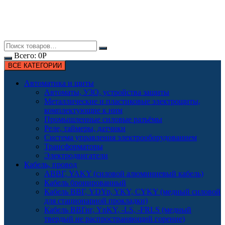
Всего:
0
Р
ВСЕ КАТЕГОРИИ
Автоматика и щиты
Автоматы, УЗО, устройства защиты
Металлические и пластиковые электрощиты,
комплектующие к ним
Промышленные силовые разъёмы
Реле, таймеры, датчики
Система управления электрооборудованием
Трансформаторы
Электродвигатели
Кабель, провод
АВВГ, YAKY (силовой алюминиевый кабель)
Кабель бронированный
Кабель ВВГ, YDYp, YKY, CYKY (медный силовой
для стационарной прокладки)
Кабель ВВГнг, YnKY, -LS, -FRLS (медный
твердый не распространяющий горение)