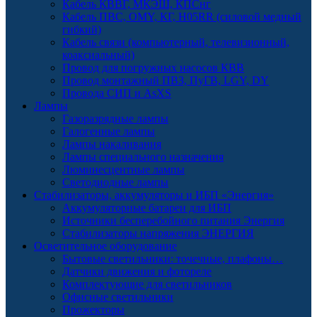
Кабель КВВГ, МКЭШ, КПСнг
Кабель ПВС, OMY, КГ, H05RR (силовой медный
гибкий)
Кабель связи (компьютерный, телевизионный,
коаксиальный)
Провод для погружных насосов КВВ
Провод монтажный ПВЗ, ПуГВ, LGY, DY
Провода СИП и AsXS
Лампы
Газоразрядные лампы
Галогенные лампы
Лампы накаливания
Лампы специального назначения
Люминесцентные лампы
Светодиодные лампы
Стабилизаторы, аккумуляторы и ИБП «Энергия»
Аккумуляторные батареи для ИБП
Источники бесперебойного питания Энергия
Стабилизаторы напряжения ЭНЕРГИЯ
Осветительное оборудование
Бытовые светильники: точечные, плафоны…
Датчики движения и фотореле
Комплектующие для светильников
Офисные светильники
Прожекторы