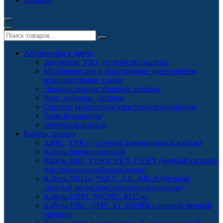
Автоматика и щиты
Автоматы, УЗО, устройства защиты
Металлические и пластиковые электрощиты,
комплектующие к ним
Промышленные силовые разъёмы
Реле, таймеры, датчики
Система управления электрооборудованием
Трансформаторы
Электродвигатели
Кабель, провод
АВВГ, YAKY (силовой алюминиевый кабель)
Кабель бронированный
Кабель ВВГ, YDYp, YKY, CYKY (медный силовой
для стационарной прокладки)
Кабель ВВГнг, YnKY, -LS, -FRLS (медный
твердый не распространяющий горение)
Кабель КВВГ, МКЭШ, КПСнг
Кабель ПВС, OMY, КГ, H05RR (силовой медный
гибкий)