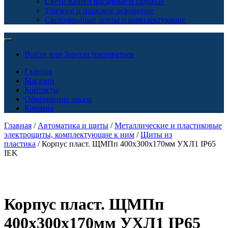
Светильники фасадные и садовые
Уличное и парковое освещение
Светодиодные ленты и комплектующие
Войти или Зарегистрироваться
Главная
Магазин
Контакты
Оформление заказа
Корзина
Главная
/
Автоматика и щиты
/
Металлические и пластиковые
электрощиты, комплектующие к ним
/
Щиты из
пластика
/ Корпус пласт. ЩМПп 400х300х170мм УХЛ1 IP65
IEK
Корпус пласт. ЩМПп
400х300х170мм УХЛ1 IP65