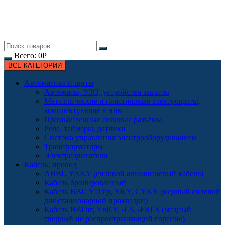
Всего:
0
Р
ВСЕ КАТЕГОРИИ
Автоматика и щиты
Автоматы, УЗО, устройства защиты
Металлические и пластиковые электрощиты,
комплектующие к ним
Промышленные силовые разъёмы
Реле, таймеры, датчики
Система управления электрооборудованием
Трансформаторы
Электродвигатели
Кабель, провод
АВВГ, YAKY (силовой алюминиевый кабель)
Кабель бронированный
Кабель ВВГ, YDYp, YKY, CYKY (медный силовой
для стационарной прокладки)
Кабель ВВГнг, YnKY, -LS, -FRLS (медный
твердый не распространяющий горение)