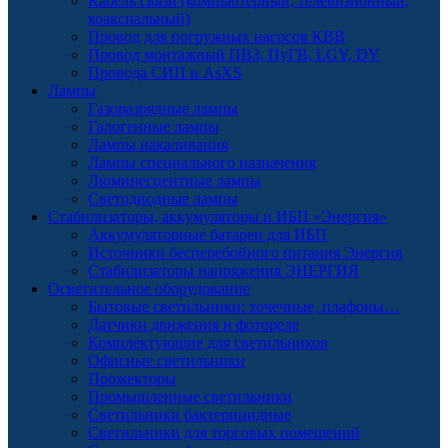
Кабель связи (компьютерный, телевизионный,
коаксиальный)
Провод для погружных насосов КВВ
Провод монтажный ПВЗ, ПуГВ, LGY, DY
Провода СИП и AsXS
Лампы
Газоразрядные лампы
Галогенные лампы
Лампы накаливания
Лампы специального назначения
Люминесцентные лампы
Светодиодные лампы
Стабилизаторы, аккумуляторы и ИБП «Энергия»
Аккумуляторные батареи для ИБП
Источники бесперебойного питания Энергия
Стабилизаторы напряжения ЭНЕРГИЯ
Осветительное оборудование
Бытовые светильники: точечные, плафоны…
Датчики движения и фотореле
Комплектующие для светильников
Офисные светильники
Прожекторы
Промышленные светильники
Светильники бактерицидные
Светильники для торговых помещений