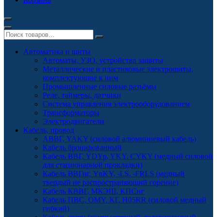
Автоматика и щиты
Автоматы, УЗО, устройства защиты
Металлические и пластиковые электрощиты,
комплектующие к ним
Промышленные силовые разъёмы
Реле, таймеры, датчики
Система управления электрооборудованием
Трансформаторы
Электродвигатели
Кабель, провод
АВВГ, YAKY (силовой алюминиевый кабель)
Кабель бронированный
Кабель ВВГ, YDYp, YKY, CYKY (медный силовой
для стационарной прокладки)
Кабель ВВГнг, YnKY, -LS, -FRLS (медный
твердый не распространяющий горение)
Кабель КВВГ, МКЭШ, КПСнг
Кабель ПВС, OMY, КГ, H05RR (силовой медный
гибкий)