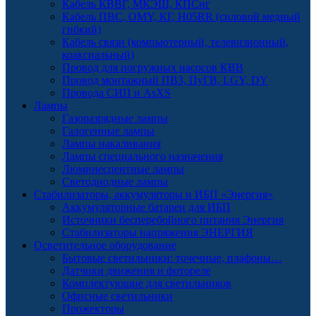
Кабель КВВГ, МКЭШ, КПСнг
Кабель ПВС, OMY, КГ, H05RR (силовой медный
гибкий)
Кабель связи (компьютерный, телевизионный,
коаксиальный)
Провод для погружных насосов КВВ
Провод монтажный ПВЗ, ПуГВ, LGY, DY
Провода СИП и AsXS
Лампы
Газоразрядные лампы
Галогенные лампы
Лампы накаливания
Лампы специального назначения
Люминесцентные лампы
Светодиодные лампы
Стабилизаторы, аккумуляторы и ИБП «Энергия»
Аккумуляторные батареи для ИБП
Источники бесперебойного питания Энергия
Стабилизаторы напряжения ЭНЕРГИЯ
Осветительное оборудование
Бытовые светильники: точечные, плафоны…
Датчики движения и фотореле
Комплектующие для светильников
Офисные светильники
Прожекторы