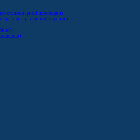
ля стационарной прокладки)
 не распространяющий горение)
бкий)
сиальный)