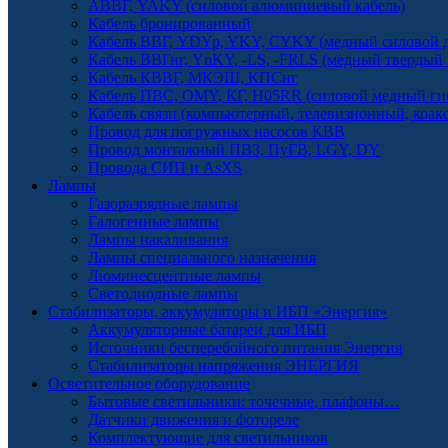
АВВГ, YAKY (силовой алюминиевый кабель)
Кабель бронированный
Кабель ВВГ, YDYp, YKY, CYKY (медный силовой д
Кабель ВВГнг, YnKY, -LS, -FRLS (медный твердый
Кабель КВВГ, МКЭШ, КПСнг
Кабель ПВС, OMY, КГ, H05RR (силовой медный ги
Кабель связи (компьютерный, телевизионный, коак
Провод для погружных насосов КВВ
Провод монтажный ПВЗ, ПуГВ, LGY, DY
Провода СИП и AsXS
Лампы
Газоразрядные лампы
Галогенные лампы
Лампы накаливания
Лампы специального назначения
Люминесцентные лампы
Светодиодные лампы
Стабилизаторы, аккумуляторы и ИБП «Энергия»
Аккумуляторные батареи для ИБП
Источники бесперебойного питания Энергия
Стабилизаторы напряжения ЭНЕРГИЯ
Осветительное оборудование
Бытовые светильники: точечные, плафоны…
Датчики движения и фотореле
Комплектующие для светильников