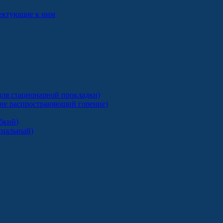
лектующие к ним
ля стационарной прокладки)
 не распространяющий горение)
бкий)
сиальный)