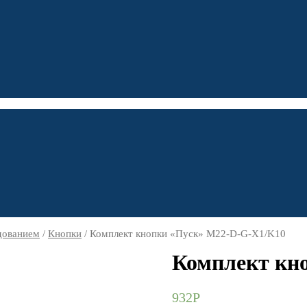
дованием
/
Кнопки
/ Комплект кнопки «Пуск» M22-D-G-X1/K10
Комплект кн
932
Р