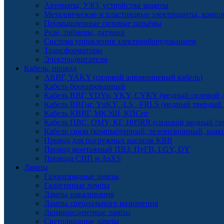
Автоматы, УЗО, устройства защиты
Металлические и пластиковые электрощиты, комп
Промышленные силовые разъёмы
Реле, таймеры, датчики
Система управления электрооборудованием
Трансформаторы
Электродвигатели
Кабель, провод
АВВГ, YAKY (силовой алюминиевый кабель)
Кабель бронированный
Кабель ВВГ, YDYp, YKY, CYKY (медный силовой д
Кабель ВВГнг, YnKY, -LS, -FRLS (медный твердый
Кабель КВВГ, МКЭШ, КПСнг
Кабель ПВС, OMY, КГ, H05RR (силовой медный ги
Кабель связи (компьютерный, телевизионный, коак
Провод для погружных насосов КВВ
Провод монтажный ПВЗ, ПуГВ, LGY, DY
Провода СИП и AsXS
Лампы
Газоразрядные лампы
Галогенные лампы
Лампы накаливания
Лампы специального назначения
Люминесцентные лампы
Светодиодные лампы