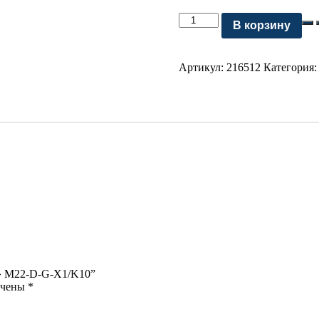
Количество
В корзину
Комплект
кнопки
"Пуск"
Артикул:
216512
Категория
M22-
D-
G-
X1/K10
к» M22-D-G-X1/K10”
ечены
*