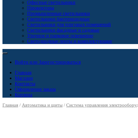
Офисные светильники
Прожекторы
Промышленные светильники
Светильники бактерицидные
Светильники для торговых помещений
Светильники фасадные и садовые
Уличное и парковое освещение
Светодиодные ленты и комплектующие
Войти или Зарегистрироваться
Главная
Магазин
Контакты
Оформление заказа
Корзина
Главная
/
Автоматика и щиты
/
Система управления электрообору