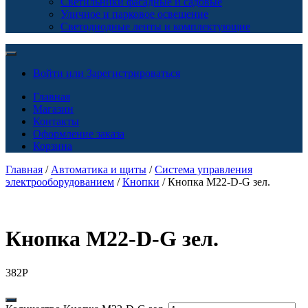
Светильники фасадные и садовые
Уличное и парковое освещение
Светодиодные ленты и комплектующие
Войти или Зарегистрироваться
Главная
Магазин
Контакты
Оформление заказа
Корзина
Главная
/
Автоматика и щиты
/
Система управления
электрооборудованием
/
Кнопки
/ Кнопка M22-D-G зел.
Кнопка M22-D-G зел.
382
Р