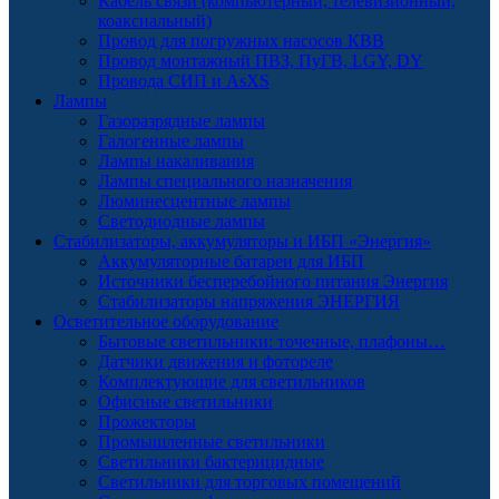
Кабель связи (компьютерный, телевизионный,
коаксиальный)
Провод для погружных насосов КВВ
Провод монтажный ПВЗ, ПуГВ, LGY, DY
Провода СИП и AsXS
Лампы
Газоразрядные лампы
Галогенные лампы
Лампы накаливания
Лампы специального назначения
Люминесцентные лампы
Светодиодные лампы
Стабилизаторы, аккумуляторы и ИБП «Энергия»
Аккумуляторные батареи для ИБП
Источники бесперебойного питания Энергия
Стабилизаторы напряжения ЭНЕРГИЯ
Осветительное оборудование
Бытовые светильники: точечные, плафоны…
Датчики движения и фотореле
Комплектующие для светильников
Офисные светильники
Прожекторы
Промышленные светильники
Светильники бактерицидные
Светильники для торговых помещений