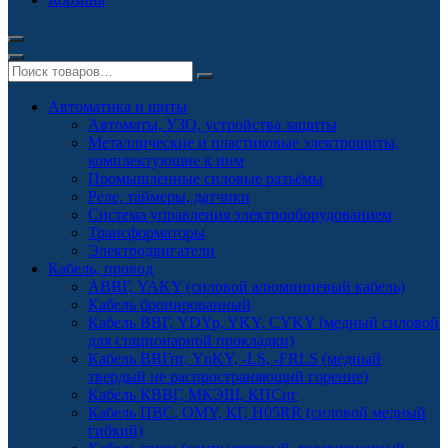
Автоматика и щиты
Автоматы, УЗО, устройства защиты
Металлические и пластиковые электрощиты,
комплектующие к ним
Промышленные силовые разъёмы
Реле, таймеры, датчики
Система управления электрооборудованием
Трансформаторы
Электродвигатели
Кабель, провод
АВВГ, YAKY (силовой алюминиевый кабель)
Кабель бронированный
Кабель ВВГ, YDYp, YKY, CYKY (медный силовой
для стационарной прокладки)
Кабель ВВГнг, YnKY, -LS, -FRLS (медный
твердый не распространяющий горение)
Кабель КВВГ, МКЭШ, КПСнг
Кабель ПВС, OMY, КГ, H05RR (силовой медный
гибкий)