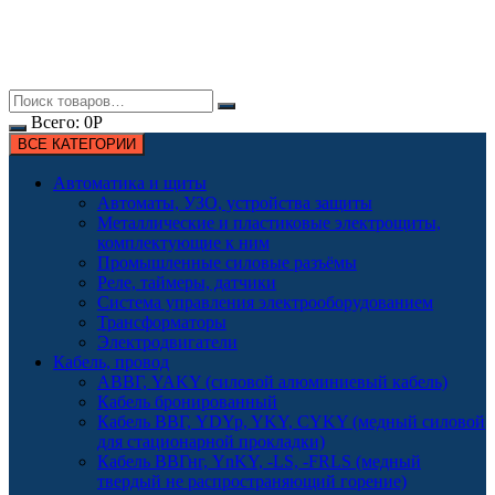
Всего:
0
Р
ВСЕ КАТЕГОРИИ
Автоматика и щиты
Автоматы, УЗО, устройства защиты
Металлические и пластиковые электрощиты,
комплектующие к ним
Промышленные силовые разъёмы
Реле, таймеры, датчики
Система управления электрооборудованием
Трансформаторы
Электродвигатели
Кабель, провод
АВВГ, YAKY (силовой алюминиевый кабель)
Кабель бронированный
Кабель ВВГ, YDYp, YKY, CYKY (медный силовой
для стационарной прокладки)
Кабель ВВГнг, YnKY, -LS, -FRLS (медный
твердый не распространяющий горение)