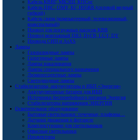
Кабель КВВГ, МКЭШ, КПСнг
Кабель ПВС, OMY, КГ, H05RR (силовой медный
гибкий)
Кабель связи (компьютерный, телевизионный,
коаксиальный)
Провод для погружных насосов КВВ
Провод монтажный ПВЗ, ПуГВ, LGY, DY
Провода СИП и AsXS
Лампы
Газоразрядные лампы
Галогенные лампы
Лампы накаливания
Лампы специального назначения
Люминесцентные лампы
Светодиодные лампы
Стабилизаторы, аккумуляторы и ИБП «Энергия»
Аккумуляторные батареи для ИБП
Источники бесперебойного питания Энергия
Стабилизаторы напряжения ЭНЕРГИЯ
Осветительное оборудование
Бытовые светильники: точечные, плафоны…
Датчики движения и фотореле
Комплектующие для светильников
Офисные светильники
Прожекторы