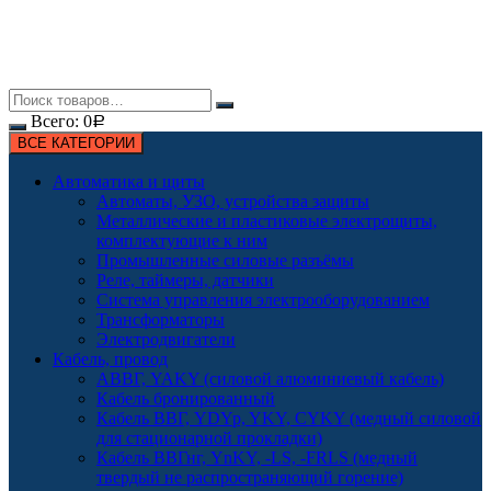
Всего:
0
Р
ВСЕ КАТЕГОРИИ
Автоматика и щиты
Автоматы, УЗО, устройства защиты
Металлические и пластиковые электрощиты,
комплектующие к ним
Промышленные силовые разъёмы
Реле, таймеры, датчики
Система управления электрооборудованием
Трансформаторы
Электродвигатели
Кабель, провод
АВВГ, YAKY (силовой алюминиевый кабель)
Кабель бронированный
Кабель ВВГ, YDYp, YKY, CYKY (медный силовой
для стационарной прокладки)
Кабель ВВГнг, YnKY, -LS, -FRLS (медный
твердый не распространяющий горение)