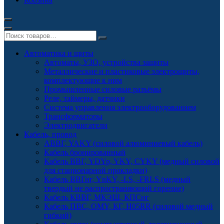
Автоматика и щиты
Автоматы, УЗО, устройства защиты
Металлические и пластиковые электрощиты,
комплектующие к ним
Промышленные силовые разъёмы
Реле, таймеры, датчики
Система управления электрооборудованием
Трансформаторы
Электродвигатели
Кабель, провод
АВВГ, YAKY (силовой алюминиевый кабель)
Кабель бронированный
Кабель ВВГ, YDYp, YKY, CYKY (медный силовой
для стационарной прокладки)
Кабель ВВГнг, YnKY, -LS, -FRLS (медный
твердый не распространяющий горение)
Кабель КВВГ, МКЭШ, КПСнг
Кабель ПВС, OMY, КГ, H05RR (силовой медный
гибкий)