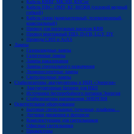
Кабель КВВГ, МКЭШ, КПСнг
Кабель ПВС, OMY, КГ, H05RR (силовой медный
гибкий)
Кабель связи (компьютерный, телевизионный,
коаксиальный)
Провод для погружных насосов КВВ
Провод монтажный ПВЗ, ПуГВ, LGY, DY
Провода СИП и AsXS
Лампы
Газоразрядные лампы
Галогенные лампы
Лампы накаливания
Лампы специального назначения
Люминесцентные лампы
Светодиодные лампы
Стабилизаторы, аккумуляторы и ИБП «Энергия»
Аккумуляторные батареи для ИБП
Источники бесперебойного питания Энергия
Стабилизаторы напряжения ЭНЕРГИЯ
Осветительное оборудование
Бытовые светильники: точечные, плафоны…
Датчики движения и фотореле
Комплектующие для светильников
Офисные светильники
Прожекторы