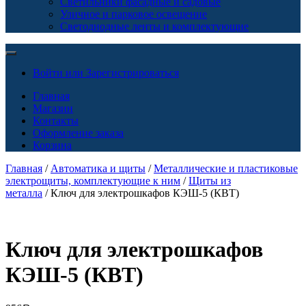
Светильники фасадные и садовые
Уличное и парковое освещение
Светодиодные ленты и комплектующие
Войти или Зарегистрироваться
Главная
Магазин
Контакты
Оформление заказа
Корзина
Главная
/
Автоматика и щиты
/
Металлические и пластиковые
электрощиты, комплектующие к ним
/
Щиты из
металла
/ Ключ для электрошкафов КЭШ-5 (КВТ)
Ключ для электрошкафов
КЭШ-5 (КВТ)