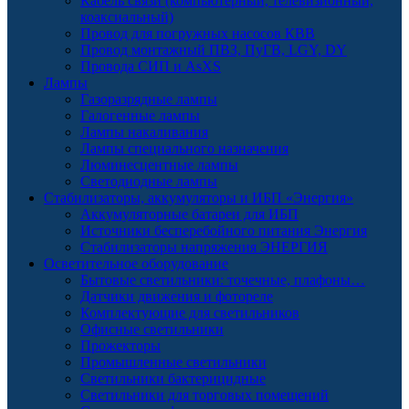
Кабель связи (компьютерный, телевизионный,
коаксиальный)
Провод для погружных насосов КВВ
Провод монтажный ПВЗ, ПуГВ, LGY, DY
Провода СИП и AsXS
Лампы
Газоразрядные лампы
Галогенные лампы
Лампы накаливания
Лампы специального назначения
Люминесцентные лампы
Светодиодные лампы
Стабилизаторы, аккумуляторы и ИБП «Энергия»
Аккумуляторные батареи для ИБП
Источники бесперебойного питания Энергия
Стабилизаторы напряжения ЭНЕРГИЯ
Осветительное оборудование
Бытовые светильники: точечные, плафоны…
Датчики движения и фотореле
Комплектующие для светильников
Офисные светильники
Прожекторы
Промышленные светильники
Светильники бактерицидные
Светильники для торговых помещений