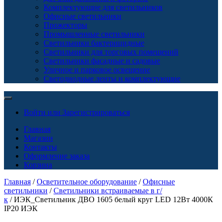
Комплектующие для светильников
Офисные светильники
Прожекторы
Промышленные светильники
Светильники бактерицидные
Светильники для торговых помещений
Светильники фасадные и садовые
Уличное и парковое освещение
Светодиодные ленты и комплектующие
Войти или Зарегистрироваться
Главная
Магазин
Контакты
Оформление заказа
Корзина
Главная
/
Осветительное оборудование
/
Офисные
светильники
/
Светильники встраиваемые в г/
к
/ ИЭК_Светильник ДВО 1605 белый круг LED 12Вт 4000К
IP20 ИЭК