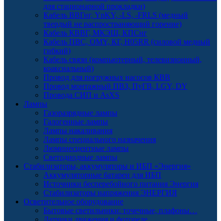
для стационарной прокладки)
Кабель ВВГнг, YnKY, -LS, -FRLS (медный
твердый не распространяющий горение)
Кабель КВВГ, МКЭШ, КПСнг
Кабель ПВС, OMY, КГ, H05RR (силовой медный
гибкий)
Кабель связи (компьютерный, телевизионный,
коаксиальный)
Провод для погружных насосов КВВ
Провод монтажный ПВЗ, ПуГВ, LGY, DY
Провода СИП и AsXS
Лампы
Газоразрядные лампы
Галогенные лампы
Лампы накаливания
Лампы специального назначения
Люминесцентные лампы
Светодиодные лампы
Стабилизаторы, аккумуляторы и ИБП «Энергия»
Аккумуляторные батареи для ИБП
Источники бесперебойного питания Энергия
Стабилизаторы напряжения ЭНЕРГИЯ
Осветительное оборудование
Бытовые светильники: точечные, плафоны…
Датчики движения и фотореле