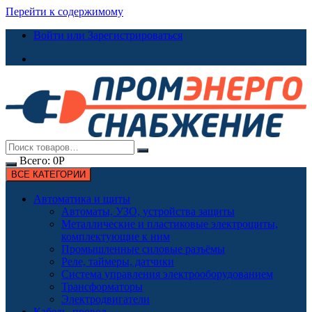
Перейти к содержимому
Войти или Зарегистрироваться
Всего:
0
Р
ВСЕ КАТЕГОРИИ
Автоматика и щиты
Автоматы, УЗО, устройства защиты
Металлические и пластиковые электрощиты,
комплектующие к ним
Промышленные силовые разъёмы
Реле, таймеры, датчики
Система управления электрооборудованием
Трансформаторы
Электродвигатели
Кабель, провод