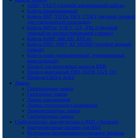
АВВГ, YAKY (силовой алюминиевый кабель)
Кабель бронированный
Кабель ВВГ, YDYp, YKY, CYKY (медный силовой
для стационарной прокладки)
Кабель ВВГнг, YnKY, -LS, -FRLS (медный
твердый не распространяющий горение)
Кабель КВВГ, МКЭШ, КПСнг
Кабель ПВС, OMY, КГ, H05RR (силовой медный
гибкий)
Кабель связи (компьютерный, телевизионный,
коаксиальный)
Провод для погружных насосов КВВ
Провод монтажный ПВЗ, ПуГВ, LGY, DY
Провода СИП и AsXS
Лампы
Газоразрядные лампы
Галогенные лампы
Лампы накаливания
Лампы специального назначения
Люминесцентные лампы
Светодиодные лампы
Стабилизаторы, аккумуляторы и ИБП «Энергия»
Аккумуляторные батареи для ИБП
Источники бесперебойного питания Энергия