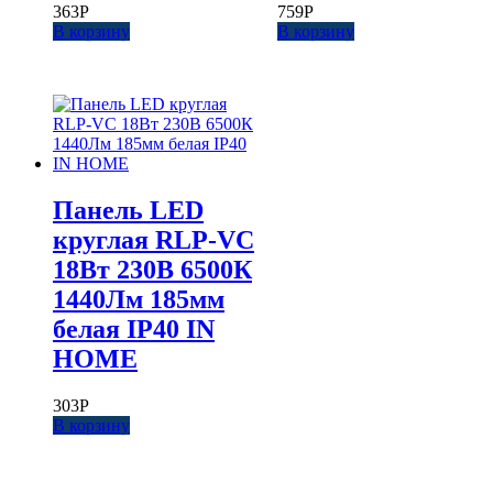
363
Р
759
Р
В корзину
В корзину
Панель LED
круглая RLP-VC
18Вт 230В 6500К
1440Лм 185мм
белая IP40 IN
HOME
303
Р
В корзину