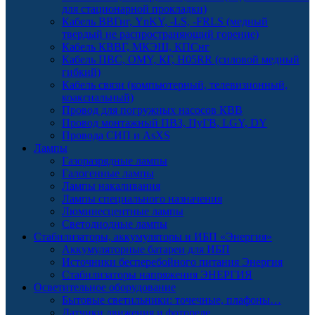
для стационарной прокладки)
Кабель ВВГнг, YnKY, -LS, -FRLS (медный
твердый не распространяющий горение)
Кабель КВВГ, МКЭШ, КПСнг
Кабель ПВС, OMY, КГ, H05RR (силовой медный
гибкий)
Кабель связи (компьютерный, телевизионный,
коаксиальный)
Провод для погружных насосов КВВ
Провод монтажный ПВЗ, ПуГВ, LGY, DY
Провода СИП и AsXS
Лампы
Газоразрядные лампы
Галогенные лампы
Лампы накаливания
Лампы специального назначения
Люминесцентные лампы
Светодиодные лампы
Стабилизаторы, аккумуляторы и ИБП «Энергия»
Аккумуляторные батареи для ИБП
Источники бесперебойного питания Энергия
Стабилизаторы напряжения ЭНЕРГИЯ
Осветительное оборудование
Бытовые светильники: точечные, плафоны…
Датчики движения и фотореле