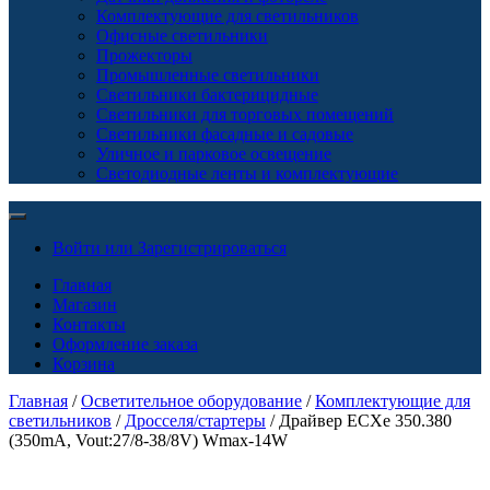
Комплектующие для светильников
Офисные светильники
Прожекторы
Промышленные светильники
Светильники бактерицидные
Светильники для торговых помещений
Светильники фасадные и садовые
Уличное и парковое освещение
Светодиодные ленты и комплектующие
Войти или Зарегистрироваться
Главная
Магазин
Контакты
Оформление заказа
Корзина
Главная
/
Осветительное оборудование
/
Комплектующие для
светильников
/
Дросселя/стартеры
/ Драйвер ECXe 350.380
(350mA, Vout:27/8-38/8V) Wmax-14W