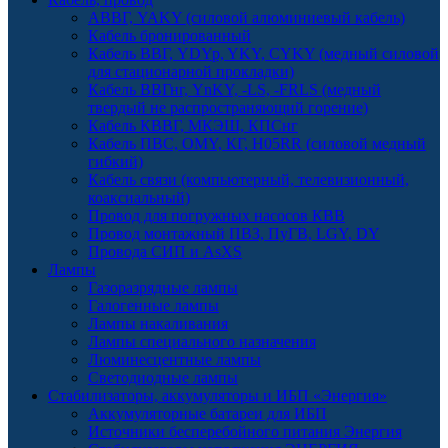
АВВГ, YAKY (силовой алюминиевый кабель)
Кабель бронированный
Кабель ВВГ, YDYp, YKY, CYKY (медный силовой
для стационарной прокладки)
Кабель ВВГнг, YnKY, -LS, -FRLS (медный
твердый не распространяющий горение)
Кабель КВВГ, МКЭШ, КПСнг
Кабель ПВС, OMY, КГ, H05RR (силовой медный
гибкий)
Кабель связи (компьютерный, телевизионный,
коаксиальный)
Провод для погружных насосов КВВ
Провод монтажный ПВЗ, ПуГВ, LGY, DY
Провода СИП и AsXS
Лампы
Газоразрядные лампы
Галогенные лампы
Лампы накаливания
Лампы специального назначения
Люминесцентные лампы
Светодиодные лампы
Стабилизаторы, аккумуляторы и ИБП «Энергия»
Аккумуляторные батареи для ИБП
Источники бесперебойного питания Энергия