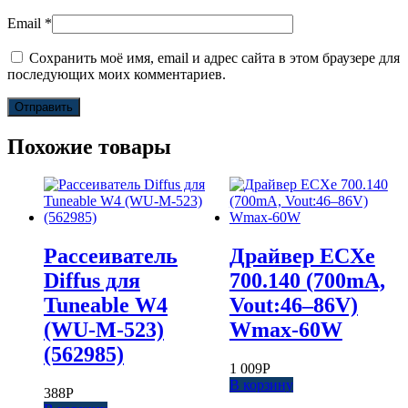
Email
*
Сохранить моё имя, email и адрес сайта в этом браузере для
последующих моих комментариев.
Похожие товары
Рассеиватель
Драйвер ECXe
Diffus для
700.140 (700mA,
Tuneable W4
Vout:46–86V)
(WU-M-523)
Wmax-60W
(562985)
1 009
Р
В корзину
388
Р