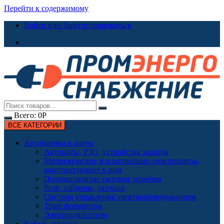
Перейти к содержимому
Войти или Зарегистрироваться
Всего:
0
Р
ВСЕ КАТЕГОРИИ
Автоматика и щиты
Автоматы, УЗО, устройства защиты
Металлические и пластиковые электрощиты,
комплектующие к ним
Промышленные силовые разъёмы
Реле, таймеры, датчики
Система управления электрооборудованием
Трансформаторы
Электродвигатели
Кабель, провод