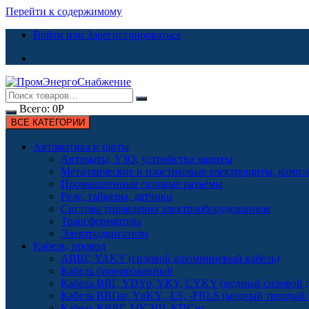
Перейти к содержимому
Войти или Зарегистрироваться
Всего:
0
Р
ВСЕ КАТЕГОРИИ
Автоматика и щиты
Автоматы, УЗО, устройства защиты
Металлические и пластиковые электрощиты, комп
Промышленные силовые разъёмы
Реле, таймеры, датчики
Система управления электрооборудованием
Трансформаторы
Электродвигатели
Кабель, провод
АВВГ, YAKY (силовой алюминиевый кабель)
Кабель бронированный
Кабель ВВГ, YDYp, YKY, CYKY (медный силовой д
Кабель ВВГнг, YnKY, -LS, -FRLS (медный твердый
Кабель КВВГ, МКЭШ, КПСнг