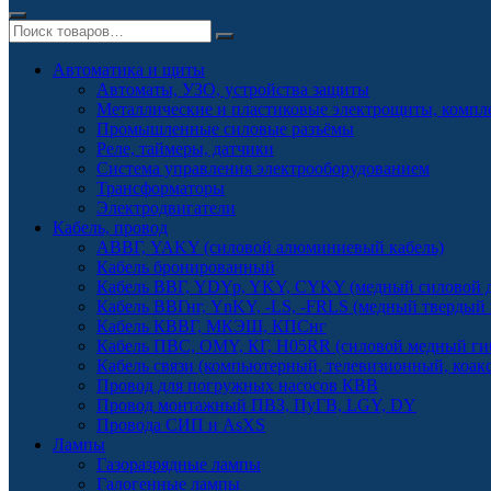
Автоматика и щиты
Автоматы, УЗО, устройства защиты
Металлические и пластиковые электрощиты, комп
Промышленные силовые разъёмы
Реле, таймеры, датчики
Система управления электрооборудованием
Трансформаторы
Электродвигатели
Кабель, провод
АВВГ, YAKY (силовой алюминиевый кабель)
Кабель бронированный
Кабель ВВГ, YDYp, YKY, CYKY (медный силовой д
Кабель ВВГнг, YnKY, -LS, -FRLS (медный твердый
Кабель КВВГ, МКЭШ, КПСнг
Кабель ПВС, OMY, КГ, H05RR (силовой медный ги
Кабель связи (компьютерный, телевизионный, коак
Провод для погружных насосов КВВ
Провод монтажный ПВЗ, ПуГВ, LGY, DY
Провода СИП и AsXS
Лампы
Газоразрядные лампы
Галогенные лампы