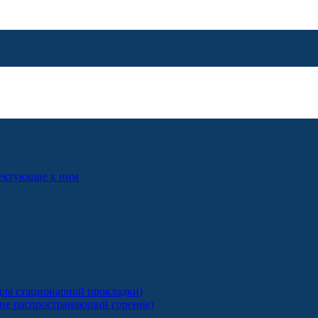
лектующие к ним
ля стационарной прокладки)
 не распространяющий горение)