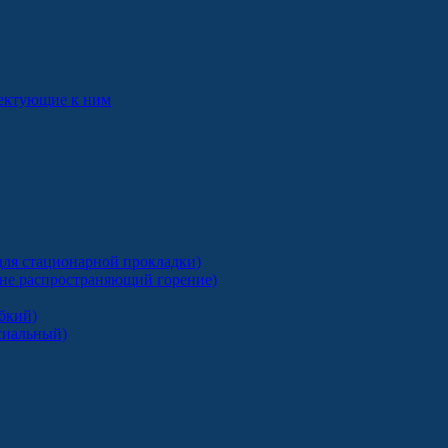
лектующие к ним
ля стационарной прокладки)
 не распространяющий горение)
бкий)
сиальный)