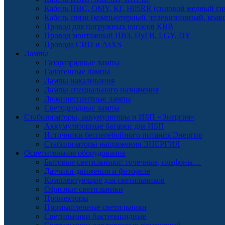
Кабель ПВС, OMY, КГ, H05RR (силовой медный ги
Кабель связи (компьютерный, телевизионный, коак
Провод для погружных насосов КВВ
Провод монтажный ПВЗ, ПуГВ, LGY, DY
Провода СИП и AsXS
Лампы
Газоразрядные лампы
Галогенные лампы
Лампы накаливания
Лампы специального назначения
Люминесцентные лампы
Светодиодные лампы
Стабилизаторы, аккумуляторы и ИБП «Энергия»
Аккумуляторные батареи для ИБП
Источники бесперебойного питания Энергия
Стабилизаторы напряжения ЭНЕРГИЯ
Осветительное оборудование
Бытовые светильники: точечные, плафоны…
Датчики движения и фотореле
Комплектующие для светильников
Офисные светильники
Прожекторы
Промышленные светильники
Светильники бактерицидные