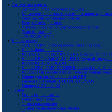
Автоматика и щиты
Автоматы, УЗО, устройства защиты
Металлические и пластиковые электрощиты, комп
Промышленные силовые разъёмы
Реле, таймеры, датчики
Система управления электрооборудованием
Трансформаторы
Электродвигатели
Кабель, провод
АВВГ, YAKY (силовой алюминиевый кабель)
Кабель бронированный
Кабель ВВГ, YDYp, YKY, CYKY (медный силовой д
Кабель ВВГнг, YnKY, -LS, -FRLS (медный твердый
Кабель КВВГ, МКЭШ, КПСнг
Кабель ПВС, OMY, КГ, H05RR (силовой медный ги
Кабель связи (компьютерный, телевизионный, коак
Провод для погружных насосов КВВ
Провод монтажный ПВЗ, ПуГВ, LGY, DY
Провода СИП и AsXS
Лампы
Газоразрядные лампы
Галогенные лампы
Лампы накаливания
Лампы специального назначения