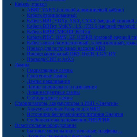
Кабель, провод
АВВГ, YAKY (силовой алюминиевый кабель)
Кабель бронированный
Кабель ВВГ, YDYp, YKY, CYKY (медный силовой д
Кабель ВВГнг, YnKY, -LS, -FRLS (медный твердый
Кабель КВВГ, МКЭШ, КПСнг
Кабель ПВС, OMY, КГ, H05RR (силовой медный ги
Кабель связи (компьютерный, телевизионный, коак
Провод для погружных насосов КВВ
Провод монтажный ПВЗ, ПуГВ, LGY, DY
Провода СИП и AsXS
Лампы
Газоразрядные лампы
Галогенные лампы
Лампы накаливания
Лампы специального назначения
Люминесцентные лампы
Светодиодные лампы
Стабилизаторы, аккумуляторы и ИБП «Энергия»
Аккумуляторные батареи для ИБП
Источники бесперебойного питания Энергия
Стабилизаторы напряжения ЭНЕРГИЯ
Осветительное оборудование
Бытовые светильники: точечные, плафоны…
Датчики движения и фотореле