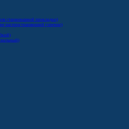
ля стационарной прокладки)
 не распространяющий горение)
бкий)
сиальный)