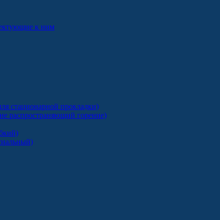
лектующие к ним
ля стационарной прокладки)
 не распространяющий горение)
бкий)
сиальный)