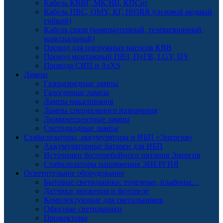
Кабель КВВГ, МКЭШ, КПСнг
Кабель ПВС, OMY, КГ, H05RR (силовой медный
гибкий)
Кабель связи (компьютерный, телевизионный,
коаксиальный)
Провод для погружных насосов КВВ
Провод монтажный ПВЗ, ПуГВ, LGY, DY
Провода СИП и AsXS
Лампы
Газоразрядные лампы
Галогенные лампы
Лампы накаливания
Лампы специального назначения
Люминесцентные лампы
Светодиодные лампы
Стабилизаторы, аккумуляторы и ИБП «Энергия»
Аккумуляторные батареи для ИБП
Источники бесперебойного питания Энергия
Стабилизаторы напряжения ЭНЕРГИЯ
Осветительное оборудование
Бытовые светильники: точечные, плафоны…
Датчики движения и фотореле
Комплектующие для светильников
Офисные светильники
Прожекторы