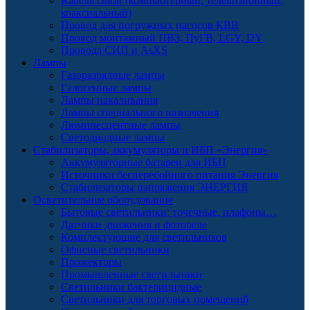
Кабель связи (компьютерный, телевизионный,
коаксиальный)
Провод для погружных насосов КВВ
Провод монтажный ПВЗ, ПуГВ, LGY, DY
Провода СИП и AsXS
Лампы
Газоразрядные лампы
Галогенные лампы
Лампы накаливания
Лампы специального назначения
Люминесцентные лампы
Светодиодные лампы
Стабилизаторы, аккумуляторы и ИБП «Энергия»
Аккумуляторные батареи для ИБП
Источники бесперебойного питания Энергия
Стабилизаторы напряжения ЭНЕРГИЯ
Осветительное оборудование
Бытовые светильники: точечные, плафоны…
Датчики движения и фотореле
Комплектующие для светильников
Офисные светильники
Прожекторы
Промышленные светильники
Светильники бактерицидные
Светильники для торговых помещений