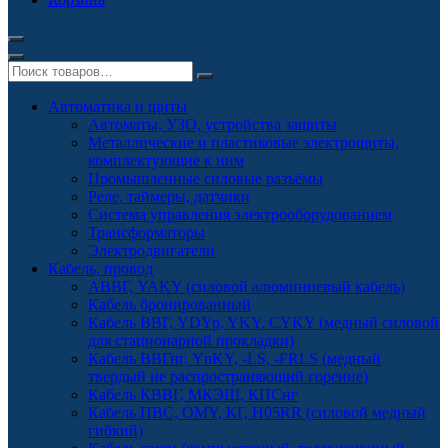
Автоматика и щиты
Автоматы, УЗО, устройства защиты
Металлические и пластиковые электрощиты,
комплектующие к ним
Промышленные силовые разъёмы
Реле, таймеры, датчики
Система управления электрооборудованием
Трансформаторы
Электродвигатели
Кабель, провод
АВВГ, YAKY (силовой алюминиевый кабель)
Кабель бронированный
Кабель ВВГ, YDYp, YKY, CYKY (медный силовой
для стационарной прокладки)
Кабель ВВГнг, YnKY, -LS, -FRLS (медный
твердый не распространяющий горение)
Кабель КВВГ, МКЭШ, КПСнг
Кабель ПВС, OMY, КГ, H05RR (силовой медный
гибкий)