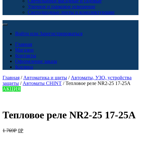
Светильники фасадные и садовые
Уличное и парковое освещение
Светодиодные ленты и комплектующие
Войти или Зарегистрироваться
Главная
Магазин
Контакты
Оформление заказа
Корзина
Главная
/
Автоматика и щиты
/
Автоматы, УЗО, устройства
защиты
/
Автоматы CHINT
/ Тепловое реле NR2-25 17-25A
АКЦИЯ
Тепловое реле NR2-25 17-25A
1 769
Р
0
Р