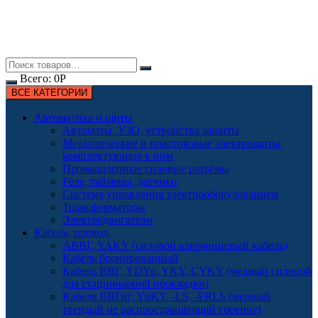
Всего:
0
Р
ВСЕ КАТЕГОРИИ
Автоматика и щиты
Автоматы, УЗО, устройства защиты
Металлические и пластиковые электрощиты,
комплектующие к ним
Промышленные силовые разъёмы
Реле, таймеры, датчики
Система управления электрооборудованием
Трансформаторы
Электродвигатели
Кабель, провод
АВВГ, YAKY (силовой алюминиевый кабель)
Кабель бронированный
Кабель ВВГ, YDYp, YKY, CYKY (медный силовой
для стационарной прокладки)
Кабель ВВГнг, YnKY, -LS, -FRLS (медный
твердый не распространяющий горение)