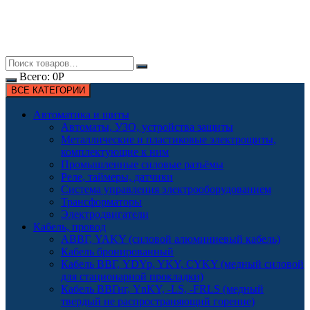
Всего:
0
Р
ВСЕ КАТЕГОРИИ
Автоматика и щиты
Автоматы, УЗО, устройства защиты
Металлические и пластиковые электрощиты,
комплектующие к ним
Промышленные силовые разъёмы
Реле, таймеры, датчики
Система управления электрооборудованием
Трансформаторы
Электродвигатели
Кабель, провод
АВВГ, YAKY (силовой алюминиевый кабель)
Кабель бронированный
Кабель ВВГ, YDYp, YKY, CYKY (медный силовой
для стационарной прокладки)
Кабель ВВГнг, YnKY, -LS, -FRLS (медный
твердый не распространяющий горение)