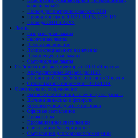
Кабель связи (компьютерный, телевизионный,
коаксиальный)
Провод для погружных насосов КВВ
Провод монтажный ПВЗ, ПуГВ, LGY, DY
Провода СИП и AsXS
Лампы
Газоразрядные лампы
Галогенные лампы
Лампы накаливания
Лампы специального назначения
Люминесцентные лампы
Светодиодные лампы
Стабилизаторы, аккумуляторы и ИБП «Энергия»
Аккумуляторные батареи для ИБП
Источники бесперебойного питания Энергия
Стабилизаторы напряжения ЭНЕРГИЯ
Осветительное оборудование
Бытовые светильники: точечные, плафоны…
Датчики движения и фотореле
Комплектующие для светильников
Офисные светильники
Прожекторы
Промышленные светильники
Светильники бактерицидные
Светильники для торговых помещений