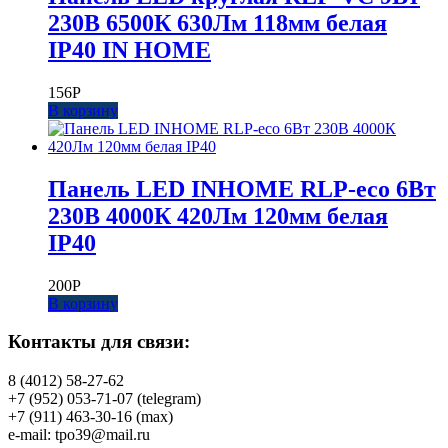
230В 6500К 630Лм 118мм белая
IP40 IN HOME
156
Р
В корзину
Панель LED INHOME RLP-eco 6Вт
230В 4000К 420Лм 120мм белая
IP40
200
Р
В корзину
Контакты для связи:
8 (4012) 58-27-62
+7 (952) 053-71-07 (telegram)
+7 (911) 463-30-16 (max)
e-mail: tpo39@mail.ru