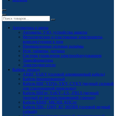
Автоматика и щиты
Автоматы, УЗО, устройства защиты
Металлические и пластиковые электрощиты,
комплектующие к ним
Промышленные силовые разъёмы
Реле, таймеры, датчики
Система управления электрооборудованием
Трансформаторы
Электродвигатели
Кабель, провод
АВВГ, YAKY (силовой алюминиевый кабель)
Кабель бронированный
Кабель ВВГ, YDYp, YKY, CYKY (медный силовой
для стационарной прокладки)
Кабель ВВГнг, YnKY, -LS, -FRLS (медный
твердый не распространяющий горение)
Кабель КВВГ, МКЭШ, КПСнг
Кабель ПВС, OMY, КГ, H05RR (силовой медный
гибкий)