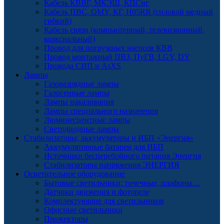
Кабель КВВГ, МКЭШ, КПСнг
Кабель ПВС, OMY, КГ, H05RR (силовой медный
гибкий)
Кабель связи (компьютерный, телевизионный,
коаксиальный)
Провод для погружных насосов КВВ
Провод монтажный ПВЗ, ПуГВ, LGY, DY
Провода СИП и AsXS
Лампы
Газоразрядные лампы
Галогенные лампы
Лампы накаливания
Лампы специального назначения
Люминесцентные лампы
Светодиодные лампы
Стабилизаторы, аккумуляторы и ИБП «Энергия»
Аккумуляторные батареи для ИБП
Источники бесперебойного питания Энергия
Стабилизаторы напряжения ЭНЕРГИЯ
Осветительное оборудование
Бытовые светильники: точечные, плафоны…
Датчики движения и фотореле
Комплектующие для светильников
Офисные светильники
Прожекторы