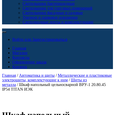
Светильники бактерицидные
Светильники для торговых помещений
Светильники фасадные и садовые
Уличное и парковое освещение
Светодиодные ленты и комплектующие
Войти или Зарегистрироваться
Главная
Магазин
Контакты
Оформление заказа
Корзина
Главная
/
Автоматика и щиты
/
Металлические и пластиковые
электрощиты, комплектующие к ним
/
Щиты из
металла
/ Шкаф напольный цельносварной ВРУ-1 20.80.45
IP54 TITAN ИЭК