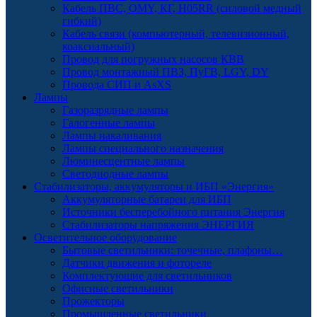
Кабель ПВС, OMY, КГ, H05RR (силовой медный
гибкий)
Кабель связи (компьютерный, телевизионный,
коаксиальный)
Провод для погружных насосов КВВ
Провод монтажный ПВЗ, ПуГВ, LGY, DY
Провода СИП и AsXS
Лампы
Газоразрядные лампы
Галогенные лампы
Лампы накаливания
Лампы специального назначения
Люминесцентные лампы
Светодиодные лампы
Стабилизаторы, аккумуляторы и ИБП «Энергия»
Аккумуляторные батареи для ИБП
Источники бесперебойного питания Энергия
Стабилизаторы напряжения ЭНЕРГИЯ
Осветительное оборудование
Бытовые светильники: точечные, плафоны…
Датчики движения и фотореле
Комплектующие для светильников
Офисные светильники
Прожекторы
Промышленные светильники