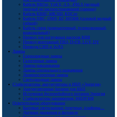
Кабель ВВГнг, YnKY, -LS, -FRLS (медный
твердый не распространяющий горение)
Кабель КВВГ, МКЭШ, КПСнг
Кабель ПВС, OMY, КГ, H05RR (силовой медный
гибкий)
Кабель связи (компьютерный, телевизионный,
коаксиальный)
Провод для погружных насосов КВВ
Провод монтажный ПВЗ, ПуГВ, LGY, DY
Провода СИП и AsXS
Лампы
Газоразрядные лампы
Галогенные лампы
Лампы накаливания
Лампы специального назначения
Люминесцентные лампы
Светодиодные лампы
Стабилизаторы, аккумуляторы и ИБП «Энергия»
Аккумуляторные батареи для ИБП
Источники бесперебойного питания Энергия
Стабилизаторы напряжения ЭНЕРГИЯ
Осветительное оборудование
Бытовые светильники: точечные, плафоны…
Датчики движения и фотореле