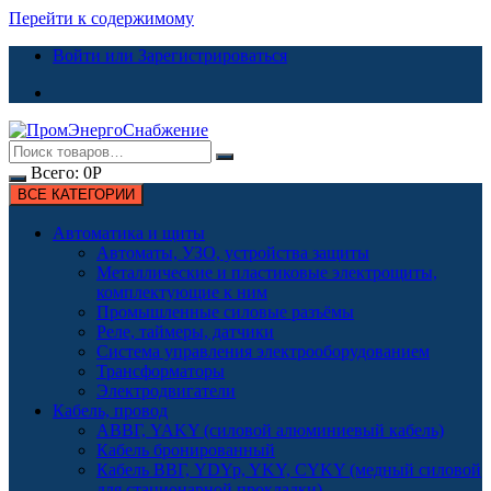
Перейти к содержимому
Войти или Зарегистрироваться
Всего:
0
Р
ВСЕ КАТЕГОРИИ
Автоматика и щиты
Автоматы, УЗО, устройства защиты
Металлические и пластиковые электрощиты,
комплектующие к ним
Промышленные силовые разъёмы
Реле, таймеры, датчики
Система управления электрооборудованием
Трансформаторы
Электродвигатели
Кабель, провод
АВВГ, YAKY (силовой алюминиевый кабель)
Кабель бронированный
Кабель ВВГ, YDYp, YKY, CYKY (медный силовой
для стационарной прокладки)