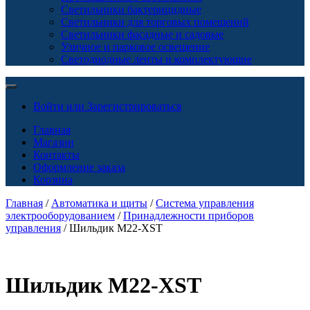
Светильники бактерицидные
Светильники для торговых помещений
Светильники фасадные и садовые
Уличное и парковое освещение
Светодиодные ленты и комплектующие
Войти или Зарегистрироваться
Главная
Магазин
Контакты
Оформление заказа
Корзина
Главная
/
Автоматика и щиты
/
Система управления
электрооборудованием
/
Принадлежности приборов
управления
/ Шильдик M22-XST
Шильдик M22-XST