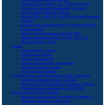
Кабель ВВГнг, YnKY, -LS, -FRLS (медный
твердый не распространяющий горение)
Кабель КВВГ, МКЭШ, КПСнг
Кабель ПВС, OMY, КГ, H05RR (силовой медный
гибкий)
Кабель связи (компьютерный, телевизионный,
коаксиальный)
Провод для погружных насосов КВВ
Провод монтажный ПВЗ, ПуГВ, LGY, DY
Провода СИП и AsXS
Лампы
Газоразрядные лампы
Галогенные лампы
Лампы накаливания
Лампы специального назначения
Люминесцентные лампы
Светодиодные лампы
Стабилизаторы, аккумуляторы и ИБП «Энергия»
Аккумуляторные батареи для ИБП
Источники бесперебойного питания Энергия
Стабилизаторы напряжения ЭНЕРГИЯ
Осветительное оборудование
Бытовые светильники: точечные, плафоны…
Датчики движения и фотореле