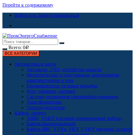
Перейти к содержимому
Войти или Зарегистрироваться
Всего:
0
Р
ВСЕ КАТЕГОРИИ
Автоматика и щиты
Автоматы, УЗО, устройства защиты
Металлические и пластиковые электрощиты,
комплектующие к ним
Промышленные силовые разъёмы
Реле, таймеры, датчики
Система управления электрооборудованием
Трансформаторы
Электродвигатели
Кабель, провод
АВВГ, YAKY (силовой алюминиевый кабель)
Кабель бронированный
Кабель ВВГ, YDYp, YKY, CYKY (медный силовой
для стационарной прокладки)