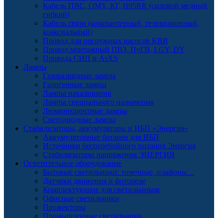
Кабель ПВС, OMY, КГ, H05RR (силовой медный
гибкий)
Кабель связи (компьютерный, телевизионный,
коаксиальный)
Провод для погружных насосов КВВ
Провод монтажный ПВЗ, ПуГВ, LGY, DY
Провода СИП и AsXS
Лампы
Газоразрядные лампы
Галогенные лампы
Лампы накаливания
Лампы специального назначения
Люминесцентные лампы
Светодиодные лампы
Стабилизаторы, аккумуляторы и ИБП «Энергия»
Аккумуляторные батареи для ИБП
Источники бесперебойного питания Энергия
Стабилизаторы напряжения ЭНЕРГИЯ
Осветительное оборудование
Бытовые светильники: точечные, плафоны…
Датчики движения и фотореле
Комплектующие для светильников
Офисные светильники
Прожекторы
Промышленные светильники