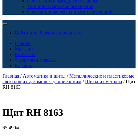
Светильники фасадные и садовые
Уличное и парковое освещение
Светодиодные ленты и комплектующие
Войти или Зарегистрироваться
Главная
Магазин
Контакты
Оформление заказа
Корзина
Главная
/
Автоматика и щиты
/
Металлические и пластиковые
электрощиты, комплектующие к ним
/
Щиты из металла
/ Щит
RH 8163
Щит RH 8163
65 499
Р