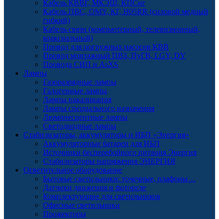
Кабель КВВГ, МКЭШ, КПСнг
Кабель ПВС, OMY, КГ, H05RR (силовой медный
гибкий)
Кабель связи (компьютерный, телевизионный,
коаксиальный)
Провод для погружных насосов КВВ
Провод монтажный ПВЗ, ПуГВ, LGY, DY
Провода СИП и AsXS
Лампы
Газоразрядные лампы
Галогенные лампы
Лампы накаливания
Лампы специального назначения
Люминесцентные лампы
Светодиодные лампы
Стабилизаторы, аккумуляторы и ИБП «Энергия»
Аккумуляторные батареи для ИБП
Источники бесперебойного питания Энергия
Стабилизаторы напряжения ЭНЕРГИЯ
Осветительное оборудование
Бытовые светильники: точечные, плафоны…
Датчики движения и фотореле
Комплектующие для светильников
Офисные светильники
Прожекторы