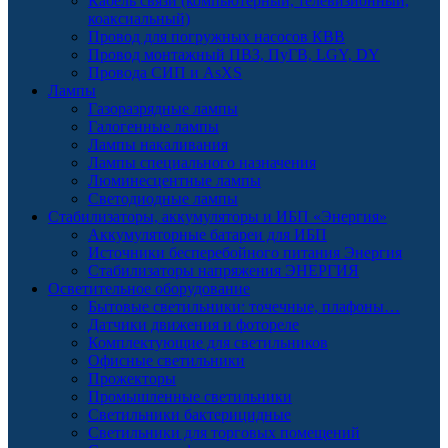
Кабель связи (компьютерный, телевизионный,
коаксиальный)
Провод для погружных насосов КВВ
Провод монтажный ПВЗ, ПуГВ, LGY, DY
Провода СИП и AsXS
Лампы
Газоразрядные лампы
Галогенные лампы
Лампы накаливания
Лампы специального назначения
Люминесцентные лампы
Светодиодные лампы
Стабилизаторы, аккумуляторы и ИБП «Энергия»
Аккумуляторные батареи для ИБП
Источники бесперебойного питания Энергия
Стабилизаторы напряжения ЭНЕРГИЯ
Осветительное оборудование
Бытовые светильники: точечные, плафоны…
Датчики движения и фотореле
Комплектующие для светильников
Офисные светильники
Прожекторы
Промышленные светильники
Светильники бактерицидные
Светильники для торговых помещений