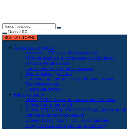
Всего:
0
Р
ВСЕ КАТЕГОРИИ
Автоматика и щиты
Автоматы, УЗО, устройства защиты
Металлические и пластиковые электрощиты,
комплектующие к ним
Промышленные силовые разъёмы
Реле, таймеры, датчики
Система управления электрооборудованием
Трансформаторы
Электродвигатели
Кабель, провод
АВВГ, YAKY (силовой алюминиевый кабель)
Кабель бронированный
Кабель ВВГ, YDYp, YKY, CYKY (медный силовой
для стационарной прокладки)
Кабель ВВГнг, YnKY, -LS, -FRLS (медный
твердый не распространяющий горение)