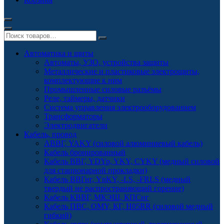
Автоматика и щиты
Автоматы, УЗО, устройства защиты
Металлические и пластиковые электрощиты,
комплектующие к ним
Промышленные силовые разъёмы
Реле, таймеры, датчики
Система управления электрооборудованием
Трансформаторы
Электродвигатели
Кабель, провод
АВВГ, YAKY (силовой алюминиевый кабель)
Кабель бронированный
Кабель ВВГ, YDYp, YKY, CYKY (медный силовой
для стационарной прокладки)
Кабель ВВГнг, YnKY, -LS, -FRLS (медный
твердый не распространяющий горение)
Кабель КВВГ, МКЭШ, КПСнг
Кабель ПВС, OMY, КГ, H05RR (силовой медный
гибкий)