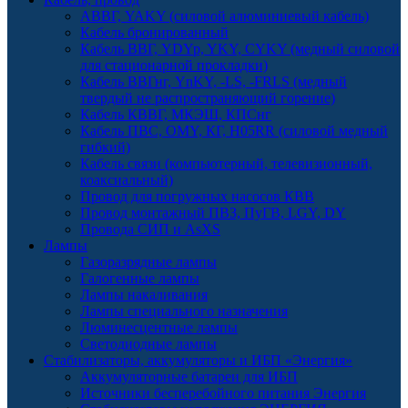
АВВГ, YAKY (силовой алюминиевый кабель)
Кабель бронированный
Кабель ВВГ, YDYp, YKY, CYKY (медный силовой
для стационарной прокладки)
Кабель ВВГнг, YnKY, -LS, -FRLS (медный
твердый не распространяющий горение)
Кабель КВВГ, МКЭШ, КПСнг
Кабель ПВС, OMY, КГ, H05RR (силовой медный
гибкий)
Кабель связи (компьютерный, телевизионный,
коаксиальный)
Провод для погружных насосов КВВ
Провод монтажный ПВЗ, ПуГВ, LGY, DY
Провода СИП и AsXS
Лампы
Газоразрядные лампы
Галогенные лампы
Лампы накаливания
Лампы специального назначения
Люминесцентные лампы
Светодиодные лампы
Стабилизаторы, аккумуляторы и ИБП «Энергия»
Аккумуляторные батареи для ИБП
Источники бесперебойного питания Энергия