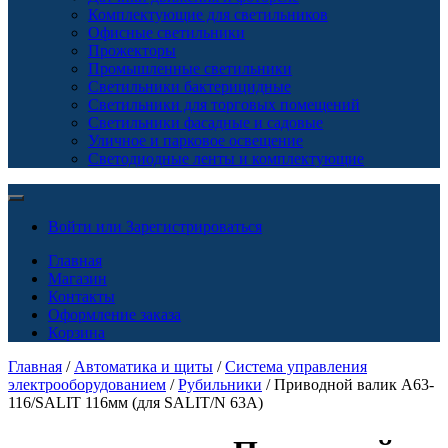
Комплектующие для светильников
Офисные светильники
Прожекторы
Промышленные светильники
Светильники бактерицидные
Светильники для торговых помещений
Светильники фасадные и садовые
Уличное и парковое освещение
Светодиодные ленты и комплектующие
Войти или Зарегистрироваться
Главная
Магазин
Контакты
Оформление заказа
Корзина
Главная
/
Автоматика и щиты
/
Система управления
электрооборудованием
/
Рубильники
/ Приводной валик A63-
116/SALIT 116мм (для SALIT/N 63A)