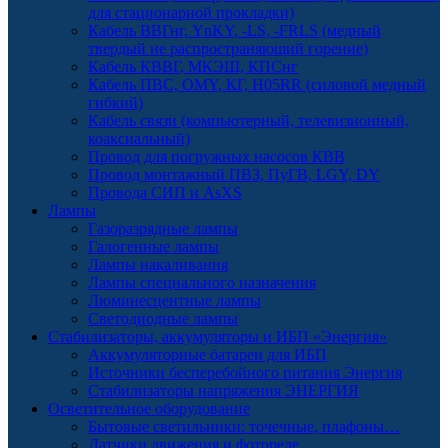
для стационарной прокладки)
Кабель ВВГнг, YnKY, -LS, -FRLS (медный
твердый не распространяющий горение)
Кабель КВВГ, МКЭШ, КПСнг
Кабель ПВС, OMY, КГ, H05RR (силовой медный
гибкий)
Кабель связи (компьютерный, телевизионный,
коаксиальный)
Провод для погружных насосов КВВ
Провод монтажный ПВЗ, ПуГВ, LGY, DY
Провода СИП и AsXS
Лампы
Газоразрядные лампы
Галогенные лампы
Лампы накаливания
Лампы специального назначения
Люминесцентные лампы
Светодиодные лампы
Стабилизаторы, аккумуляторы и ИБП «Энергия»
Аккумуляторные батареи для ИБП
Источники бесперебойного питания Энергия
Стабилизаторы напряжения ЭНЕРГИЯ
Осветительное оборудование
Бытовые светильники: точечные, плафоны…
Датчики движения и фотореле