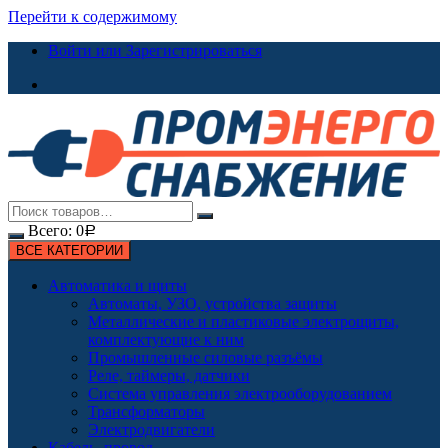
Перейти к содержимому
Войти или Зарегистрироваться
Всего:
0
Р
ВСЕ КАТЕГОРИИ
Автоматика и щиты
Автоматы, УЗО, устройства защиты
Металлические и пластиковые электрощиты,
комплектующие к ним
Промышленные силовые разъёмы
Реле, таймеры, датчики
Система управления электрооборудованием
Трансформаторы
Электродвигатели
Кабель, провод