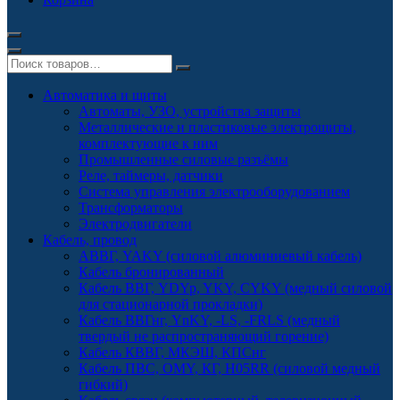
Автоматика и щиты
Автоматы, УЗО, устройства защиты
Металлические и пластиковые электрощиты,
комплектующие к ним
Промышленные силовые разъёмы
Реле, таймеры, датчики
Система управления электрооборудованием
Трансформаторы
Электродвигатели
Кабель, провод
АВВГ, YAKY (силовой алюминиевый кабель)
Кабель бронированный
Кабель ВВГ, YDYp, YKY, CYKY (медный силовой
для стационарной прокладки)
Кабель ВВГнг, YnKY, -LS, -FRLS (медный
твердый не распространяющий горение)
Кабель КВВГ, МКЭШ, КПСнг
Кабель ПВС, OMY, КГ, H05RR (силовой медный
гибкий)