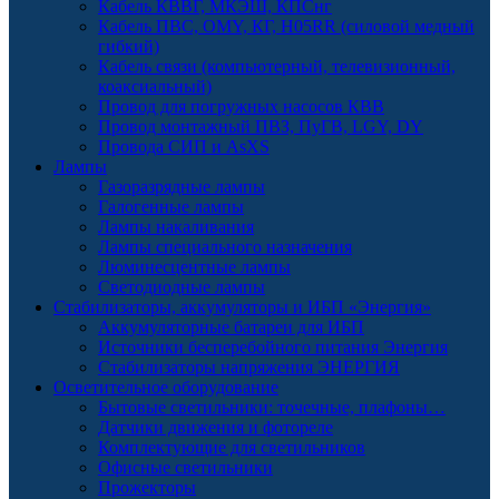
Кабель КВВГ, МКЭШ, КПСнг
Кабель ПВС, OMY, КГ, H05RR (силовой медный
гибкий)
Кабель связи (компьютерный, телевизионный,
коаксиальный)
Провод для погружных насосов КВВ
Провод монтажный ПВЗ, ПуГВ, LGY, DY
Провода СИП и AsXS
Лампы
Газоразрядные лампы
Галогенные лампы
Лампы накаливания
Лампы специального назначения
Люминесцентные лампы
Светодиодные лампы
Стабилизаторы, аккумуляторы и ИБП «Энергия»
Аккумуляторные батареи для ИБП
Источники бесперебойного питания Энергия
Стабилизаторы напряжения ЭНЕРГИЯ
Осветительное оборудование
Бытовые светильники: точечные, плафоны…
Датчики движения и фотореле
Комплектующие для светильников
Офисные светильники
Прожекторы