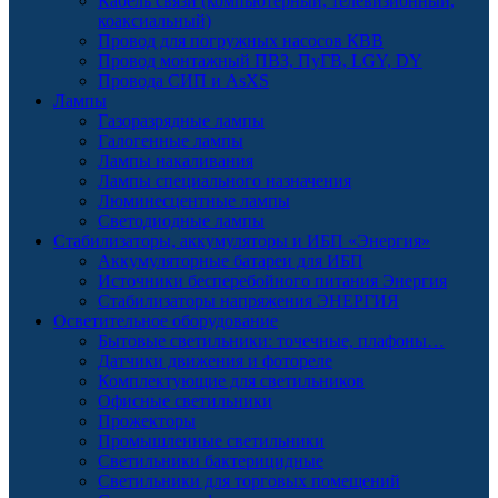
Кабель связи (компьютерный, телевизионный,
коаксиальный)
Провод для погружных насосов КВВ
Провод монтажный ПВЗ, ПуГВ, LGY, DY
Провода СИП и AsXS
Лампы
Газоразрядные лампы
Галогенные лампы
Лампы накаливания
Лампы специального назначения
Люминесцентные лампы
Светодиодные лампы
Стабилизаторы, аккумуляторы и ИБП «Энергия»
Аккумуляторные батареи для ИБП
Источники бесперебойного питания Энергия
Стабилизаторы напряжения ЭНЕРГИЯ
Осветительное оборудование
Бытовые светильники: точечные, плафоны…
Датчики движения и фотореле
Комплектующие для светильников
Офисные светильники
Прожекторы
Промышленные светильники
Светильники бактерицидные
Светильники для торговых помещений