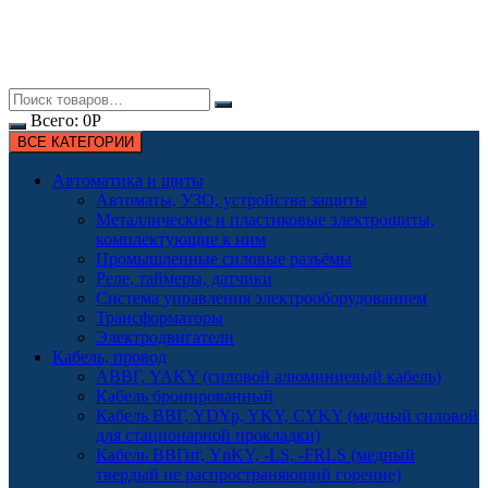
Всего:
0
Р
ВСЕ КАТЕГОРИИ
Автоматика и щиты
Автоматы, УЗО, устройства защиты
Металлические и пластиковые электрощиты,
комплектующие к ним
Промышленные силовые разъёмы
Реле, таймеры, датчики
Система управления электрооборудованием
Трансформаторы
Электродвигатели
Кабель, провод
АВВГ, YAKY (силовой алюминиевый кабель)
Кабель бронированный
Кабель ВВГ, YDYp, YKY, CYKY (медный силовой
для стационарной прокладки)
Кабель ВВГнг, YnKY, -LS, -FRLS (медный
твердый не распространяющий горение)