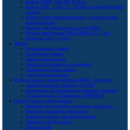
Кабель КВВГ, МКЭШ, КПСнг
Кабель ПВС, OMY, КГ, H05RR (силовой медный
гибкий)
Кабель связи (компьютерный, телевизионный,
коаксиальный)
Провод для погружных насосов КВВ
Провод монтажный ПВЗ, ПуГВ, LGY, DY
Провода СИП и AsXS
Лампы
Газоразрядные лампы
Галогенные лампы
Лампы накаливания
Лампы специального назначения
Люминесцентные лампы
Светодиодные лампы
Стабилизаторы, аккумуляторы и ИБП «Энергия»
Аккумуляторные батареи для ИБП
Источники бесперебойного питания Энергия
Стабилизаторы напряжения ЭНЕРГИЯ
Осветительное оборудование
Бытовые светильники: точечные, плафоны…
Датчики движения и фотореле
Комплектующие для светильников
Офисные светильники
Прожекторы