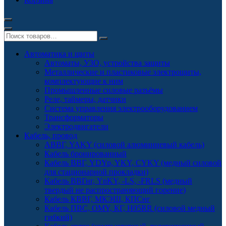
Автоматика и щиты
Автоматы, УЗО, устройства защиты
Металлические и пластиковые электрощиты,
комплектующие к ним
Промышленные силовые разъёмы
Реле, таймеры, датчики
Система управления электрооборудованием
Трансформаторы
Электродвигатели
Кабель, провод
АВВГ, YAKY (силовой алюминиевый кабель)
Кабель бронированный
Кабель ВВГ, YDYp, YKY, CYKY (медный силовой
для стационарной прокладки)
Кабель ВВГнг, YnKY, -LS, -FRLS (медный
твердый не распространяющий горение)
Кабель КВВГ, МКЭШ, КПСнг
Кабель ПВС, OMY, КГ, H05RR (силовой медный
гибкий)