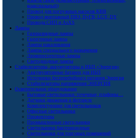
Кабель связи (компьютерный, телевизионный,
коаксиальный)
Провод для погружных насосов КВВ
Провод монтажный ПВЗ, ПуГВ, LGY, DY
Провода СИП и AsXS
Лампы
Газоразрядные лампы
Галогенные лампы
Лампы накаливания
Лампы специального назначения
Люминесцентные лампы
Светодиодные лампы
Стабилизаторы, аккумуляторы и ИБП «Энергия»
Аккумуляторные батареи для ИБП
Источники бесперебойного питания Энергия
Стабилизаторы напряжения ЭНЕРГИЯ
Осветительное оборудование
Бытовые светильники: точечные, плафоны…
Датчики движения и фотореле
Комплектующие для светильников
Офисные светильники
Прожекторы
Промышленные светильники
Светильники бактерицидные
Светильники для торговых помещений