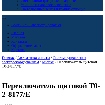
Светильники фасадные и садовые
Уличное и парковое освещение
Светодиодные ленты и комплектующие
Войти или Зарегистрироваться
Главная
Магазин
Контакты
Оформление заказа
Корзина
Главная
/
Автоматика и щиты
/
Система управления
электрооборудованием
/
Кнопки
/ Переключатель щитовой
T0-2-8177/E
Переключатель щитовой T0-
2-8177/E