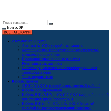
Всего:
0
Р
ВСЕ КАТЕГОРИИ
Автоматика и щиты
Автоматы, УЗО, устройства защиты
Металлические и пластиковые электрощиты,
комплектующие к ним
Промышленные силовые разъёмы
Реле, таймеры, датчики
Система управления электрооборудованием
Трансформаторы
Электродвигатели
Кабель, провод
АВВГ, YAKY (силовой алюминиевый кабель)
Кабель бронированный
Кабель ВВГ, YDYp, YKY, CYKY (медный силовой
для стационарной прокладки)
Кабель ВВГнг, YnKY, -LS, -FRLS (медный
твердый не распространяющий горение)