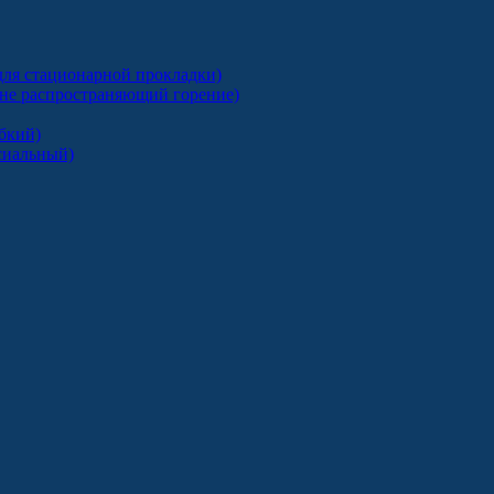
ля стационарной прокладки)
 не распространяющий горение)
бкий)
сиальный)