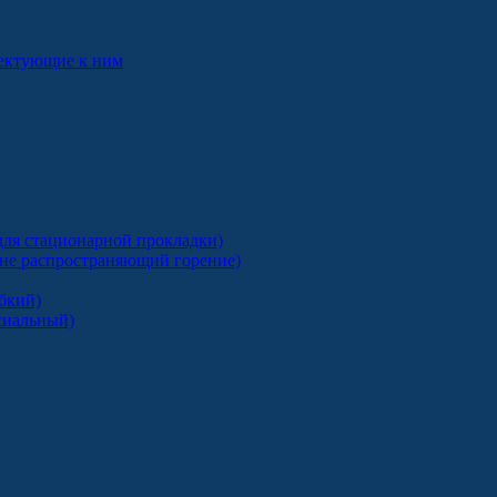
лектующие к ним
ля стационарной прокладки)
 не распространяющий горение)
бкий)
сиальный)