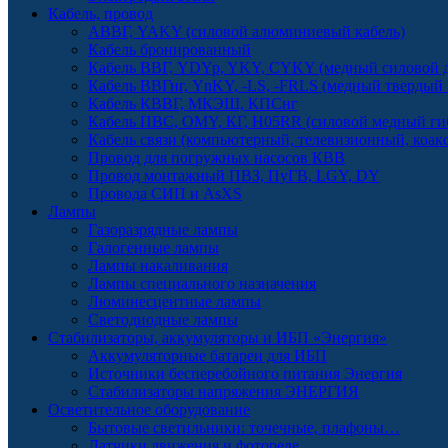
Кабель, провод
АВВГ, YAKY (силовой алюминиевый кабель)
Кабель бронированный
Кабель ВВГ, YDYp, YKY, CYKY (медный силовой д
Кабель ВВГнг, YnKY, -LS, -FRLS (медный твердый
Кабель КВВГ, МКЭШ, КПСнг
Кабель ПВС, OMY, КГ, H05RR (силовой медный ги
Кабель связи (компьютерный, телевизионный, коак
Провод для погружных насосов КВВ
Провод монтажный ПВЗ, ПуГВ, LGY, DY
Провода СИП и AsXS
Лампы
Газоразрядные лампы
Галогенные лампы
Лампы накаливания
Лампы специального назначения
Люминесцентные лампы
Светодиодные лампы
Стабилизаторы, аккумуляторы и ИБП «Энергия»
Аккумуляторные батареи для ИБП
Источники бесперебойного питания Энергия
Стабилизаторы напряжения ЭНЕРГИЯ
Осветительное оборудование
Бытовые светильники: точечные, плафоны…
Датчики движения и фотореле