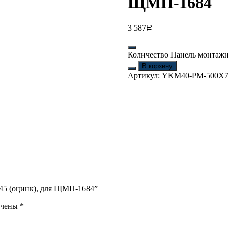
ЩМП-1684
3 587
Р
Количество Панель монтажн
В корзину
Артикул:
YKM40-PM-500X
745 (оцинк), для ЩМП-1684”
ечены
*