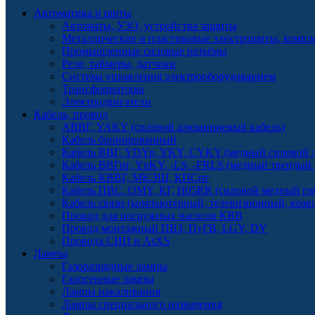
Автоматика и щиты
Автоматы, УЗО, устройства защиты
Металлические и пластиковые электрощиты, комп
Промышленные силовые разъёмы
Реле, таймеры, датчики
Система управления электрооборудованием
Трансформаторы
Электродвигатели
Кабель, провод
АВВГ, YAKY (силовой алюминиевый кабель)
Кабель бронированный
Кабель ВВГ, YDYp, YKY, CYKY (медный силовой д
Кабель ВВГнг, YnKY, -LS, -FRLS (медный твердый
Кабель КВВГ, МКЭШ, КПСнг
Кабель ПВС, OMY, КГ, H05RR (силовой медный ги
Кабель связи (компьютерный, телевизионный, коак
Провод для погружных насосов КВВ
Провод монтажный ПВЗ, ПуГВ, LGY, DY
Провода СИП и AsXS
Лампы
Газоразрядные лампы
Галогенные лампы
Лампы накаливания
Лампы специального назначения