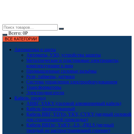
Всего:
0
Р
ВСЕ КАТЕГОРИИ
Автоматика и щиты
Автоматы, УЗО, устройства защиты
Металлические и пластиковые электрощиты,
комплектующие к ним
Промышленные силовые разъёмы
Реле, таймеры, датчики
Система управления электрооборудованием
Трансформаторы
Электродвигатели
Кабель, провод
АВВГ, YAKY (силовой алюминиевый кабель)
Кабель бронированный
Кабель ВВГ, YDYp, YKY, CYKY (медный силовой
для стационарной прокладки)
Кабель ВВГнг, YnKY, -LS, -FRLS (медный
твердый не распространяющий горение)