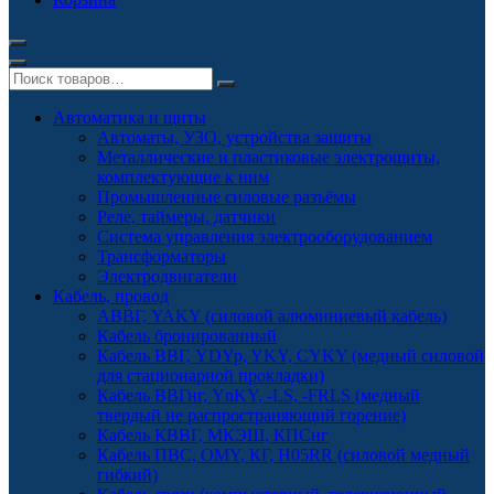
Автоматика и щиты
Автоматы, УЗО, устройства защиты
Металлические и пластиковые электрощиты,
комплектующие к ним
Промышленные силовые разъёмы
Реле, таймеры, датчики
Система управления электрооборудованием
Трансформаторы
Электродвигатели
Кабель, провод
АВВГ, YAKY (силовой алюминиевый кабель)
Кабель бронированный
Кабель ВВГ, YDYp, YKY, CYKY (медный силовой
для стационарной прокладки)
Кабель ВВГнг, YnKY, -LS, -FRLS (медный
твердый не распространяющий горение)
Кабель КВВГ, МКЭШ, КПСнг
Кабель ПВС, OMY, КГ, H05RR (силовой медный
гибкий)