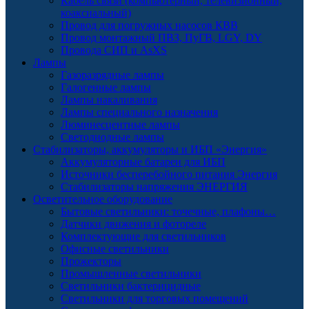
Кабель связи (компьютерный, телевизионный,
коаксиальный)
Провод для погружных насосов КВВ
Провод монтажный ПВЗ, ПуГВ, LGY, DY
Провода СИП и AsXS
Лампы
Газоразрядные лампы
Галогенные лампы
Лампы накаливания
Лампы специального назначения
Люминесцентные лампы
Светодиодные лампы
Стабилизаторы, аккумуляторы и ИБП «Энергия»
Аккумуляторные батареи для ИБП
Источники бесперебойного питания Энергия
Стабилизаторы напряжения ЭНЕРГИЯ
Осветительное оборудование
Бытовые светильники: точечные, плафоны…
Датчики движения и фотореле
Комплектующие для светильников
Офисные светильники
Прожекторы
Промышленные светильники
Светильники бактерицидные
Светильники для торговых помещений