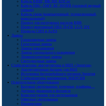
Кабель КВВГ, МКЭШ, КПСнг
Кабель ПВС, OMY, КГ, H05RR (силовой медный
гибкий)
Кабель связи (компьютерный, телевизионный,
коаксиальный)
Провод для погружных насосов КВВ
Провод монтажный ПВЗ, ПуГВ, LGY, DY
Провода СИП и AsXS
Лампы
Газоразрядные лампы
Галогенные лампы
Лампы накаливания
Лампы специального назначения
Люминесцентные лампы
Светодиодные лампы
Стабилизаторы, аккумуляторы и ИБП «Энергия»
Аккумуляторные батареи для ИБП
Источники бесперебойного питания Энергия
Стабилизаторы напряжения ЭНЕРГИЯ
Осветительное оборудование
Бытовые светильники: точечные, плафоны…
Датчики движения и фотореле
Комплектующие для светильников
Офисные светильники
Прожекторы