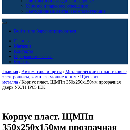
Светильники фасадные и садовые
Уличное и парковое освещение
Светодиодные ленты и комплектующие
Войти или Зарегистрироваться
Главная
Магазин
Контакты
Оформление заказа
Корзина
Главная
/
Автоматика и щиты
/
Металлические и пластиковые
электрощиты, комплектующие к ним
/
Щиты из
металла
/ Корпус пласт. ЩМПп 350х250х150мм прозрачная
дверь УХЛ1 IP65 IEK
Корпус пласт. ЩМПп
350х250х150мм прозрачная