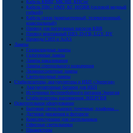
Кабель КВВГ, МКЭШ, КПСнг
Кабель ПВС, OMY, КГ, H05RR (силовой медный
гибкий)
Кабель связи (компьютерный, телевизионный,
коаксиальный)
Провод для погружных насосов КВВ
Провод монтажный ПВЗ, ПуГВ, LGY, DY
Провода СИП и AsXS
Лампы
Газоразрядные лампы
Галогенные лампы
Лампы накаливания
Лампы специального назначения
Люминесцентные лампы
Светодиодные лампы
Стабилизаторы, аккумуляторы и ИБП «Энергия»
Аккумуляторные батареи для ИБП
Источники бесперебойного питания Энергия
Стабилизаторы напряжения ЭНЕРГИЯ
Осветительное оборудование
Бытовые светильники: точечные, плафоны…
Датчики движения и фотореле
Комплектующие для светильников
Офисные светильники
Прожекторы