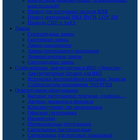
Кабель связи (компьютерный, телевизионный,
коаксиальный)
Провод для погружных насосов КВВ
Провод монтажный ПВЗ, ПуГВ, LGY, DY
Провода СИП и AsXS
Лампы
Газоразрядные лампы
Галогенные лампы
Лампы накаливания
Лампы специального назначения
Люминесцентные лампы
Светодиодные лампы
Стабилизаторы, аккумуляторы и ИБП «Энергия»
Аккумуляторные батареи для ИБП
Источники бесперебойного питания Энергия
Стабилизаторы напряжения ЭНЕРГИЯ
Осветительное оборудование
Бытовые светильники: точечные, плафоны…
Датчики движения и фотореле
Комплектующие для светильников
Офисные светильники
Прожекторы
Промышленные светильники
Светильники бактерицидные
Светильники для торговых помещений