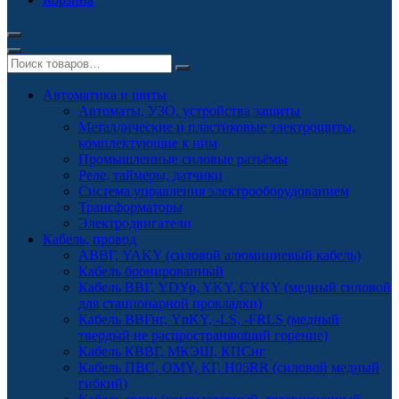
Автоматика и щиты
Автоматы, УЗО, устройства защиты
Металлические и пластиковые электрощиты,
комплектующие к ним
Промышленные силовые разъёмы
Реле, таймеры, датчики
Система управления электрооборудованием
Трансформаторы
Электродвигатели
Кабель, провод
АВВГ, YAKY (силовой алюминиевый кабель)
Кабель бронированный
Кабель ВВГ, YDYp, YKY, CYKY (медный силовой
для стационарной прокладки)
Кабель ВВГнг, YnKY, -LS, -FRLS (медный
твердый не распространяющий горение)
Кабель КВВГ, МКЭШ, КПСнг
Кабель ПВС, OMY, КГ, H05RR (силовой медный
гибкий)