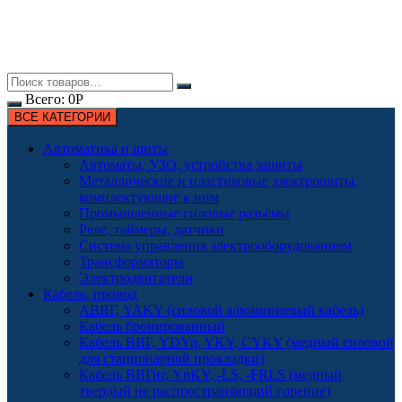
Всего:
0
Р
ВСЕ КАТЕГОРИИ
Автоматика и щиты
Автоматы, УЗО, устройства защиты
Металлические и пластиковые электрощиты,
комплектующие к ним
Промышленные силовые разъёмы
Реле, таймеры, датчики
Система управления электрооборудованием
Трансформаторы
Электродвигатели
Кабель, провод
АВВГ, YAKY (силовой алюминиевый кабель)
Кабель бронированный
Кабель ВВГ, YDYp, YKY, CYKY (медный силовой
для стационарной прокладки)
Кабель ВВГнг, YnKY, -LS, -FRLS (медный
твердый не распространяющий горение)