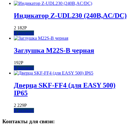
Индикатор Z-UDL230 (240В,AC/DC)
2 182
Р
В корзину
Заглушка M22S-B черная
192
Р
В корзину
Дверца SKF-FF4 (для EASY 500)
IP65
2 229
Р
В корзину
Контакты для связи: