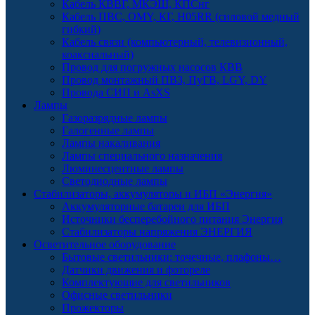
Кабель КВВГ, МКЭШ, КПСнг
Кабель ПВС, OMY, КГ, H05RR (силовой медный
гибкий)
Кабель связи (компьютерный, телевизионный,
коаксиальный)
Провод для погружных насосов КВВ
Провод монтажный ПВЗ, ПуГВ, LGY, DY
Провода СИП и AsXS
Лампы
Газоразрядные лампы
Галогенные лампы
Лампы накаливания
Лампы специального назначения
Люминесцентные лампы
Светодиодные лампы
Стабилизаторы, аккумуляторы и ИБП «Энергия»
Аккумуляторные батареи для ИБП
Источники бесперебойного питания Энергия
Стабилизаторы напряжения ЭНЕРГИЯ
Осветительное оборудование
Бытовые светильники: точечные, плафоны…
Датчики движения и фотореле
Комплектующие для светильников
Офисные светильники
Прожекторы