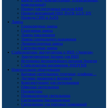
Кабель связи (компьютерный, телевизионный,
коаксиальный)
Провод для погружных насосов КВВ
Провод монтажный ПВЗ, ПуГВ, LGY, DY
Провода СИП и AsXS
Лампы
Газоразрядные лампы
Галогенные лампы
Лампы накаливания
Лампы специального назначения
Люминесцентные лампы
Светодиодные лампы
Стабилизаторы, аккумуляторы и ИБП «Энергия»
Аккумуляторные батареи для ИБП
Источники бесперебойного питания Энергия
Стабилизаторы напряжения ЭНЕРГИЯ
Осветительное оборудование
Бытовые светильники: точечные, плафоны…
Датчики движения и фотореле
Комплектующие для светильников
Офисные светильники
Прожекторы
Промышленные светильники
Светильники бактерицидные
Светильники для торговых помещений