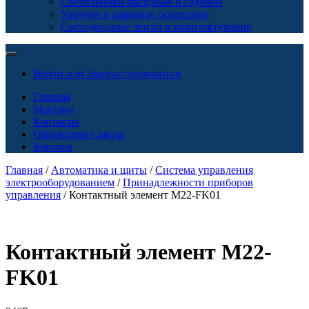
Светильники фасадные и садовые
Уличное и парковое освещение
Светодиодные ленты и комплектующие
Войти или Зарегистрироваться
Главная
Магазин
Контакты
Оформление заказа
Корзина
Главная
/
Автоматика и щиты
/
Система управления
электрооборудованием
/
Принадлежности приборов
управления
/ Контактный элемент M22-FK01
Контактный элемент M22-
FK01