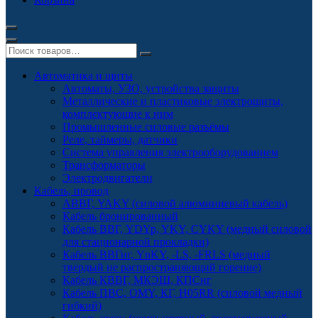
Автоматика и щиты
Автоматы, УЗО, устройства защиты
Металлические и пластиковые электрощиты,
комплектующие к ним
Промышленные силовые разъёмы
Реле, таймеры, датчики
Система управления электрооборудованием
Трансформаторы
Электродвигатели
Кабель, провод
АВВГ, YAKY (силовой алюминиевый кабель)
Кабель бронированный
Кабель ВВГ, YDYp, YKY, CYKY (медный силовой
для стационарной прокладки)
Кабель ВВГнг, YnKY, -LS, -FRLS (медный
твердый не распространяющий горение)
Кабель КВВГ, МКЭШ, КПСнг
Кабель ПВС, OMY, КГ, H05RR (силовой медный
гибкий)