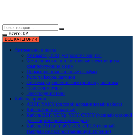
Всего:
0
Р
ВСЕ КАТЕГОРИИ
Автоматика и щиты
Автоматы, УЗО, устройства защиты
Металлические и пластиковые электрощиты,
комплектующие к ним
Промышленные силовые разъёмы
Реле, таймеры, датчики
Система управления электрооборудованием
Трансформаторы
Электродвигатели
Кабель, провод
АВВГ, YAKY (силовой алюминиевый кабель)
Кабель бронированный
Кабель ВВГ, YDYp, YKY, CYKY (медный силовой
для стационарной прокладки)
Кабель ВВГнг, YnKY, -LS, -FRLS (медный
твердый не распространяющий горение)