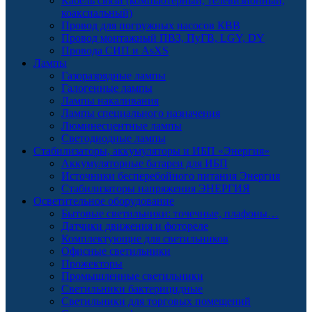
Кабель связи (компьютерный, телевизионный,
коаксиальный)
Провод для погружных насосов КВВ
Провод монтажный ПВЗ, ПуГВ, LGY, DY
Провода СИП и AsXS
Лампы
Газоразрядные лампы
Галогенные лампы
Лампы накаливания
Лампы специального назначения
Люминесцентные лампы
Светодиодные лампы
Стабилизаторы, аккумуляторы и ИБП «Энергия»
Аккумуляторные батареи для ИБП
Источники бесперебойного питания Энергия
Стабилизаторы напряжения ЭНЕРГИЯ
Осветительное оборудование
Бытовые светильники: точечные, плафоны…
Датчики движения и фотореле
Комплектующие для светильников
Офисные светильники
Прожекторы
Промышленные светильники
Светильники бактерицидные
Светильники для торговых помещений