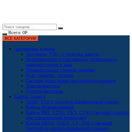
Всего:
0
Р
ВСЕ КАТЕГОРИИ
Автоматика и щиты
Автоматы, УЗО, устройства защиты
Металлические и пластиковые электрощиты,
комплектующие к ним
Промышленные силовые разъёмы
Реле, таймеры, датчики
Система управления электрооборудованием
Трансформаторы
Электродвигатели
Кабель, провод
АВВГ, YAKY (силовой алюминиевый кабель)
Кабель бронированный
Кабель ВВГ, YDYp, YKY, CYKY (медный силовой
для стационарной прокладки)
Кабель ВВГнг, YnKY, -LS, -FRLS (медный
твердый не распространяющий горение)