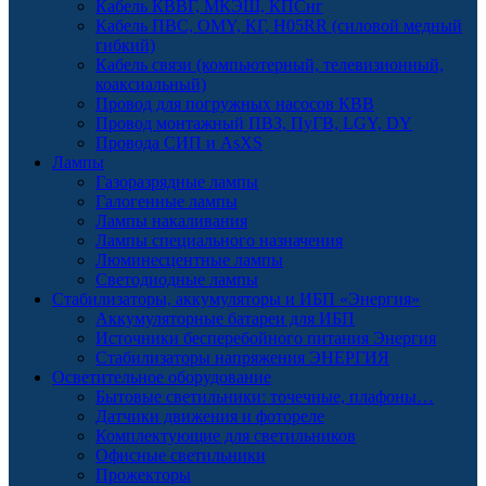
Кабель КВВГ, МКЭШ, КПСнг
Кабель ПВС, OMY, КГ, H05RR (силовой медный
гибкий)
Кабель связи (компьютерный, телевизионный,
коаксиальный)
Провод для погружных насосов КВВ
Провод монтажный ПВЗ, ПуГВ, LGY, DY
Провода СИП и AsXS
Лампы
Газоразрядные лампы
Галогенные лампы
Лампы накаливания
Лампы специального назначения
Люминесцентные лампы
Светодиодные лампы
Стабилизаторы, аккумуляторы и ИБП «Энергия»
Аккумуляторные батареи для ИБП
Источники бесперебойного питания Энергия
Стабилизаторы напряжения ЭНЕРГИЯ
Осветительное оборудование
Бытовые светильники: точечные, плафоны…
Датчики движения и фотореле
Комплектующие для светильников
Офисные светильники
Прожекторы