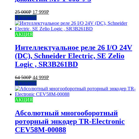
25 000
Р
17 999
Р
В корзину
АКЦИЯ
Интеллектуальное реле 26 I/O 24V
(DC), Schneider Electric, SE Zelio
Logic , SR3B261BD
64 500
Р
44 999
Р
В корзину
АКЦИЯ
Aбсолютный многооборотный
роторный энкодер TR-Electronic
CEV58M-00088