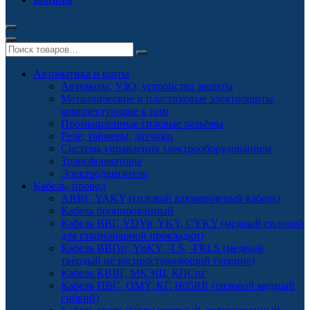
Автоматика и щиты
Автоматы, УЗО, устройства защиты
Металлические и пластиковые электрощиты,
комплектующие к ним
Промышленные силовые разъёмы
Реле, таймеры, датчики
Система управления электрооборудованием
Трансформаторы
Электродвигатели
Кабель, провод
АВВГ, YAKY (силовой алюминиевый кабель)
Кабель бронированный
Кабель ВВГ, YDYp, YKY, CYKY (медный силовой
для стационарной прокладки)
Кабель ВВГнг, YnKY, -LS, -FRLS (медный
твердый не распространяющий горение)
Кабель КВВГ, МКЭШ, КПСнг
Кабель ПВС, OMY, КГ, H05RR (силовой медный
гибкий)