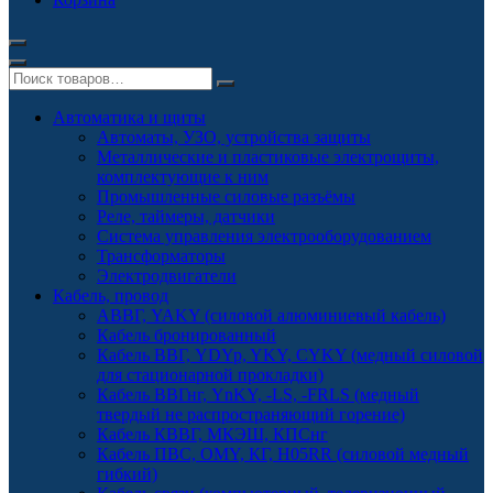
Автоматика и щиты
Автоматы, УЗО, устройства защиты
Металлические и пластиковые электрощиты,
комплектующие к ним
Промышленные силовые разъёмы
Реле, таймеры, датчики
Система управления электрооборудованием
Трансформаторы
Электродвигатели
Кабель, провод
АВВГ, YAKY (силовой алюминиевый кабель)
Кабель бронированный
Кабель ВВГ, YDYp, YKY, CYKY (медный силовой
для стационарной прокладки)
Кабель ВВГнг, YnKY, -LS, -FRLS (медный
твердый не распространяющий горение)
Кабель КВВГ, МКЭШ, КПСнг
Кабель ПВС, OMY, КГ, H05RR (силовой медный
гибкий)