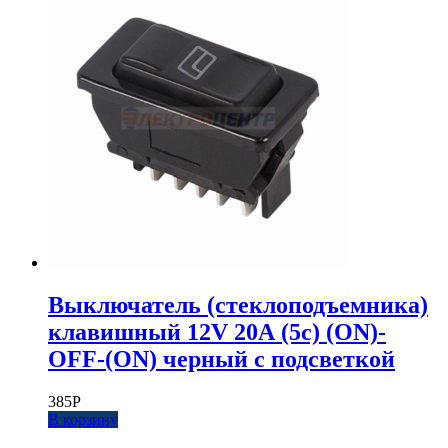
Выключатель (стеклоподъемника)
клавишный 12V 20А (5с) (ON)-
OFF-(ON) черный с подсветкой
385
Р
В корзину