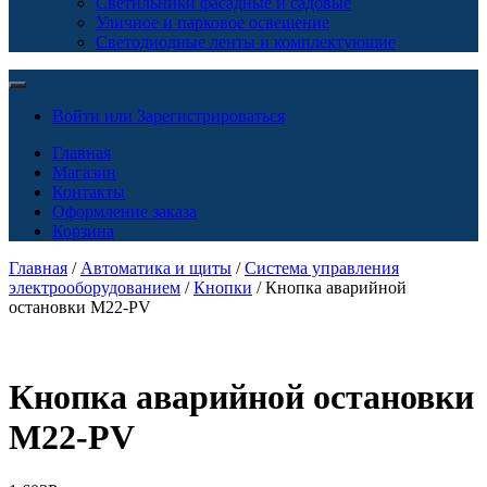
Светильники фасадные и садовые
Уличное и парковое освещение
Светодиодные ленты и комплектующие
Войти или Зарегистрироваться
Главная
Магазин
Контакты
Оформление заказа
Корзина
Главная
/
Автоматика и щиты
/
Система управления
электрооборудованием
/
Кнопки
/ Кнопка аварийной
остановки M22-PV
Кнопка аварийной остановки
M22-PV