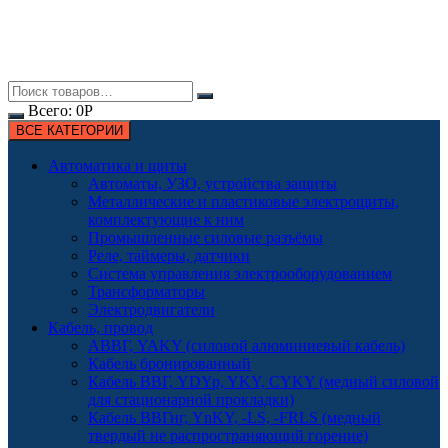
Всего:
0
Р
ВСЕ КАТЕГОРИИ
Автоматика и щиты
Автоматы, УЗО, устройства защиты
Металлические и пластиковые электрощиты,
комплектующие к ним
Промышленные силовые разъёмы
Реле, таймеры, датчики
Система управления электрооборудованием
Трансформаторы
Электродвигатели
Кабель, провод
АВВГ, YAKY (силовой алюминиевый кабель)
Кабель бронированный
Кабель ВВГ, YDYp, YKY, CYKY (медный силовой
для стационарной прокладки)
Кабель ВВГнг, YnKY, -LS, -FRLS (медный
твердый не распространяющий горение)