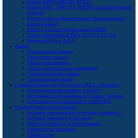
Кабель КВВГ, МКЭШ, КПСнг
Кабель ПВС, OMY, КГ, H05RR (силовой медный
гибкий)
Кабель связи (компьютерный, телевизионный,
коаксиальный)
Провод для погружных насосов КВВ
Провод монтажный ПВЗ, ПуГВ, LGY, DY
Провода СИП и AsXS
Лампы
Газоразрядные лампы
Галогенные лампы
Лампы накаливания
Лампы специального назначения
Люминесцентные лампы
Светодиодные лампы
Стабилизаторы, аккумуляторы и ИБП «Энергия»
Аккумуляторные батареи для ИБП
Источники бесперебойного питания Энергия
Стабилизаторы напряжения ЭНЕРГИЯ
Осветительное оборудование
Бытовые светильники: точечные, плафоны…
Датчики движения и фотореле
Комплектующие для светильников
Офисные светильники
Прожекторы