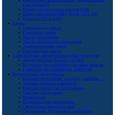
Кабель связи (компьютерный, телевизионный,
коаксиальный)
Провод для погружных насосов КВВ
Провод монтажный ПВЗ, ПуГВ, LGY, DY
Провода СИП и AsXS
Лампы
Газоразрядные лампы
Галогенные лампы
Лампы накаливания
Лампы специального назначения
Люминесцентные лампы
Светодиодные лампы
Стабилизаторы, аккумуляторы и ИБП «Энергия»
Аккумуляторные батареи для ИБП
Источники бесперебойного питания Энергия
Стабилизаторы напряжения ЭНЕРГИЯ
Осветительное оборудование
Бытовые светильники: точечные, плафоны…
Датчики движения и фотореле
Комплектующие для светильников
Офисные светильники
Прожекторы
Промышленные светильники
Светильники бактерицидные
Светильники для торговых помещений