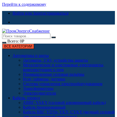
Перейти к содержимому
Войти или Зарегистрироваться
Всего:
0
Р
ВСЕ КАТЕГОРИИ
Автоматика и щиты
Автоматы, УЗО, устройства защиты
Металлические и пластиковые электрощиты,
комплектующие к ним
Промышленные силовые разъёмы
Реле, таймеры, датчики
Система управления электрооборудованием
Трансформаторы
Электродвигатели
Кабель, провод
АВВГ, YAKY (силовой алюминиевый кабель)
Кабель бронированный
Кабель ВВГ, YDYp, YKY, CYKY (медный силовой
для стационарной прокладки)