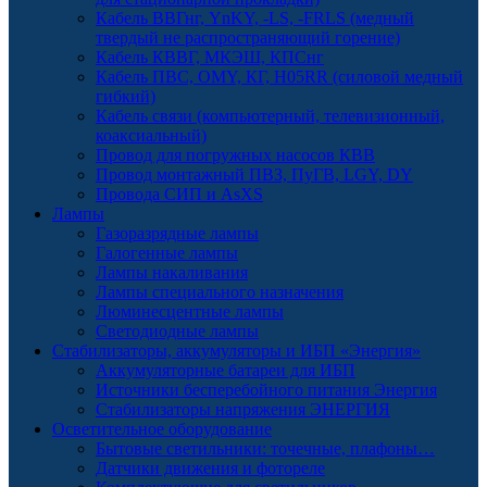
Кабель ВВГнг, YnKY, -LS, -FRLS (медный
твердый не распространяющий горение)
Кабель КВВГ, МКЭШ, КПСнг
Кабель ПВС, OMY, КГ, H05RR (силовой медный
гибкий)
Кабель связи (компьютерный, телевизионный,
коаксиальный)
Провод для погружных насосов КВВ
Провод монтажный ПВЗ, ПуГВ, LGY, DY
Провода СИП и AsXS
Лампы
Газоразрядные лампы
Галогенные лампы
Лампы накаливания
Лампы специального назначения
Люминесцентные лампы
Светодиодные лампы
Стабилизаторы, аккумуляторы и ИБП «Энергия»
Аккумуляторные батареи для ИБП
Источники бесперебойного питания Энергия
Стабилизаторы напряжения ЭНЕРГИЯ
Осветительное оборудование
Бытовые светильники: точечные, плафоны…
Датчики движения и фотореле