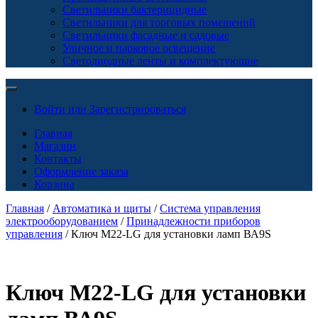
Светильники бактерицидные
Светильники для торговых помещений
Светильники фасадные и садовые
Уличное и парковое освещение
Светодиодные ленты и комплектующие
Войти или Зарегистрироваться
Главная
Магазин
Контакты
Оформление заказа
Корзина
Главная
/
Автоматика и щиты
/
Система управления
электрооборудованием
/
Принадлежности приборов
управления
/ Ключ M22-LG для установки ламп ВА9S
Ключ M22-LG для установки