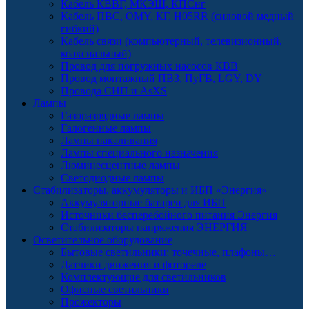
Кабель КВВГ, МКЭШ, КПСнг
Кабель ПВС, OMY, КГ, H05RR (силовой медный
гибкий)
Кабель связи (компьютерный, телевизионный,
коаксиальный)
Провод для погружных насосов КВВ
Провод монтажный ПВЗ, ПуГВ, LGY, DY
Провода СИП и AsXS
Лампы
Газоразрядные лампы
Галогенные лампы
Лампы накаливания
Лампы специального назначения
Люминесцентные лампы
Светодиодные лампы
Стабилизаторы, аккумуляторы и ИБП «Энергия»
Аккумуляторные батареи для ИБП
Источники бесперебойного питания Энергия
Стабилизаторы напряжения ЭНЕРГИЯ
Осветительное оборудование
Бытовые светильники: точечные, плафоны…
Датчики движения и фотореле
Комплектующие для светильников
Офисные светильники
Прожекторы