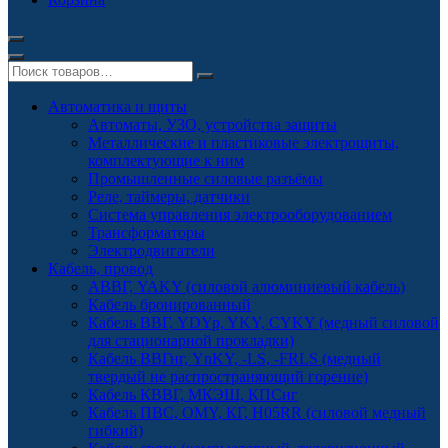
Автоматика и щиты
Автоматы, УЗО, устройства защиты
Металлические и пластиковые электрощиты,
комплектующие к ним
Промышленные силовые разъёмы
Реле, таймеры, датчики
Система управления электрооборудованием
Трансформаторы
Электродвигатели
Кабель, провод
АВВГ, YAKY (силовой алюминиевый кабель)
Кабель бронированный
Кабель ВВГ, YDYp, YKY, CYKY (медный силовой
для стационарной прокладки)
Кабель ВВГнг, YnKY, -LS, -FRLS (медный
твердый не распространяющий горение)
Кабель КВВГ, МКЭШ, КПСнг
Кабель ПВС, OMY, КГ, H05RR (силовой медный
гибкий)