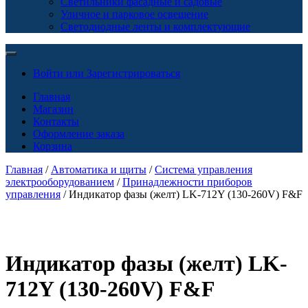
Светильники фасадные и садовые
Уличное и парковое освещение
Светодиодные ленты и комплектующие
Войти или Зарегистрироваться
Главная
Магазин
Контакты
Оформление заказа
Корзина
Главная
/
Автоматика и щиты
/
Система управления
электрооборудованием
/
Принадлежности приборов
управления
/ Индикатор фазы (желт) LK-712Y (130-260V) F&F
Индикатор фазы (желт) LK-
712Y (130-260V) F&F