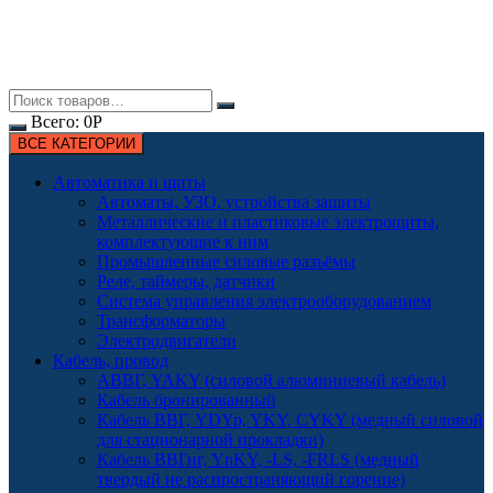
Всего:
0
Р
ВСЕ КАТЕГОРИИ
Автоматика и щиты
Автоматы, УЗО, устройства защиты
Металлические и пластиковые электрощиты,
комплектующие к ним
Промышленные силовые разъёмы
Реле, таймеры, датчики
Система управления электрооборудованием
Трансформаторы
Электродвигатели
Кабель, провод
АВВГ, YAKY (силовой алюминиевый кабель)
Кабель бронированный
Кабель ВВГ, YDYp, YKY, CYKY (медный силовой
для стационарной прокладки)
Кабель ВВГнг, YnKY, -LS, -FRLS (медный
твердый не распространяющий горение)