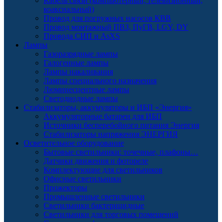
Кабель связи (компьютерный, телевизионный,
коаксиальный)
Провод для погружных насосов КВВ
Провод монтажный ПВЗ, ПуГВ, LGY, DY
Провода СИП и AsXS
Лампы
Газоразрядные лампы
Галогенные лампы
Лампы накаливания
Лампы специального назначения
Люминесцентные лампы
Светодиодные лампы
Стабилизаторы, аккумуляторы и ИБП «Энергия»
Аккумуляторные батареи для ИБП
Источники бесперебойного питания Энергия
Стабилизаторы напряжения ЭНЕРГИЯ
Осветительное оборудование
Бытовые светильники: точечные, плафоны…
Датчики движения и фотореле
Комплектующие для светильников
Офисные светильники
Прожекторы
Промышленные светильники
Светильники бактерицидные
Светильники для торговых помещений