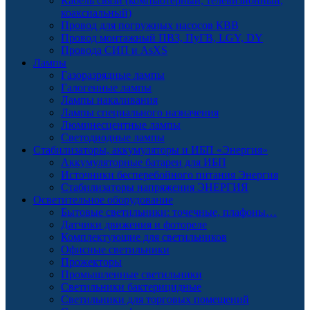
Кабель связи (компьютерный, телевизионный,
коаксиальный)
Провод для погружных насосов КВВ
Провод монтажный ПВЗ, ПуГВ, LGY, DY
Провода СИП и AsXS
Лампы
Газоразрядные лампы
Галогенные лампы
Лампы накаливания
Лампы специального назначения
Люминесцентные лампы
Светодиодные лампы
Стабилизаторы, аккумуляторы и ИБП «Энергия»
Аккумуляторные батареи для ИБП
Источники бесперебойного питания Энергия
Стабилизаторы напряжения ЭНЕРГИЯ
Осветительное оборудование
Бытовые светильники: точечные, плафоны…
Датчики движения и фотореле
Комплектующие для светильников
Офисные светильники
Прожекторы
Промышленные светильники
Светильники бактерицидные
Светильники для торговых помещений