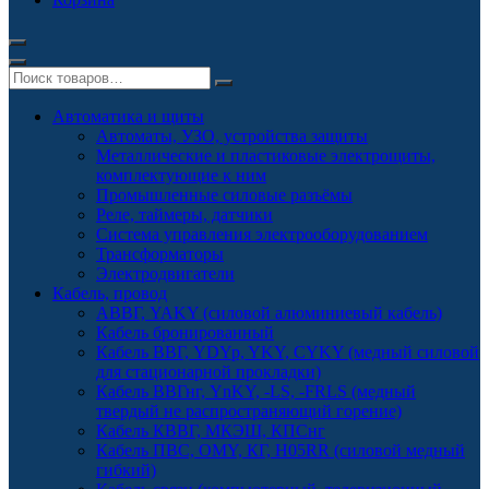
Автоматика и щиты
Автоматы, УЗО, устройства защиты
Металлические и пластиковые электрощиты,
комплектующие к ним
Промышленные силовые разъёмы
Реле, таймеры, датчики
Система управления электрооборудованием
Трансформаторы
Электродвигатели
Кабель, провод
АВВГ, YAKY (силовой алюминиевый кабель)
Кабель бронированный
Кабель ВВГ, YDYp, YKY, CYKY (медный силовой
для стационарной прокладки)
Кабель ВВГнг, YnKY, -LS, -FRLS (медный
твердый не распространяющий горение)
Кабель КВВГ, МКЭШ, КПСнг
Кабель ПВС, OMY, КГ, H05RR (силовой медный
гибкий)