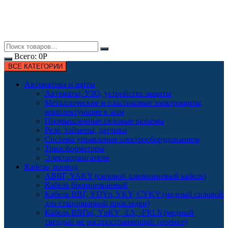
Всего:
0
Р
ВСЕ КАТЕГОРИИ
Автоматика и щиты
Автоматы, УЗО, устройства защиты
Металлические и пластиковые электрощиты,
комплектующие к ним
Промышленные силовые разъёмы
Реле, таймеры, датчики
Система управления электрооборудованием
Трансформаторы
Электродвигатели
Кабель, провод
АВВГ, YAKY (силовой алюминиевый кабель)
Кабель бронированный
Кабель ВВГ, YDYp, YKY, CYKY (медный силовой
для стационарной прокладки)
Кабель ВВГнг, YnKY, -LS, -FRLS (медный
твердый не распространяющий горение)