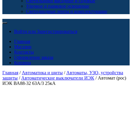
Светильники фасадные и садовые
Уличное и парковое освещение
Светодиодные ленты и комплектующие
Войти или Зарегистрироваться
Главная
Магазин
Контакты
Оформление заказа
Корзина
Главная
/
Автоматика и щиты
/
Автоматы, УЗО, устройства
защиты
/
Автоматические выключатели ИЭК
/ Автомат (рос)
ИЭК ВА88-32 63А/3 25кА