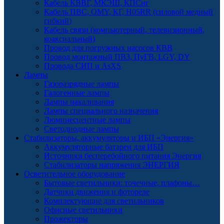
Кабель КВВГ, МКЭШ, КПСнг
Кабель ПВС, OMY, КГ, H05RR (силовой медный
гибкий)
Кабель связи (компьютерный, телевизионный,
коаксиальный)
Провод для погружных насосов КВВ
Провод монтажный ПВЗ, ПуГВ, LGY, DY
Провода СИП и AsXS
Лампы
Газоразрядные лампы
Галогенные лампы
Лампы накаливания
Лампы специального назначения
Люминесцентные лампы
Светодиодные лампы
Стабилизаторы, аккумуляторы и ИБП «Энергия»
Аккумуляторные батареи для ИБП
Источники бесперебойного питания Энергия
Стабилизаторы напряжения ЭНЕРГИЯ
Осветительное оборудование
Бытовые светильники: точечные, плафоны…
Датчики движения и фотореле
Комплектующие для светильников
Офисные светильники
Прожекторы