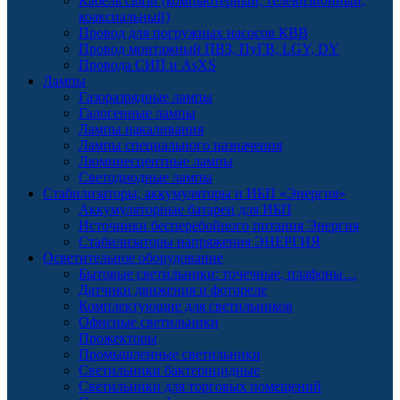
Кабель связи (компьютерный, телевизионный,
коаксиальный)
Провод для погружных насосов КВВ
Провод монтажный ПВЗ, ПуГВ, LGY, DY
Провода СИП и AsXS
Лампы
Газоразрядные лампы
Галогенные лампы
Лампы накаливания
Лампы специального назначения
Люминесцентные лампы
Светодиодные лампы
Стабилизаторы, аккумуляторы и ИБП «Энергия»
Аккумуляторные батареи для ИБП
Источники бесперебойного питания Энергия
Стабилизаторы напряжения ЭНЕРГИЯ
Осветительное оборудование
Бытовые светильники: точечные, плафоны…
Датчики движения и фотореле
Комплектующие для светильников
Офисные светильники
Прожекторы
Промышленные светильники
Светильники бактерицидные
Светильники для торговых помещений