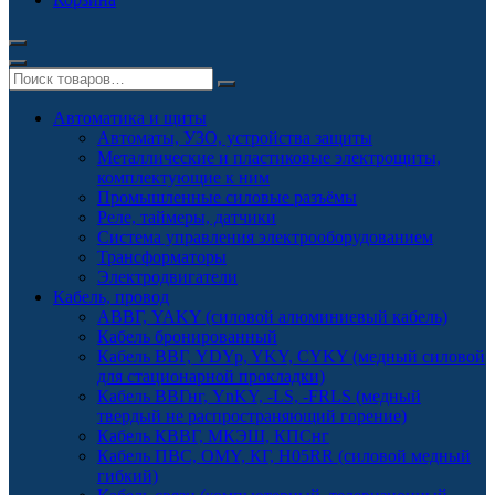
Автоматика и щиты
Автоматы, УЗО, устройства защиты
Металлические и пластиковые электрощиты,
комплектующие к ним
Промышленные силовые разъёмы
Реле, таймеры, датчики
Система управления электрооборудованием
Трансформаторы
Электродвигатели
Кабель, провод
АВВГ, YAKY (силовой алюминиевый кабель)
Кабель бронированный
Кабель ВВГ, YDYp, YKY, CYKY (медный силовой
для стационарной прокладки)
Кабель ВВГнг, YnKY, -LS, -FRLS (медный
твердый не распространяющий горение)
Кабель КВВГ, МКЭШ, КПСнг
Кабель ПВС, OMY, КГ, H05RR (силовой медный
гибкий)