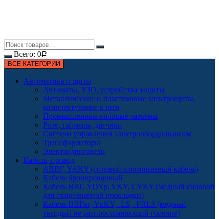
Всего:
0
Р
ВСЕ КАТЕГОРИИ
Автоматика и щиты
Автоматы, УЗО, устройства защиты
Металлические и пластиковые электрощиты,
комплектующие к ним
Промышленные силовые разъёмы
Реле, таймеры, датчики
Система управления электрооборудованием
Трансформаторы
Электродвигатели
Кабель, провод
АВВГ, YAKY (силовой алюминиевый кабель)
Кабель бронированный
Кабель ВВГ, YDYp, YKY, CYKY (медный силовой
для стационарной прокладки)
Кабель ВВГнг, YnKY, -LS, -FRLS (медный
твердый не распространяющий горение)