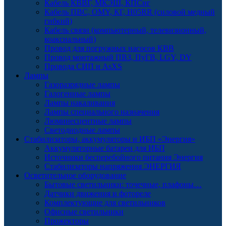
Кабель КВВГ, МКЭШ, КПСнг
Кабель ПВС, OMY, КГ, H05RR (силовой медный
гибкий)
Кабель связи (компьютерный, телевизионный,
коаксиальный)
Провод для погружных насосов КВВ
Провод монтажный ПВЗ, ПуГВ, LGY, DY
Провода СИП и AsXS
Лампы
Газоразрядные лампы
Галогенные лампы
Лампы накаливания
Лампы специального назначения
Люминесцентные лампы
Светодиодные лампы
Стабилизаторы, аккумуляторы и ИБП «Энергия»
Аккумуляторные батареи для ИБП
Источники бесперебойного питания Энергия
Стабилизаторы напряжения ЭНЕРГИЯ
Осветительное оборудование
Бытовые светильники: точечные, плафоны…
Датчики движения и фотореле
Комплектующие для светильников
Офисные светильники
Прожекторы