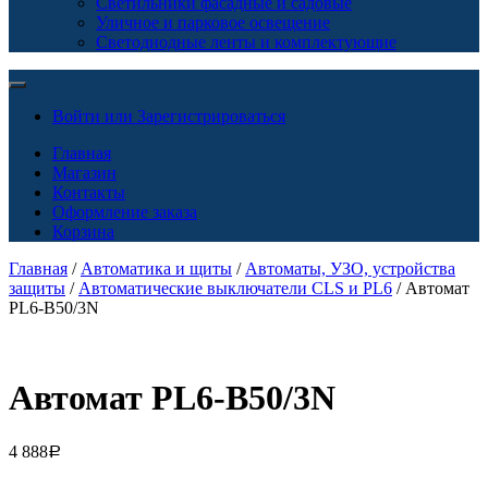
Светильники фасадные и садовые
Уличное и парковое освещение
Светодиодные ленты и комплектующие
Войти или Зарегистрироваться
Главная
Магазин
Контакты
Оформление заказа
Корзина
Главная
/
Автоматика и щиты
/
Автоматы, УЗО, устройства
защиты
/
Автоматические выключатели CLS и PL6
/ Автомат
PL6-B50/3N
Автомат PL6-B50/3N
4 888
Р